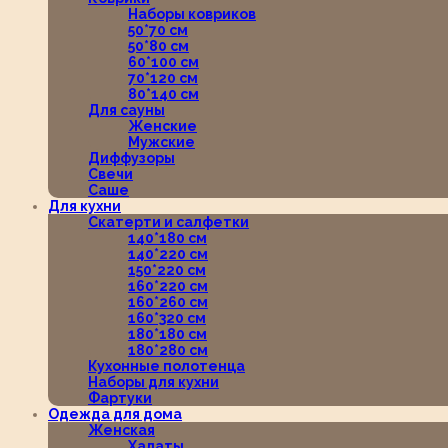
Наборы ковриков
50*70 см
50*80 см
60*100 см
70*120 см
80*140 см
Для сауны
Женские
Мужские
Диффузоры
Свечи
Саше
Для кухни
Скатерти и салфетки
140*180 см
140*220 см
150*220 см
160*220 см
160*260 см
160*320 см
180*180 см
180*280 см
Кухонные полотенца
Наборы для кухни
Фартуки
Одежда для дома
Женская
Халаты