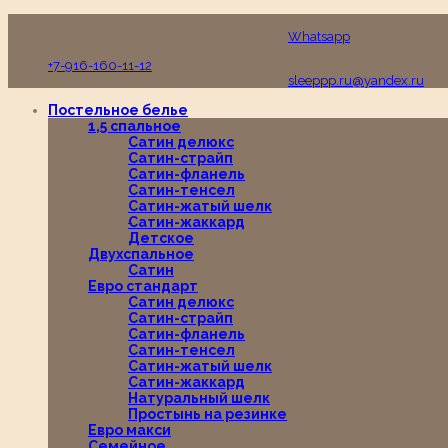
Пн-Вс с 10:00 до 19:00
Whatsapp
+7-916-160-11-12
sleeppp.ru@yandex.ru
Постельное белье
1,5 спальное
Сатин делюкс
Сатин-страйп
Сатин-фланель
Сатин-тенсел
Сатин-жатый шелк
Сатин-жаккард
Детское
Двухспальное
Сатин
Евро стандарт
Сатин делюкс
Сатин-страйп
Сатин-фланель
Сатин-тенсел
Сатин-жатый шелк
Сатин-жаккард
Натуральный шелк
Простынь на резинке
Евро макси
Семейное