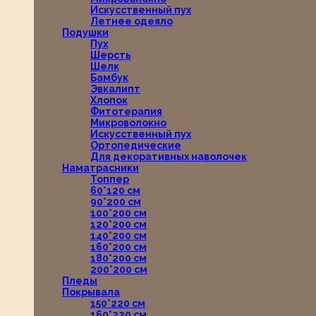
Искусственный пух
Летнее одеяло
Подушки
Пух
Шерсть
Шелк
Бамбук
Эвкалипт
Хлопок
Фитотерапия
Микроволокно
Искусственный пух
Ортопедические
Для декоративных наволочек
Наматрасники
Топпер
60*120 см
90*200 см
100*200 см
120*200 см
140*200 см
160*200 см
180*200 см
200*200 см
Пледы
Покрывала
150*220 см
160*220 см