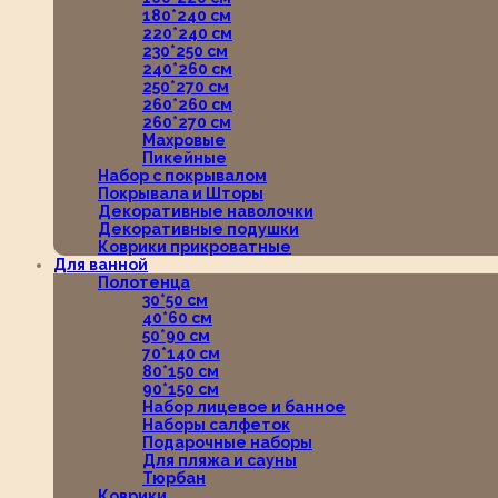
180*240 см
220*240 см
230*250 см
240*260 см
250*270 см
260*260 см
260*270 см
Махровые
Пикейные
Набор с покрывалом
Покрывала и Шторы
Декоративные наволочки
Декоративные подушки
Коврики прикроватные
Для ванной
Полотенца
30*50 см
40*60 см
50*90 см
70*140 см
80*150 см
90*150 см
Набор лицевое и банное
Наборы салфеток
Подарочные наборы
Для пляжа и сауны
Тюрбан
Коврики