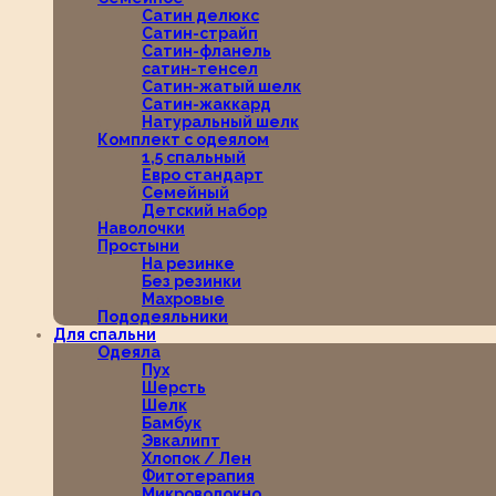
Сатин делюкс
Сатин-страйп
Сатин-фланель
сатин-тенсел
Сатин-жатый шелк
Сатин-жаккард
Натуральный шелк
Комплект с одеялом
1,5 спальный
Евро стандарт
Семейный
Детский набор
Наволочки
Простыни
На резинке
Без резинки
Махровые
Пододеяльники
Для спальни
Одеяла
Пух
Шерсть
Шелк
Бамбук
Эвкалипт
Хлопок / Лен
Фитотерапия
Микроволокно