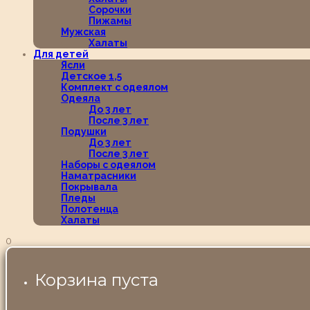
Сорочки
Пижамы
Мужская
Халаты
Для детей
Ясли
Детское 1,5
Комплект с одеялом
Одеяла
До 3 лет
После 3 лет
Подушки
До 3 лет
После 3 лет
Наборы с одеялом
Наматрасники
Покрывала
Пледы
Полотенца
Халаты
0
Корзина пуста