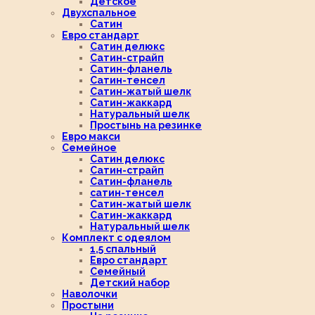
Детское
Двухспальное
Сатин
Евро стандарт
Сатин делюкс
Сатин-страйп
Сатин-фланель
Сатин-тенсел
Сатин-жатый шелк
Сатин-жаккард
Натуральный шелк
Простынь на резинке
Евро макси
Семейное
Сатин делюкс
Сатин-страйп
Сатин-фланель
сатин-тенсел
Сатин-жатый шелк
Сатин-жаккард
Натуральный шелк
Комплект с одеялом
1,5 спальный
Евро стандарт
Семейный
Детский набор
Наволочки
Простыни