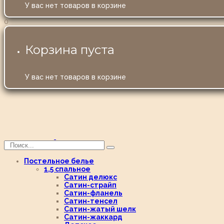
У вас нет товаров в корзине
0
Корзина пуста
У вас нет товаров в корзине
Постельное белье
1,5 спальное
Сатин делюкс
Сатин-страйп
Сатин-фланель
Сатин-тенсел
Сатин-жатый шелк
Сатин-жаккард