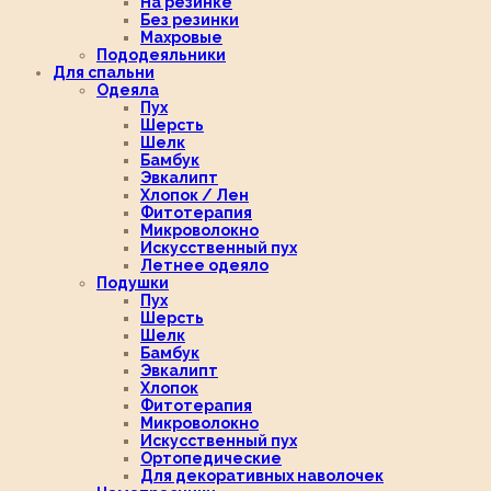
На резинке
Без резинки
Махровые
Пододеяльники
Для спальни
Одеяла
Пух
Шерсть
Шелк
Бамбук
Эвкалипт
Хлопок / Лен
Фитотерапия
Микроволокно
Искусственный пух
Летнее одеяло
Подушки
Пух
Шерсть
Шелк
Бамбук
Эвкалипт
Хлопок
Фитотерапия
Микроволокно
Искусственный пух
Ортопедические
Для декоративных наволочек