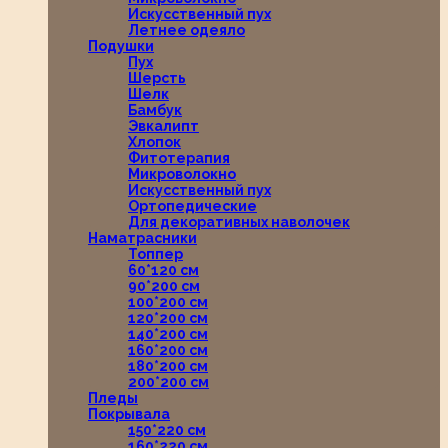
Искусственный пух
Летнее одеяло
Подушки
Пух
Шерсть
Шелк
Бамбук
Эвкалипт
Хлопок
Фитотерапия
Микроволокно
Искусственный пух
Ортопедические
Для декоративных наволочек
Наматрасники
Топпер
60*120 см
90*200 см
100*200 см
120*200 см
140*200 см
160*200 см
180*200 см
200*200 см
Пледы
Покрывала
150*220 см
160*220 см