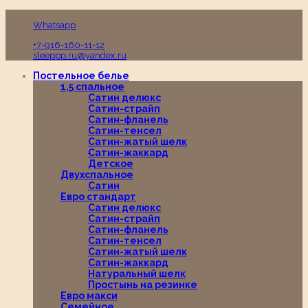
Пн-Вс с 10:00 до 19:00
Whatsapp
+7-916-160-11-12
sleeppp.ru@yandex.ru
Постельное белье
1,5 спальное
Сатин делюкс
Сатин-страйп
Сатин-фланель
Сатин-тенсел
Сатин-жатый шелк
Сатин-жаккард
Детское
Двухспальное
Сатин
Евро стандарт
Сатин делюкс
Сатин-страйп
Сатин-фланель
Сатин-тенсел
Сатин-жатый шелк
Сатин-жаккард
Натуральный шелк
Простынь на резинке
Евро макси
Семейное