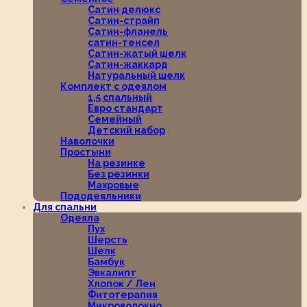
Сатин делюкс
Сатин-страйп
Сатин-фланель
сатин-тенсел
Сатин-жатый шелк
Сатин-жаккард
Натуральный шелк
Комплект с одеялом
1,5 спальный
Евро стандарт
Семейный
Детский набор
Наволочки
Простыни
На резинке
Без резинки
Махровые
Пододеяльники
Для спальни
Одеяла
Пух
Шерсть
Шелк
Бамбук
Эвкалипт
Хлопок / Лен
Фитотерапия
Микроволокно