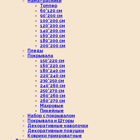
Наматрасники
Топпер
60*120 см
90*200 см
100*200 см
120*200 см
140*200 см
160*200 см
180*200 см
200*200 см
Пледы
Покрывала
150*220 см
160*220 см
180*240 см
220*240 см
230*250 см
240*260 см
250*270 см
260*260 см
260*270 см
Махровые
Пикейные
Набор с покрывалом
Покрывала и Шторы
Декоративные наволочки
Декоративные подушки
Коврики прикроватные