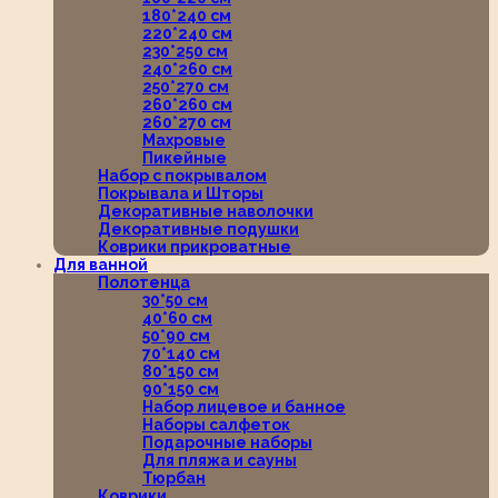
180*240 см
220*240 см
230*250 см
240*260 см
250*270 см
260*260 см
260*270 см
Махровые
Пикейные
Набор с покрывалом
Покрывала и Шторы
Декоративные наволочки
Декоративные подушки
Коврики прикроватные
Для ванной
Полотенца
30*50 см
40*60 см
50*90 см
70*140 см
80*150 см
90*150 см
Набор лицевое и банное
Наборы салфеток
Подарочные наборы
Для пляжа и сауны
Тюрбан
Коврики