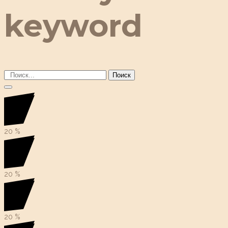
keyword
Поиск
20
%
20
%
20
%