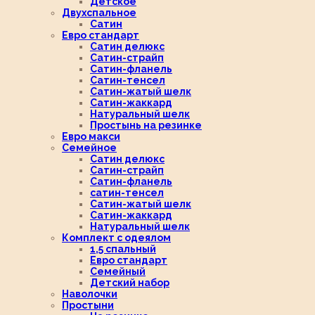
Детское
Двухспальное
Сатин
Евро стандарт
Сатин делюкс
Сатин-страйп
Сатин-фланель
Сатин-тенсел
Сатин-жатый шелк
Сатин-жаккард
Натуральный шелк
Простынь на резинке
Евро макси
Семейное
Сатин делюкс
Сатин-страйп
Сатин-фланель
сатин-тенсел
Сатин-жатый шелк
Сатин-жаккард
Натуральный шелк
Комплект с одеялом
1,5 спальный
Евро стандарт
Семейный
Детский набор
Наволочки
Простыни