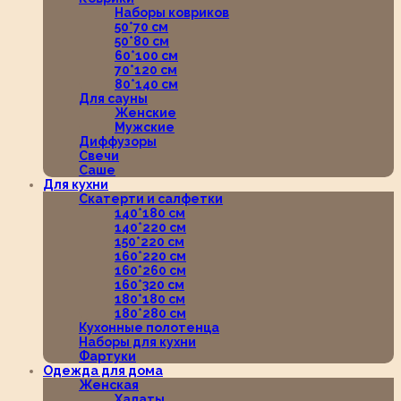
Наборы ковриков
50*70 см
50*80 см
60*100 см
70*120 см
80*140 см
Для сауны
Женские
Мужские
Диффузоры
Свечи
Саше
Для кухни
Скатерти и салфетки
140*180 см
140*220 см
150*220 см
160*220 см
160*260 см
160*320 см
180*180 см
180*280 см
Кухонные полотенца
Наборы для кухни
Фартуки
Одежда для дома
Женская
Халаты