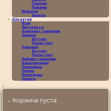
Сорочки
Пижамы
Мужская
Халаты
Для детей
Ясли
Детское 1,5
Комплект с одеялом
Одеяла
До 3 лет
После 3 лет
Подушки
До 3 лет
После 3 лет
Наборы с одеялом
Наматрасники
Покрывала
Пледы
Полотенца
Халаты
0
Корзина пуста