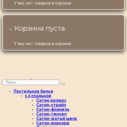
У вас нет товаров в корзине
0
Корзина пуста
У вас нет товаров в корзине
Постельное белье
1,5 спальное
Сатин делюкс
Сатин-страйп
Сатин-фланель
Сатин-тенсел
Сатин-жатый шелк
Сатин-жаккард