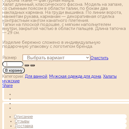
сторона ткани — фактурная махра.
Халат длинный, классического фасона. Модель на запахе,
со съемным поясом в области талии, по бокам два
накладных кармана. На груди вышивка. По линии ворота,
манжетам рукава, карманам — декоративная отделка
контрастным кантом канатного плетения.
Тапки на плоской подошве, с мягким наполнителем
внутри, закрытой частью в области пальцев. Длина тапочка
— 29 см.
Изделие бережно сложено в индивидуальную
подарочную упаковку с логотипом бренда.
Размер
Очистить
В корзину
Категории:
Для ванной
,
Мужская одежда для дома
,
Халаты
мужские
Share
Описание
Отзывы
Доставка