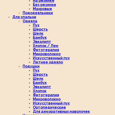
На резинке
Без резинки
Махровые
Пододеяльники
Для спальни
Одеяла
Пух
Шерсть
Шелк
Бамбук
Эвкалипт
Хлопок / Лен
Фитотерапия
Микроволокно
Искусственный пух
Летнее одеяло
Подушки
Пух
Шерсть
Шелк
Бамбук
Эвкалипт
Хлопок
Фитотерапия
Микроволокно
Искусственный пух
Ортопедические
Для декоративных наволочек