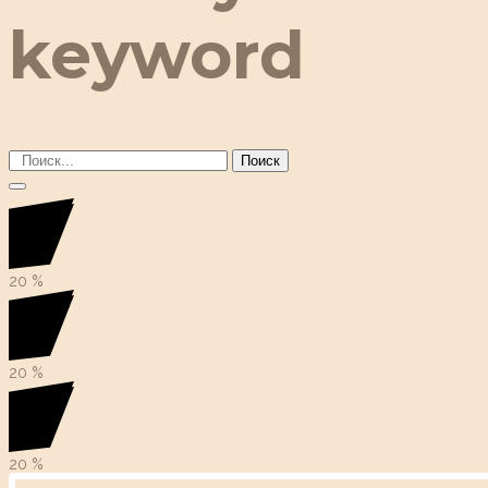
keyword
Поиск
20
%
20
%
20
%