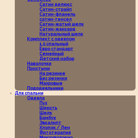
Сатин делюкс
Сатин-страйп
Сатин-фланель
сатин-тенсел
Сатин-жатый шелк
Сатин-жаккард
Натуральный шелк
Комплект с одеялом
1,5 спальный
Евро стандарт
Семейный
Детский набор
Наволочки
Простыни
На резинке
Без резинки
Махровые
Пододеяльники
Для спальни
Одеяла
Пух
Шерсть
Шелк
Бамбук
Эвкалипт
Хлопок / Лен
Фитотерапия
Микроволокно