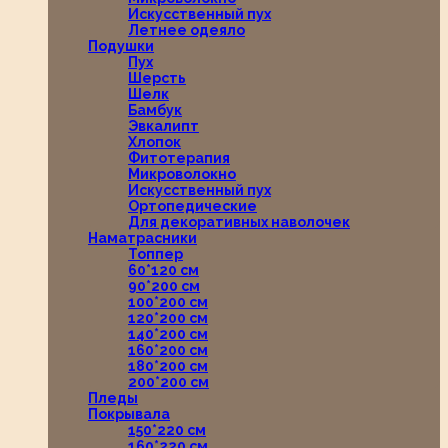
Искусственный пух
Летнее одеяло
Подушки
Пух
Шерсть
Шелк
Бамбук
Эвкалипт
Хлопок
Фитотерапия
Микроволокно
Искусственный пух
Ортопедические
Для декоративных наволочек
Наматрасники
Топпер
60*120 см
90*200 см
100*200 см
120*200 см
140*200 см
160*200 см
180*200 см
200*200 см
Пледы
Покрывала
150*220 см
160*220 см