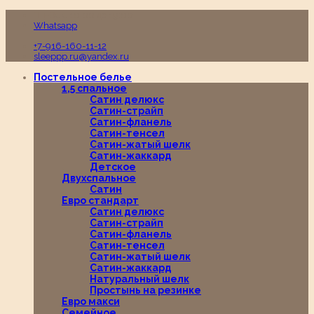
Пн-Вс с 10:00 до 19:00
Whatsapp
+7-916-160-11-12
sleeppp.ru@yandex.ru
Постельное белье
1,5 спальное
Сатин делюкс
Сатин-страйп
Сатин-фланель
Сатин-тенсел
Сатин-жатый шелк
Сатин-жаккард
Детское
Двухспальное
Сатин
Евро стандарт
Сатин делюкс
Сатин-страйп
Сатин-фланель
Сатин-тенсел
Сатин-жатый шелк
Сатин-жаккард
Натуральный шелк
Простынь на резинке
Евро макси
Семейное