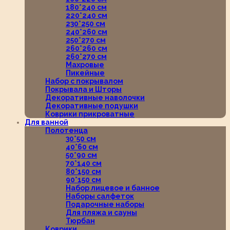
180*240 см
220*240 см
230*250 см
240*260 см
250*270 см
260*260 см
260*270 см
Махровые
Пикейные
Набор с покрывалом
Покрывала и Шторы
Декоративные наволочки
Декоративные подушки
Коврики прикроватные
Для ванной
Полотенца
30*50 см
40*60 см
50*90 см
70*140 см
80*150 см
90*150 см
Набор лицевое и банное
Наборы салфеток
Подарочные наборы
Для пляжа и сауны
Тюрбан
Коврики