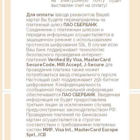
на электронную почту будет
выставлен счет на оплату)
Для оплаты
(ввода реквизитов Вашей
карты) Вы будете перенаправлены на
платежный шлюз
ПАО СБЕРБАНК
.
Соединение с платежным шлюзом и
передача информации осуществляется в
защищенном режиме с использованием
протокола шифрования SSL. В случае если
Ваш банк поддерживает технологию
безопасного проведения интернет-
платежей
Verified By Visa, MasterCard
SecureCode, MIR Accept, J-Secure
для
проведения платежа также может
потребоваться ввод специального пароля.
Настоящий сайт поддерживает 256-битное
шифрование. Конфиденциальность
сообщаемой персональной информации
обеспечивается
ПАО СБЕРБАНК
. Введенная
информация не будет предоставлена
третьим лицам за исключением случаев,
предусмотренных законодательством РФ.
Проведение платежей по банковским
картам осуществляется в строгом
соответствии с требованиями платежных
систем
МИР, Visa Int., MasterCard Europe
Sprl, JCB