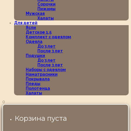
Сорочки
Пижамы
Мужская
Халаты
Для детей
Ясли
Детское 1,5
Комплект с одеялом
Одеяла
До 3 лет
После 3 лет
Подушки
До 3 лет
После 3 лет
Наборы с одеялом
Наматрасники
Покрывала
Пледы
Полотенца
Халаты
0
Корзина пуста