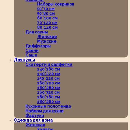
Наборы ковриков
50*70 см
50*80 см
60*100 см
70*120 см
80*140 см
Для сауны
Женские
Мужские
Диффузоры
Свечи
Саше
Для кухни
Скатерти и салфетки
140*180 см
140*220 см
150*220 см
160*220 см
160*260 см
160*320 см
180*180 см
180*280 см
Кухонные полотенца
Наборы для кухни
Фартуки
Одежда для дома
Женская
Халаты