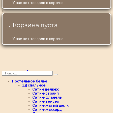
У вас нет товаров в корзине
0
Корзина пуста
У вас нет товаров в корзине
Постельное белье
1,5 спальное
Сатин делюкс
Сатин-страйп
Сатин-фланель
Сатин-тенсел
Сатин-жатый шелк
Сатин-жаккард