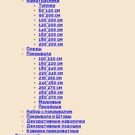
Наматрасники
Топпер
60*120 см
90*200 см
100*200 см
120*200 см
140*200 см
160*200 см
180*200 см
200*200 см
Пледы
Покрывала
150*220 см
160*220 см
180*240 см
220*240 см
230*250 см
240*260 см
250*270 см
260*260 см
260*270 см
Махровые
Пикейные
Набор с покрывалом
Покрывала и Шторы
Декоративные наволочки
Декоративные подушки
Коврики прикроватные