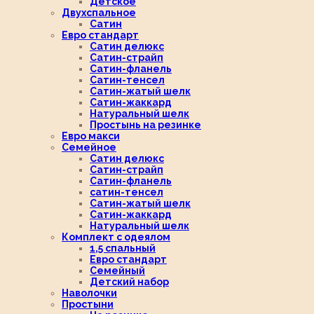
Детское
Двухспальное
Сатин
Евро стандарт
Сатин делюкс
Сатин-страйп
Сатин-фланель
Сатин-тенсел
Сатин-жатый шелк
Сатин-жаккард
Натуральный шелк
Простынь на резинке
Евро макси
Семейное
Сатин делюкс
Сатин-страйп
Сатин-фланель
сатин-тенсел
Сатин-жатый шелк
Сатин-жаккард
Натуральный шелк
Комплект с одеялом
1,5 спальный
Евро стандарт
Семейный
Детский набор
Наволочки
Простыни