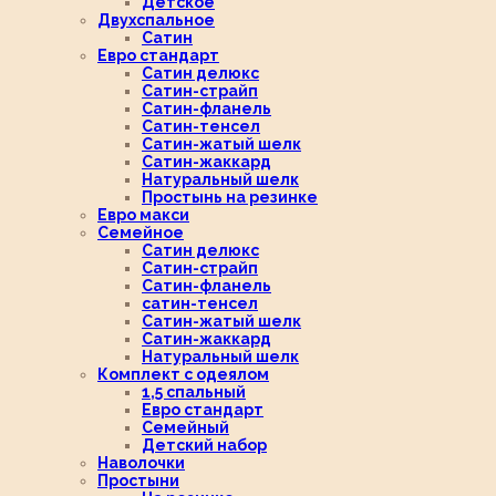
Детское
Двухспальное
Сатин
Евро стандарт
Сатин делюкс
Сатин-страйп
Сатин-фланель
Сатин-тенсел
Сатин-жатый шелк
Сатин-жаккард
Натуральный шелк
Простынь на резинке
Евро макси
Семейное
Сатин делюкс
Сатин-страйп
Сатин-фланель
сатин-тенсел
Сатин-жатый шелк
Сатин-жаккард
Натуральный шелк
Комплект с одеялом
1,5 спальный
Евро стандарт
Семейный
Детский набор
Наволочки
Простыни