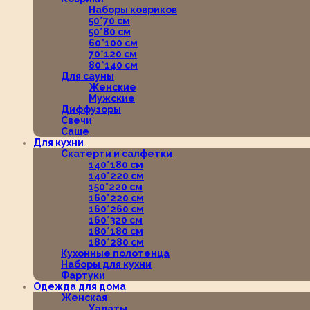
Наборы ковриков
50*70 см
50*80 см
60*100 см
70*120 см
80*140 см
Для сауны
Женские
Мужские
Диффузоры
Свечи
Саше
Для кухни
Скатерти и салфетки
140*180 см
140*220 см
150*220 см
160*220 см
160*260 см
160*320 см
180*180 см
180*280 см
Кухонные полотенца
Наборы для кухни
Фартуки
Одежда для дома
Женская
Халаты