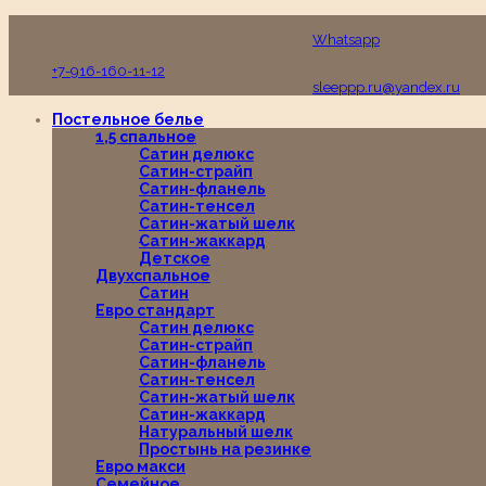
Пн-Вс с 10:00 до 19:00
Whatsapp
+7-916-160-11-12
sleeppp.ru@yandex.ru
Постельное белье
1,5 спальное
Сатин делюкс
Сатин-страйп
Сатин-фланель
Сатин-тенсел
Сатин-жатый шелк
Сатин-жаккард
Детское
Двухспальное
Сатин
Евро стандарт
Сатин делюкс
Сатин-страйп
Сатин-фланель
Сатин-тенсел
Сатин-жатый шелк
Сатин-жаккард
Натуральный шелк
Простынь на резинке
Евро макси
Семейное