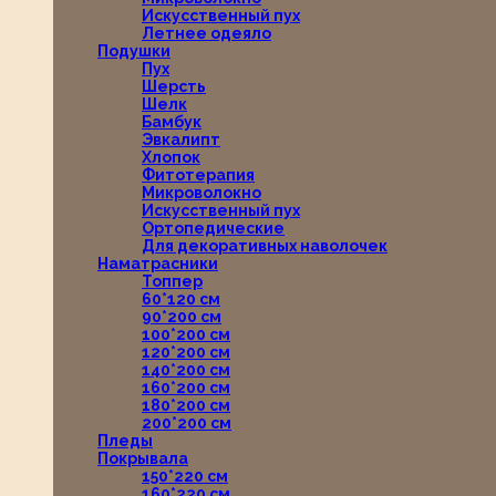
Искусственный пух
Летнее одеяло
Подушки
Пух
Шерсть
Шелк
Бамбук
Эвкалипт
Хлопок
Фитотерапия
Микроволокно
Искусственный пух
Ортопедические
Для декоративных наволочек
Наматрасники
Топпер
60*120 см
90*200 см
100*200 см
120*200 см
140*200 см
160*200 см
180*200 см
200*200 см
Пледы
Покрывала
150*220 см
160*220 см