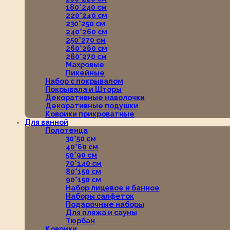
180*240 см
220*240 см
230*250 см
240*260 см
250*270 см
260*260 см
260*270 см
Махровые
Пикейные
Набор с покрывалом
Покрывала и Шторы
Декоративные наволочки
Декоративные подушки
Коврики прикроватные
Для ванной
Полотенца
30*50 см
40*60 см
50*90 см
70*140 см
80*150 см
90*150 см
Набор лицевое и банное
Наборы салфеток
Подарочные наборы
Для пляжа и сауны
Тюрбан
Коврики