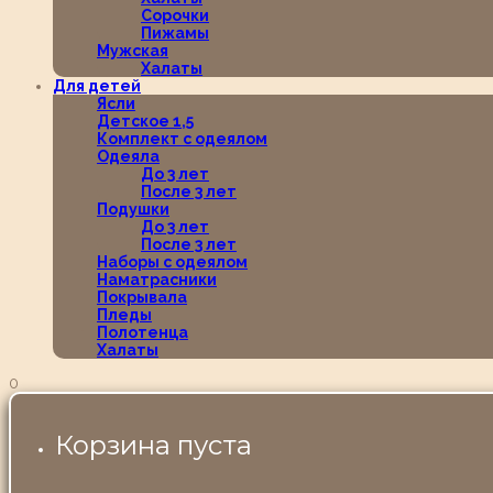
Сорочки
Пижамы
Мужская
Халаты
Для детей
Ясли
Детское 1,5
Комплект с одеялом
Одеяла
До 3 лет
После 3 лет
Подушки
До 3 лет
После 3 лет
Наборы с одеялом
Наматрасники
Покрывала
Пледы
Полотенца
Халаты
0
Корзина пуста