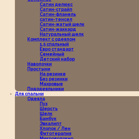
Сатин делюкс
Сатин-страйп
Сатин-фланель
сатин-тенсел
Сатин-жатый шелк
Сатин-жаккард
Натуральный шелк
Комплект с одеялом
1,5 спальный
Евро стандарт
Семейный
Детский набор
Наволочки
Простыни
На резинке
Без резинки
Махровые
Пододеяльники
Для спальни
Одеяла
Пух
Шерсть
Шелк
Бамбук
Эвкалипт
Хлопок / Лен
Фитотерапия
Микроволокно