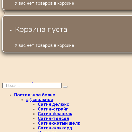
У вас нет товаров в корзине
0
Корзина пуста
У вас нет товаров в корзине
Постельное белье
1,5 спальное
Сатин делюкс
Сатин-страйп
Сатин-фланель
Сатин-тенсел
Сатин-жатый шелк
Сатин-жаккард