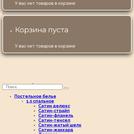
У вас нет товаров в корзине
0
Корзина пуста
У вас нет товаров в корзине
Постельное белье
1,5 спальное
Сатин делюкс
Сатин-страйп
Сатин-фланель
Сатин-тенсел
Сатин-жатый шелк
Сатин-жаккард