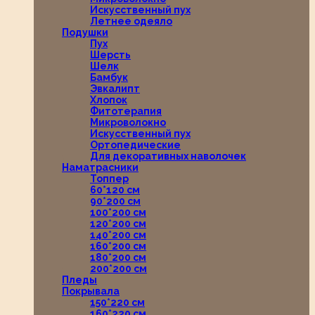
Искусственный пух
Летнее одеяло
Подушки
Пух
Шерсть
Шелк
Бамбук
Эвкалипт
Хлопок
Фитотерапия
Микроволокно
Искусственный пух
Ортопедические
Для декоративных наволочек
Наматрасники
Топпер
60*120 см
90*200 см
100*200 см
120*200 см
140*200 см
160*200 см
180*200 см
200*200 см
Пледы
Покрывала
150*220 см
160*220 см