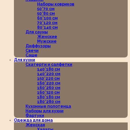
Наборы ковриков
50*70 см
50*80 см
60*100 см
70*120 см
80*140 см
Для сауны
Женские
Мужские
Диффузоры
Свечи
Саше
Для кухни
Скатерти и салфетки
140*180 см
140*220 см
150*220 см
160*220 см
160*260 см
160*320 см
180*180 см
180*280 см
Кухонные полотенца
Наборы для кухни
Фартуки
Одежда для дома
Женская
Халаты