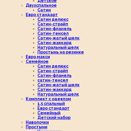
Детское
Двухспальное
Сатин
Евро стандарт
Сатин делюкс
Сатин-страйп
Сатин-фланель
Сатин-тенсел
Сатин-жатый шелк
Сатин-жаккард
Натуральный шелк
Простынь на резинке
Евро макси
Семейное
Сатин делюкс
Сатин-страйп
Сатин-фланель
сатин-тенсел
Сатин-жатый шелк
Сатин-жаккард
Натуральный шелк
Комплект с одеялом
1,5 спальный
Евро стандарт
Семейный
Детский набор
Наволочки
Простыни