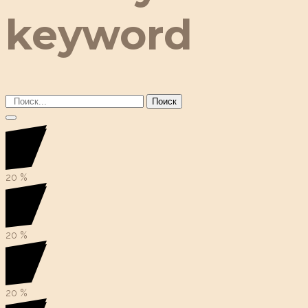
keyword
Поиск
20
%
20
%
20
%