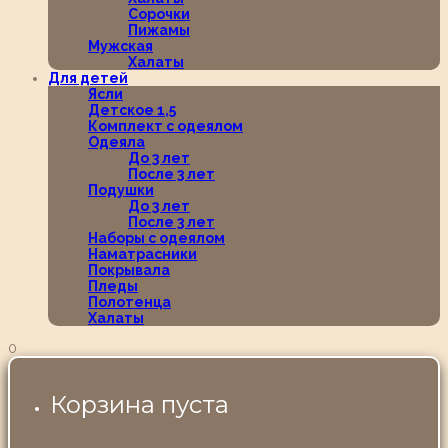
Сорочки
Пижамы
Мужская
Халаты
Для детей
Ясли
Детское 1,5
Комплект с одеялом
Одеяла
До 3 лет
После 3 лет
Подушки
До 3 лет
После 3 лет
Наборы с одеялом
Наматрасники
Покрывала
Пледы
Полотенца
Халаты
0
Корзина пуста