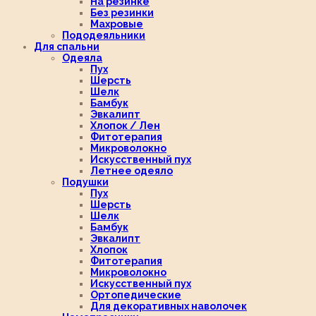
На резинке
Без резинки
Махровые
Пододеяльники
Для спальни
Одеяла
Пух
Шерсть
Шелк
Бамбук
Эвкалипт
Хлопок / Лен
Фитотерапия
Микроволокно
Искусственный пух
Летнее одеяло
Подушки
Пух
Шерсть
Шелк
Бамбук
Эвкалипт
Хлопок
Фитотерапия
Микроволокно
Искусственный пух
Ортопедические
Для декоративных наволочек