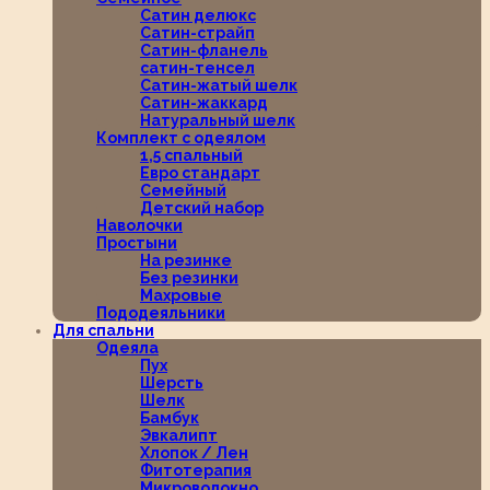
Сатин делюкс
Сатин-страйп
Сатин-фланель
сатин-тенсел
Сатин-жатый шелк
Сатин-жаккард
Натуральный шелк
Комплект с одеялом
1,5 спальный
Евро стандарт
Семейный
Детский набор
Наволочки
Простыни
На резинке
Без резинки
Махровые
Пододеяльники
Для спальни
Одеяла
Пух
Шерсть
Шелк
Бамбук
Эвкалипт
Хлопок / Лен
Фитотерапия
Микроволокно