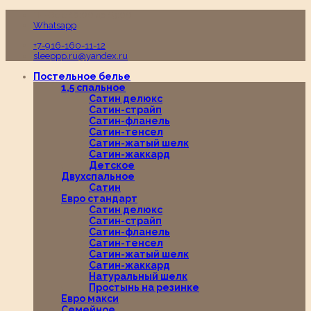
Пн-Вс с 10:00 до 19:00
Whatsapp
+7-916-160-11-12
sleeppp.ru@yandex.ru
Постельное белье
1,5 спальное
Сатин делюкс
Сатин-страйп
Сатин-фланель
Сатин-тенсел
Сатин-жатый шелк
Сатин-жаккард
Детское
Двухспальное
Сатин
Евро стандарт
Сатин делюкс
Сатин-страйп
Сатин-фланель
Сатин-тенсел
Сатин-жатый шелк
Сатин-жаккард
Натуральный шелк
Простынь на резинке
Евро макси
Семейное