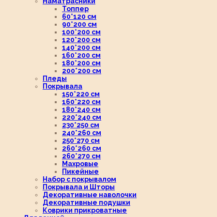
Наматрасники
Топпер
60*120 см
90*200 см
100*200 см
120*200 см
140*200 см
160*200 см
180*200 см
200*200 см
Пледы
Покрывала
150*220 см
160*220 см
180*240 см
220*240 см
230*250 см
240*260 см
250*270 см
260*260 см
260*270 см
Махровые
Пикейные
Набор с покрывалом
Покрывала и Шторы
Декоративные наволочки
Декоративные подушки
Коврики прикроватные