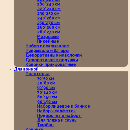
180*240 см
220*240 см
230*250 см
240*260 см
250*270 см
260*260 см
260*270 см
Махровые
Пикейные
Набор с покрывалом
Покрывала и Шторы
Декоративные наволочки
Декоративные подушки
Коврики прикроватные
Для ванной
Полотенца
30*50 см
40*60 см
50*90 см
70*140 см
80*150 см
90*150 см
Набор лицевое и банное
Наборы салфеток
Подарочные наборы
Для пляжа и сауны
Тюрбан
Коврики