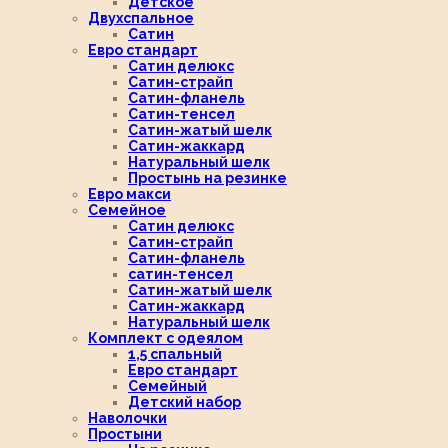
Детское
Двухспальное
Сатин
Евро стандарт
Сатин делюкс
Сатин-страйп
Сатин-фланель
Сатин-тенсел
Сатин-жатый шелк
Сатин-жаккард
Натуральный шелк
Простынь на резинке
Евро макси
Семейное
Сатин делюкс
Сатин-страйп
Сатин-фланель
сатин-тенсел
Сатин-жатый шелк
Сатин-жаккард
Натуральный шелк
Комплект с одеялом
1,5 спальный
Евро стандарт
Семейный
Детский набор
Наволочки
Простыни