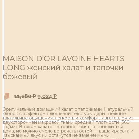
MAISON D’OR LAVOINE HEARTS
LONG женский халат и тапочки
бежевый
11,280
9,024
Р
Р
Оригинальный домашний халат с тапочками. Натуральный
хлопок с эффектом плюшевой текстуры дарит нежные
тактильные ощущения, легкость и комфорт. Изготовлен из
двухсторонней махровой ткани средней плотности (360
гр./м2). В таком халате не только приятно понежиться
дома, но можно смело встречать гостей — ваша красота и
изысканный вкус ни останутся не замеченными!