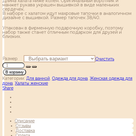
Длина халата ниже колен. Оригинальный воротник и
манжет рукава украшен вышивкой в виде маленьких
сердечек.
В наборе с халатом идут махровые тапочки в аналогичном
дизайне с вышивкой. Размер тапочек 38/40.
Упакован в фирменную подарочную коробку, поэтому
набор также станет отличным подарком для друзей и
близких.
Размер
Очистить
В корзину
Категории:
Для ванной
,
Одежда для дома
,
Женская одежда для
дома
,
Халаты женские
Share
Описание
Отзывы
Доставка
Оплата