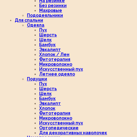
На резинке
Без резинки
Махровые
Пододеяльники
Для спальни
Одеяла
Пух
Шерсть
Шелк
Бамбук
Эвкалипт
Хлопок / Лен
Фитотерапия
Микроволокно
Искусственный пух
Летнее одеяло
Подушки
Пух
Шерсть
Шелк
Бамбук
Эвкалипт
Хлопок
Фитотерапия
Микроволокно
Искусственный пух
Ортопедические
Для декоративных наволочек