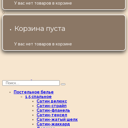
У вас нет товаров в корзине
0
Корзина пуста
У вас нет товаров в корзине
Постельное белье
1,5 спальное
Сатин делюкс
Сатин-страйп
Сатин-фланель
Сатин-тенсел
Сатин-жатый шелк
Сатин-жаккард