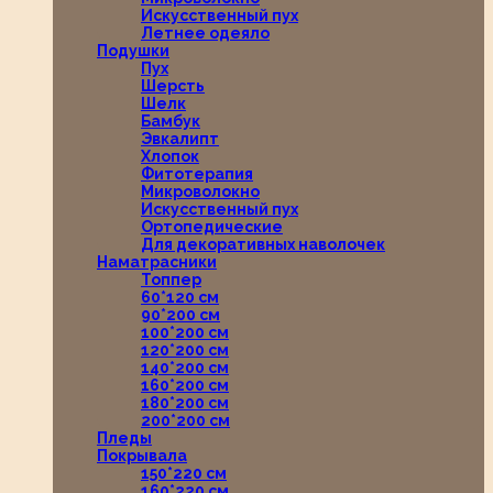
Искусственный пух
Летнее одеяло
Подушки
Пух
Шерсть
Шелк
Бамбук
Эвкалипт
Хлопок
Фитотерапия
Микроволокно
Искусственный пух
Ортопедические
Для декоративных наволочек
Наматрасники
Топпер
60*120 см
90*200 см
100*200 см
120*200 см
140*200 см
160*200 см
180*200 см
200*200 см
Пледы
Покрывала
150*220 см
160*220 см