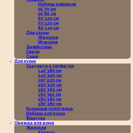
Наборы ковриков
50*70 см
50*80 см
60*100 см
70*120 см
80*140 см
Для сауны
Женские
Мужские
Диффузоры
Свечи
Саше
Для кухни
Скатерти и салфетки
140*180 см
140*220 см
150*220 см
160*220 см
160*260 см
160*320 см
180*180 см
180*280 см
Кухонные полотенца
Наборы для кухни
Фартуки
Одежда для дома
Женская
Халаты