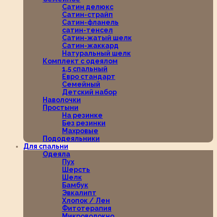
Сатин делюкс
Сатин-страйп
Сатин-фланель
сатин-тенсел
Сатин-жатый шелк
Сатин-жаккард
Натуральный шелк
Комплект с одеялом
1,5 спальный
Евро стандарт
Семейный
Детский набор
Наволочки
Простыни
На резинке
Без резинки
Махровые
Пододеяльники
Для спальни
Одеяла
Пух
Шерсть
Шелк
Бамбук
Эвкалипт
Хлопок / Лен
Фитотерапия
Микроволокно