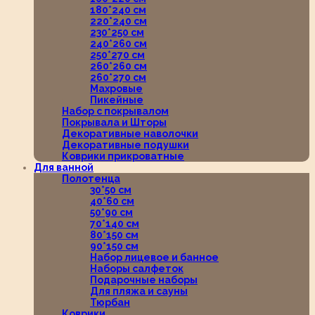
180*240 см
220*240 см
230*250 см
240*260 см
250*270 см
260*260 см
260*270 см
Махровые
Пикейные
Набор с покрывалом
Покрывала и Шторы
Декоративные наволочки
Декоративные подушки
Коврики прикроватные
Для ванной
Полотенца
30*50 см
40*60 см
50*90 см
70*140 см
80*150 см
90*150 см
Набор лицевое и банное
Наборы салфеток
Подарочные наборы
Для пляжа и сауны
Тюрбан
Коврики