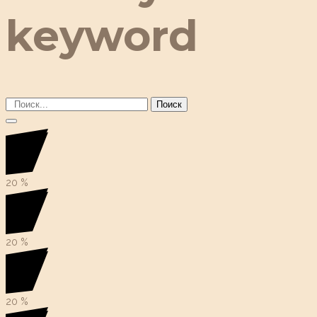
keyword
Поиск
20
%
20
%
20
%