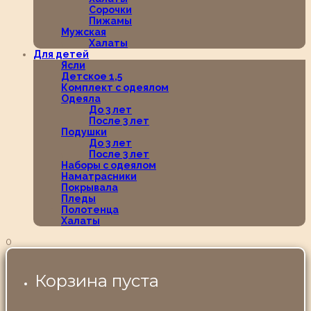
Сорочки
Пижамы
Мужская
Халаты
Для детей
Ясли
Детское 1,5
Комплект с одеялом
Одеяла
До 3 лет
После 3 лет
Подушки
До 3 лет
После 3 лет
Наборы с одеялом
Наматрасники
Покрывала
Пледы
Полотенца
Халаты
0
Корзина пуста