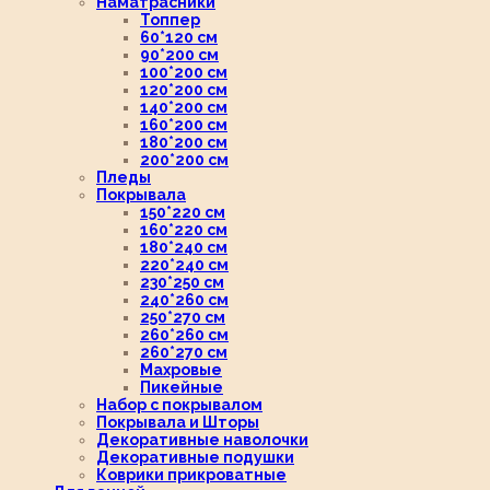
Наматрасники
Топпер
60*120 см
90*200 см
100*200 см
120*200 см
140*200 см
160*200 см
180*200 см
200*200 см
Пледы
Покрывала
150*220 см
160*220 см
180*240 см
220*240 см
230*250 см
240*260 см
250*270 см
260*260 см
260*270 см
Махровые
Пикейные
Набор с покрывалом
Покрывала и Шторы
Декоративные наволочки
Декоративные подушки
Коврики прикроватные