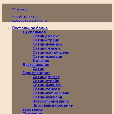
Пн-Вс с 10:00 до 19:00
Whatsapp
+7-916-160-11-12
sleeppp.ru@yandex.ru
Постельное белье
1,5 спальное
Сатин делюкс
Сатин-страйп
Сатин-фланель
Сатин-тенсел
Сатин-жатый шелк
Сатин-жаккард
Детское
Двухспальное
Сатин
Евро стандарт
Сатин делюкс
Сатин-страйп
Сатин-фланель
Сатин-тенсел
Сатин-жатый шелк
Сатин-жаккард
Натуральный шелк
Простынь на резинке
Евро макси
Семейное