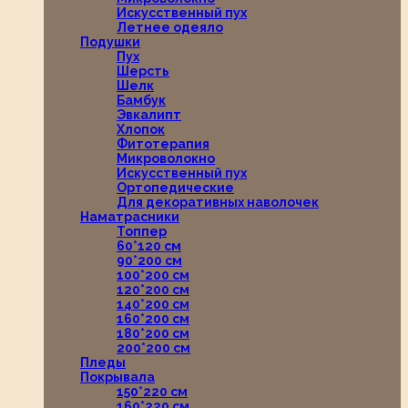
Искусственный пух
Летнее одеяло
Подушки
Пух
Шерсть
Шелк
Бамбук
Эвкалипт
Хлопок
Фитотерапия
Микроволокно
Искусственный пух
Ортопедические
Для декоративных наволочек
Наматрасники
Топпер
60*120 см
90*200 см
100*200 см
120*200 см
140*200 см
160*200 см
180*200 см
200*200 см
Пледы
Покрывала
150*220 см
160*220 см