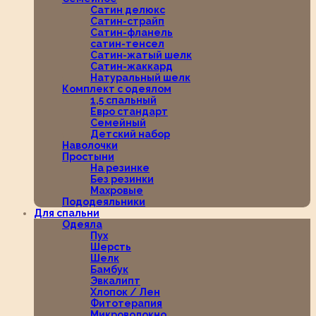
Сатин делюкс
Сатин-страйп
Сатин-фланель
сатин-тенсел
Сатин-жатый шелк
Сатин-жаккард
Натуральный шелк
Комплект с одеялом
1,5 спальный
Евро стандарт
Семейный
Детский набор
Наволочки
Простыни
На резинке
Без резинки
Махровые
Пододеяльники
Для спальни
Одеяла
Пух
Шерсть
Шелк
Бамбук
Эвкалипт
Хлопок / Лен
Фитотерапия
Микроволокно