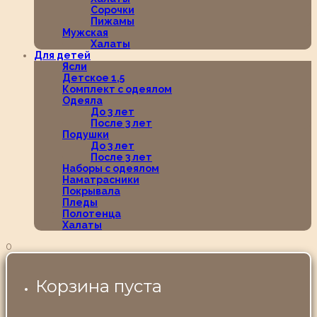
Сорочки
Пижамы
Мужская
Халаты
Для детей
Ясли
Детское 1,5
Комплект с одеялом
Одеяла
До 3 лет
После 3 лет
Подушки
До 3 лет
После 3 лет
Наборы с одеялом
Наматрасники
Покрывала
Пледы
Полотенца
Халаты
0
Корзина пуста