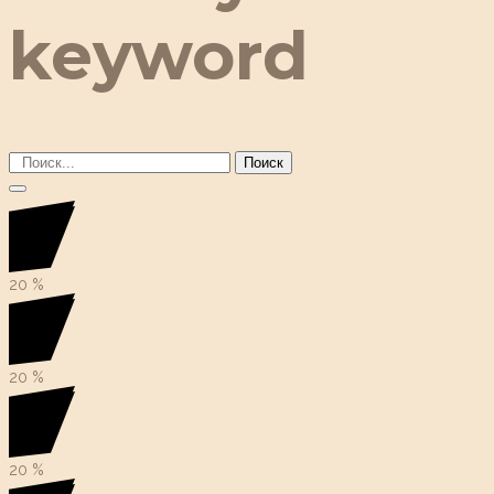
keyword
Поиск
20
%
20
%
20
%