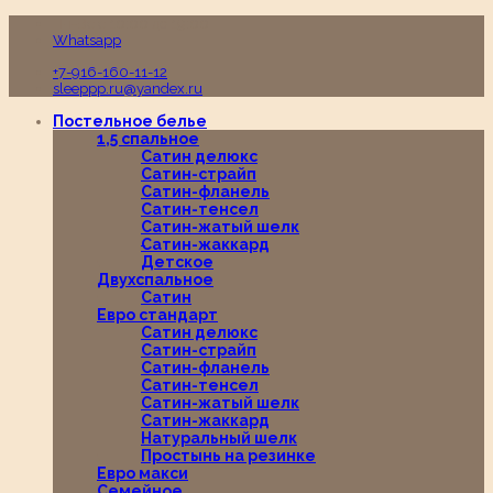
Пн-Вс с 10:00 до 19:00
Whatsapp
+7-916-160-11-12
sleeppp.ru@yandex.ru
Постельное белье
1,5 спальное
Сатин делюкс
Сатин-страйп
Сатин-фланель
Сатин-тенсел
Сатин-жатый шелк
Сатин-жаккард
Детское
Двухспальное
Сатин
Евро стандарт
Сатин делюкс
Сатин-страйп
Сатин-фланель
Сатин-тенсел
Сатин-жатый шелк
Сатин-жаккард
Натуральный шелк
Простынь на резинке
Евро макси
Семейное