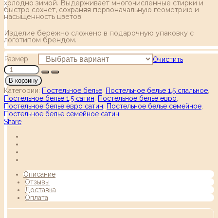
холодно зимой. Выдерживает многочисленные стирки и
быстро сохнет, сохраняя первоначальную геометрию и
насыщенность цветов.
Изделие бережно сложено в подарочную упаковку с
логотипом брендом.
Размер
Очистить
В корзину
Категории:
Постельное белье
,
Постельное белье 1,5 спальное
,
Постельное белье 1,5 сатин
,
Постельное белье евро
,
Постельное белье евро сатин
,
Постельное белье семейное
,
Постельное белье семейное сатин
Share
Описание
Отзывы
Доставка
Оплата