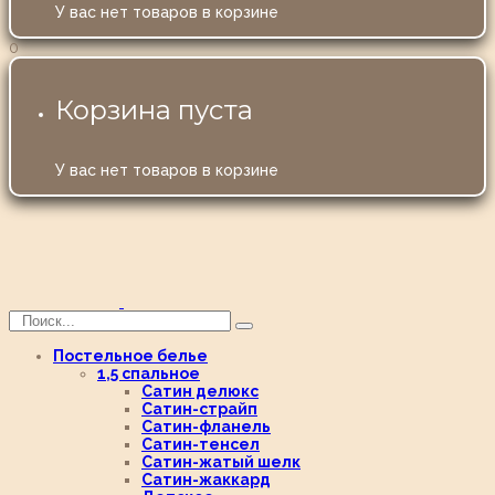
У вас нет товаров в корзине
0
Корзина пуста
У вас нет товаров в корзине
Постельное белье
1,5 спальное
Сатин делюкс
Сатин-страйп
Сатин-фланель
Сатин-тенсел
Сатин-жатый шелк
Сатин-жаккард