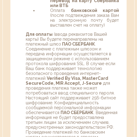
перевод на карту Сбербанка
или ВТБ
Оплата
банковской картой
(после подтвеждения заказа Вам
на электронную почту будет
выставлен счет на оплату)
Для оплаты
(ввода реквизитов Вашей
карты) Вы будете перенаправлены на
платежный шлюз
ПАО СБЕРБАНК
.
Соединение с платежным шлюзом и
передача информации осуществляется в
защищенном режиме с использованием
протокола шифрования SSL. В случае если
Ваш банк поддерживает технологию
безопасного проведения интернет-
платежей
Verified By Visa, MasterCard
SecureCode, MIR Accept, J-Secure
для
проведения платежа также может
потребоваться ввод специального пароля.
Настоящий сайт поддерживает 256-битное
шифрование. Конфиденциальность
сообщаемой персональной информации
обеспечивается
ПАО СБЕРБАНК
. Введенная
информация не будет предоставлена
третьим лицам за исключением случаев,
предусмотренных законодательством РФ.
Проведение платежей по банковским
картам осуществляется в строгом