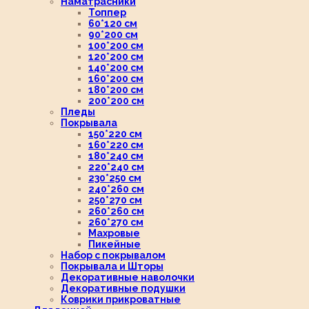
Наматрасники
Топпер
60*120 см
90*200 см
100*200 см
120*200 см
140*200 см
160*200 см
180*200 см
200*200 см
Пледы
Покрывала
150*220 см
160*220 см
180*240 см
220*240 см
230*250 см
240*260 см
250*270 см
260*260 см
260*270 см
Махровые
Пикейные
Набор с покрывалом
Покрывала и Шторы
Декоративные наволочки
Декоративные подушки
Коврики прикроватные