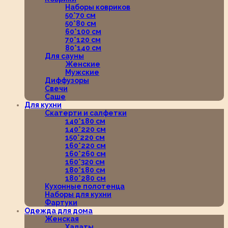
Наборы ковриков
50*70 см
50*80 см
60*100 см
70*120 см
80*140 см
Для сауны
Женские
Мужские
Диффузоры
Свечи
Саше
Для кухни
Скатерти и салфетки
140*180 см
140*220 см
150*220 см
160*220 см
160*260 см
160*320 см
180*180 см
180*280 см
Кухонные полотенца
Наборы для кухни
Фартуки
Одежда для дома
Женская
Халаты