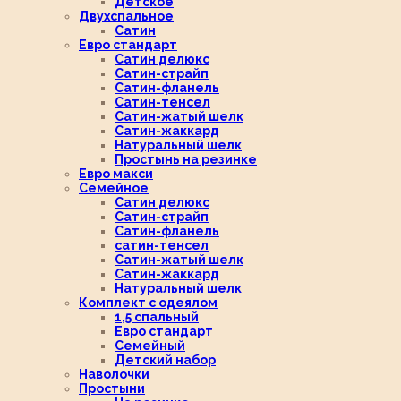
Детское
Двухспальное
Сатин
Евро стандарт
Сатин делюкс
Сатин-страйп
Сатин-фланель
Сатин-тенсел
Сатин-жатый шелк
Сатин-жаккард
Натуральный шелк
Простынь на резинке
Евро макси
Семейное
Сатин делюкс
Сатин-страйп
Сатин-фланель
сатин-тенсел
Сатин-жатый шелк
Сатин-жаккард
Натуральный шелк
Комплект с одеялом
1,5 спальный
Евро стандарт
Семейный
Детский набор
Наволочки
Простыни