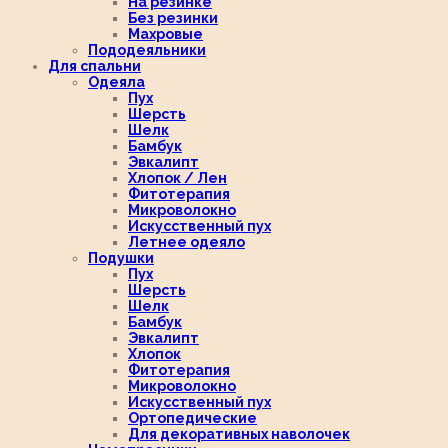
На резинке
Без резинки
Махровые
Пододеяльники
Для спальни
Одеяла
Пух
Шерсть
Шелк
Бамбук
Эвкалипт
Хлопок / Лен
Фитотерапия
Микроволокно
Искусственный пух
Летнее одеяло
Подушки
Пух
Шерсть
Шелк
Бамбук
Эвкалипт
Хлопок
Фитотерапия
Микроволокно
Искусственный пух
Ортопедические
Для декоративных наволочек