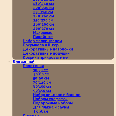
180*240 см
220*240 см
230*250 см
240*260 см
250*270 см
260*260 см
260*270 см
Махровые
Пикейные
Набор с покрывалом
Покрывала и Шторы
Декоративные наволочки
Декоративные подушки
Коврики прикроватные
Для ванной
Полотенца
30*50 см
40*60 см
50*90 см
70*140 см
80*150 см
90*150 см
Набор лицевое и банное
Наборы салфеток
Подарочные наборы
Для пляжа и сауны
Тюрбан
Коврики