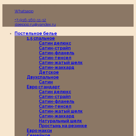
Пн-Вс с 10:00 до 19:00
Whatsapp
+7-916-160-11-12
sleeppp.ru@yandex.ru
Постельное белье
1,5 спальное
Сатин делюкс
Сатин-страйп
Сатин-фланель
Сатин-тенсел
Сатин-жатый шелк
Сатин-жаккард
Детское
Двухспальное
Сатин
Евро стандарт
Сатин делюкс
Сатин-страйп
Сатин-фланель
Сатин-тенсел
Сатин-жатый шелк
Сатин-жаккард
Натуральный шелк
Простынь на резинке
Евро макси
Семейное