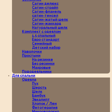
Сатин делюкс
Сатин-страйп
Сатин-фланель
сатин-тенсел
Сатин-жатый шелк
Сатин-жаккард
Натуральный шелк
Комплект с одеялом
1,5 спальный
Евро стандарт
Семейный
Детский набор
Наволочки
Простыни
На резинке
Без резинки
Махровые
Пододеяльники
Для спальни
Одеяла
Пух
Шерсть
Шелк
Бамбук
Эвкалипт
Хлопок / Лен
Фитотерапия
Микроволокно