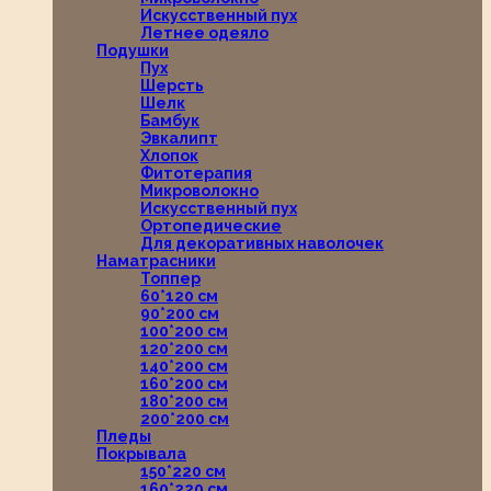
Искусственный пух
Летнее одеяло
Подушки
Пух
Шерсть
Шелк
Бамбук
Эвкалипт
Хлопок
Фитотерапия
Микроволокно
Искусственный пух
Ортопедические
Для декоративных наволочек
Наматрасники
Топпер
60*120 см
90*200 см
100*200 см
120*200 см
140*200 см
160*200 см
180*200 см
200*200 см
Пледы
Покрывала
150*220 см
160*220 см