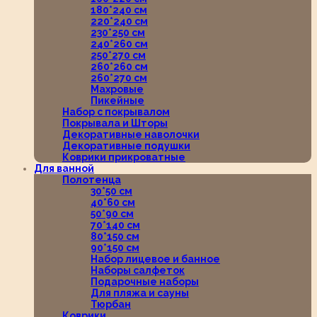
180*240 см
220*240 см
230*250 см
240*260 см
250*270 см
260*260 см
260*270 см
Махровые
Пикейные
Набор с покрывалом
Покрывала и Шторы
Декоративные наволочки
Декоративные подушки
Коврики прикроватные
Для ванной
Полотенца
30*50 см
40*60 см
50*90 см
70*140 см
80*150 см
90*150 см
Набор лицевое и банное
Наборы салфеток
Подарочные наборы
Для пляжа и сауны
Тюрбан
Коврики