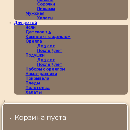
Сорочки
Пижамы
Мужская
Халаты
Для детей
Ясли
Детское 1,5
Комплект с одеялом
Одеяла
До 3 лет
После 3 лет
Подушки
До 3 лет
После 3 лет
Наборы с одеялом
Наматрасники
Покрывала
Пледы
Полотенца
Халаты
0
Корзина пуста