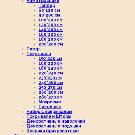
Наматрасники
Топпер
60*120 см
90*200 см
100*200 см
120*200 см
140*200 см
160*200 см
180*200 см
200*200 см
Пледы
Покрывала
150*220 см
160*220 см
180*240 см
220*240 см
230*250 см
240*260 см
250*270 см
260*260 см
260*270 см
Махровые
Пикейные
Набор с покрывалом
Покрывала и Шторы
Декоративные наволочки
Декоративные подушки
Коврики прикроватные