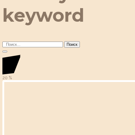
keyword
Поиск
20
%