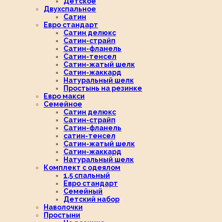
Детское
Двухспальное
Сатин
Евро стандарт
Сатин делюкс
Сатин-страйп
Сатин-фланель
Сатин-тенсел
Сатин-жатый шелк
Сатин-жаккард
Натуральный шелк
Простынь на резинке
Евро макси
Семейное
Сатин делюкс
Сатин-страйп
Сатин-фланель
сатин-тенсел
Сатин-жатый шелк
Сатин-жаккард
Натуральный шелк
Комплект с одеялом
1,5 спальный
Евро стандарт
Семейный
Детский набор
Наволочки
Простыни