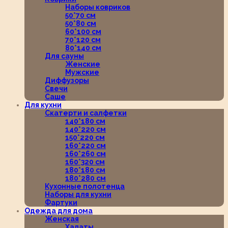
Наборы ковриков
50*70 см
50*80 см
60*100 см
70*120 см
80*140 см
Для сауны
Женские
Мужские
Диффузоры
Свечи
Саше
Для кухни
Скатерти и салфетки
140*180 см
140*220 см
150*220 см
160*220 см
160*260 см
160*320 см
180*180 см
180*280 см
Кухонные полотенца
Наборы для кухни
Фартуки
Одежда для дома
Женская
Халаты