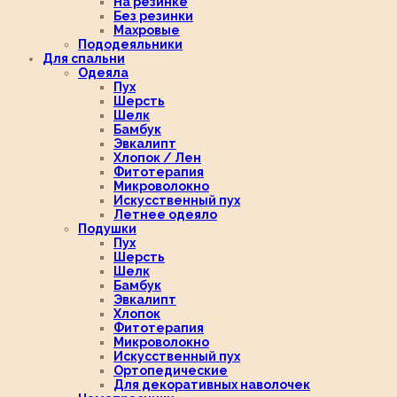
На резинке
Без резинки
Махровые
Пододеяльники
Для спальни
Одеяла
Пух
Шерсть
Шелк
Бамбук
Эвкалипт
Хлопок / Лен
Фитотерапия
Микроволокно
Искусственный пух
Летнее одеяло
Подушки
Пух
Шерсть
Шелк
Бамбук
Эвкалипт
Хлопок
Фитотерапия
Микроволокно
Искусственный пух
Ортопедические
Для декоративных наволочек