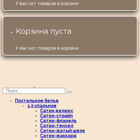
У вас нет товаров в корзине
0
Корзина пуста
У вас нет товаров в корзине
Постельное белье
1,5 спальное
Сатин делюкс
Сатин-страйп
Сатин-фланель
Сатин-тенсел
Сатин-жатый шелк
Сатин-жаккард