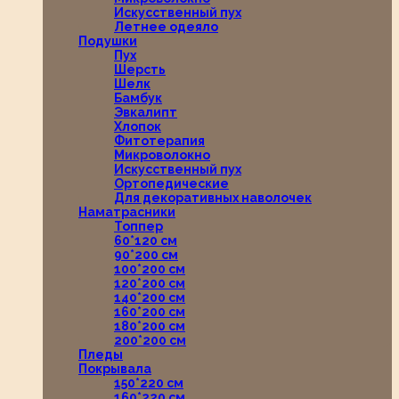
Искусственный пух
Летнее одеяло
Подушки
Пух
Шерсть
Шелк
Бамбук
Эвкалипт
Хлопок
Фитотерапия
Микроволокно
Искусственный пух
Ортопедические
Для декоративных наволочек
Наматрасники
Топпер
60*120 см
90*200 см
100*200 см
120*200 см
140*200 см
160*200 см
180*200 см
200*200 см
Пледы
Покрывала
150*220 см
160*220 см