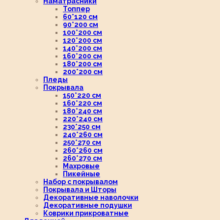
Наматрасники
Топпер
60*120 см
90*200 см
100*200 см
120*200 см
140*200 см
160*200 см
180*200 см
200*200 см
Пледы
Покрывала
150*220 см
160*220 см
180*240 см
220*240 см
230*250 см
240*260 см
250*270 см
260*260 см
260*270 см
Махровые
Пикейные
Набор с покрывалом
Покрывала и Шторы
Декоративные наволочки
Декоративные подушки
Коврики прикроватные