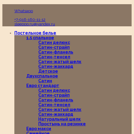
Пн-Вс с 10:00 до 19:00
Whatsapp
+7-916-160-11-12
sleeppp.ru@yandex.ru
Постельное белье
1,5 спальное
Сатин делюкс
Сатин-страйп
Сатин-фланель
Сатин-тенсел
Сатин-жатый шелк
Сатин-жаккард
Детское
Двухспальное
Сатин
Евро стандарт
Сатин делюкс
Сатин-страйп
Сатин-фланель
Сатин-тенсел
Сатин-жатый шелк
Сатин-жаккард
Натуральный шелк
Простынь на резинке
Евро макси
Семейное