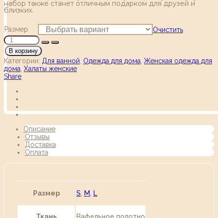
набор также станет отличным подарком для друзей и
близких.
Размер
Очистить
В корзину
Категории:
Для ванной
,
Одежда для дома
,
Женская одежда для
дома
,
Халаты женские
Share
Описание
Отзывы
Доставка
Оплата
Размер
S
,
M
,
L
Ткань
Вафельное полотно