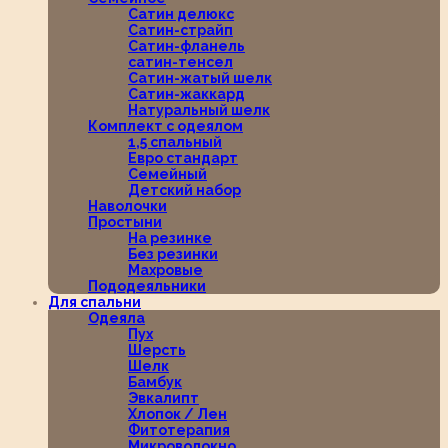
Сатин делюкс
Сатин-страйп
Сатин-фланель
сатин-тенсел
Сатин-жатый шелк
Сатин-жаккард
Натуральный шелк
Комплект с одеялом
1,5 спальный
Евро стандарт
Семейный
Детский набор
Наволочки
Простыни
На резинке
Без резинки
Махровые
Пододеяльники
Для спальни
Одеяла
Пух
Шерсть
Шелк
Бамбук
Эвкалипт
Хлопок / Лен
Фитотерапия
Микроволокно