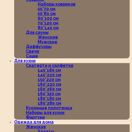
Наборы ковриков
50*70 см
50*80 см
60*100 см
70*120 см
80*140 см
Для сауны
Женские
Мужские
Диффузоры
Свечи
Саше
Для кухни
Скатерти и салфетки
140*180 см
140*220 см
150*220 см
160*220 см
160*260 см
160*320 см
180*180 см
180*280 см
Кухонные полотенца
Наборы для кухни
Фартуки
Одежда для дома
Женская
Халаты