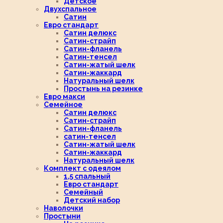
Детское
Двухспальное
Сатин
Евро стандарт
Сатин делюкс
Сатин-страйп
Сатин-фланель
Сатин-тенсел
Сатин-жатый шелк
Сатин-жаккард
Натуральный шелк
Простынь на резинке
Евро макси
Семейное
Сатин делюкс
Сатин-страйп
Сатин-фланель
сатин-тенсел
Сатин-жатый шелк
Сатин-жаккард
Натуральный шелк
Комплект с одеялом
1,5 спальный
Евро стандарт
Семейный
Детский набор
Наволочки
Простыни