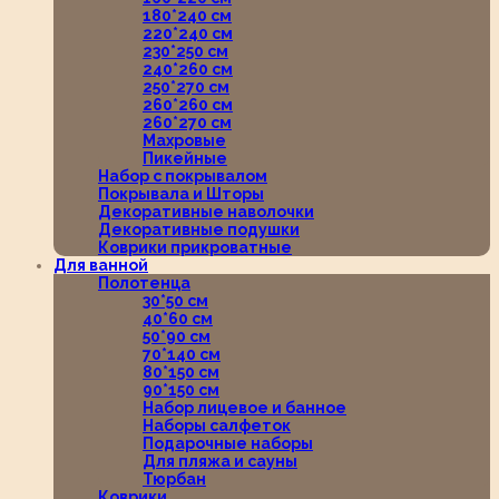
180*240 см
220*240 см
230*250 см
240*260 см
250*270 см
260*260 см
260*270 см
Махровые
Пикейные
Набор с покрывалом
Покрывала и Шторы
Декоративные наволочки
Декоративные подушки
Коврики прикроватные
Для ванной
Полотенца
30*50 см
40*60 см
50*90 см
70*140 см
80*150 см
90*150 см
Набор лицевое и банное
Наборы салфеток
Подарочные наборы
Для пляжа и сауны
Тюрбан
Коврики