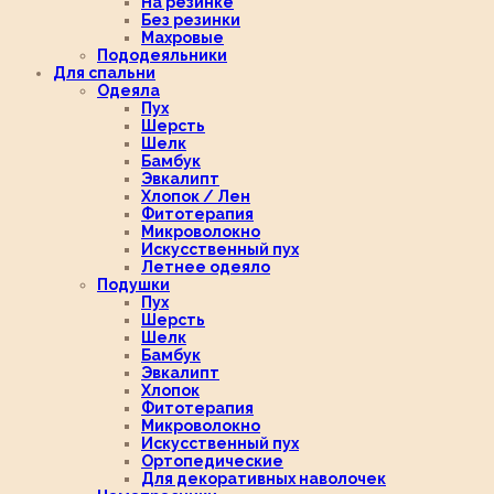
На резинке
Без резинки
Махровые
Пододеяльники
Для спальни
Одеяла
Пух
Шерсть
Шелк
Бамбук
Эвкалипт
Хлопок / Лен
Фитотерапия
Микроволокно
Искусственный пух
Летнее одеяло
Подушки
Пух
Шерсть
Шелк
Бамбук
Эвкалипт
Хлопок
Фитотерапия
Микроволокно
Искусственный пух
Ортопедические
Для декоративных наволочек