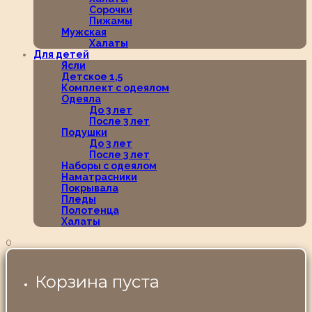
Сорочки
Пижамы
Мужская
Халаты
Для детей
Ясли
Детское 1,5
Комплект с одеялом
Одеяла
До 3 лет
После 3 лет
Подушки
До 3 лет
После 3 лет
Наборы с одеялом
Наматрасники
Покрывала
Пледы
Полотенца
Халаты
0
Корзина пуста