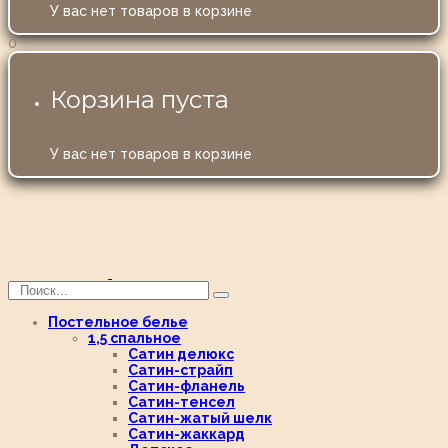
У вас нет товаров в корзине
0
Корзина пуста
У вас нет товаров в корзине
Постельное белье
1,5 спальное
Сатин делюкс
Сатин-страйп
Сатин-фланель
Сатин-тенсел
Сатин-жатый шелк
Сатин-жаккард