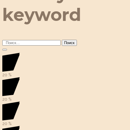
keyword
Поиск
20
%
20
%
20
%