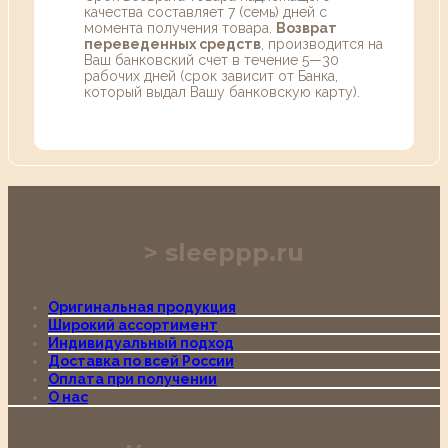
качества составляет 7 (семь) дней с
момента получения товара.
Возврат
переведенных средств
, производится на
Ваш банковский счет в течение 5—30
рабочих дней (срок зависит от Банка,
который выдал Вашу банковскую карту).
sleeppp.ru
Оригинальная продукция
Широкий ассортимент
Индивидуальный подход
Доставка по всей России
Оплата при получении
О нас