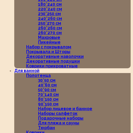
180*240 см
220*240 см
230*250 см
240*260 см
250*270 см
260*260 см
260*270 см
Махровые
Пикейные
Набор с покрывалом
Покрывала и Шторы
Декоративные наволочки
Декоративные подушки
Коврики прикроватные
Для ванной
Полотенца
30*50 см
40*60 см
50*90 см
70*140 см
80*150 см
90*150 см
Набор лицевое и банное
Наборы салфеток
Подарочные наборы
Для пляжа и сауны
Тюрбан
Коврики