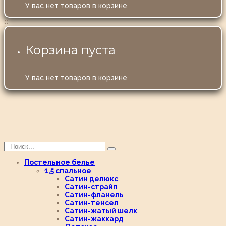
У вас нет товаров в корзине
0
Корзина пуста
У вас нет товаров в корзине
Постельное белье
1,5 спальное
Сатин делюкс
Сатин-страйп
Сатин-фланель
Сатин-тенсел
Сатин-жатый шелк
Сатин-жаккард