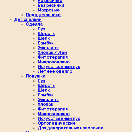
На резинке
Без резинки
Махровые
Пододеяльники
Для спальни
Одеяла
Пух
Шерсть
Шелк
Бамбук
Эвкалипт
Хлопок / Лен
Фитотерапия
Микроволокно
Искусственный пух
Летнее одеяло
Подушки
Пух
Шерсть
Шелк
Бамбук
Эвкалипт
Хлопок
Фитотерапия
Микроволокно
Искусственный пух
Ортопедические
Для декоративных наволочек