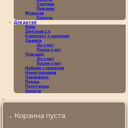
Сорочки
Пижамы
Мужская
Халаты
Для детей
Ясли
Детское 1,5
Комплект с одеялом
Одеяла
До 3 лет
После 3 лет
Подушки
До 3 лет
После 3 лет
Наборы с одеялом
Наматрасники
Покрывала
Пледы
Полотенца
Халаты
0
Корзина пуста