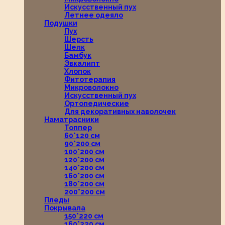
Искусственный пух
Летнее одеяло
Подушки
Пух
Шерсть
Шелк
Бамбук
Эвкалипт
Хлопок
Фитотерапия
Микроволокно
Искусственный пух
Ортопедические
Для декоративных наволочек
Наматрасники
Топпер
60*120 см
90*200 см
100*200 см
120*200 см
140*200 см
160*200 см
180*200 см
200*200 см
Пледы
Покрывала
150*220 см
160*220 см