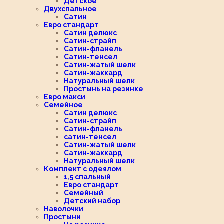
Детское
Двухспальное
Сатин
Евро стандарт
Сатин делюкс
Сатин-страйп
Сатин-фланель
Сатин-тенсел
Сатин-жатый шелк
Сатин-жаккард
Натуральный шелк
Простынь на резинке
Евро макси
Семейное
Сатин делюкс
Сатин-страйп
Сатин-фланель
сатин-тенсел
Сатин-жатый шелк
Сатин-жаккард
Натуральный шелк
Комплект с одеялом
1,5 спальный
Евро стандарт
Семейный
Детский набор
Наволочки
Простыни