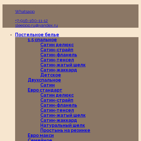
Пн-Вс с 10:00 до 19:00
Whatsapp
+7-916-160-11-12
sleeppp.ru@yandex.ru
Постельное белье
1,5 спальное
Сатин делюкс
Сатин-страйп
Сатин-фланель
Сатин-тенсел
Сатин-жатый шелк
Сатин-жаккард
Детское
Двухспальное
Сатин
Евро стандарт
Сатин делюкс
Сатин-страйп
Сатин-фланель
Сатин-тенсел
Сатин-жатый шелк
Сатин-жаккард
Натуральный шелк
Простынь на резинке
Евро макси
Семейное