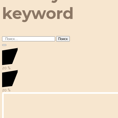
keyword
Поиск
20
%
20
%