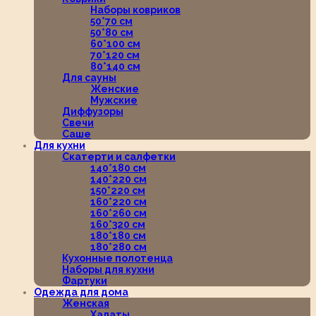
Наборы ковриков
50*70 см
50*80 см
60*100 см
70*120 см
80*140 см
Для сауны
Женские
Мужские
Диффузоры
Свечи
Саше
Для кухни
Скатерти и салфетки
140*180 см
140*220 см
150*220 см
160*220 см
160*260 см
160*320 см
180*180 см
180*280 см
Кухонные полотенца
Наборы для кухни
Фартуки
Одежда для дома
Женская
Халаты