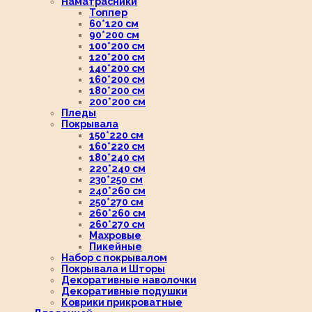
Наматрасники
Топпер
60*120 см
90*200 см
100*200 см
120*200 см
140*200 см
160*200 см
180*200 см
200*200 см
Пледы
Покрывала
150*220 см
160*220 см
180*240 см
220*240 см
230*250 см
240*260 см
250*270 см
260*260 см
260*270 см
Махровые
Пикейные
Набор с покрывалом
Покрывала и Шторы
Декоративные наволочки
Декоративные подушки
Коврики прикроватные