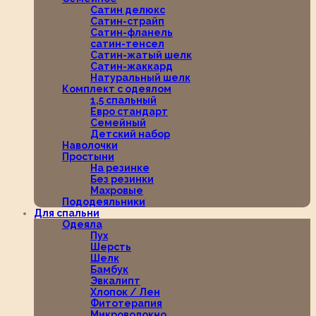
Сатин делюкс
Сатин-страйп
Сатин-фланель
сатин-тенсел
Сатин-жатый шелк
Сатин-жаккард
Натуральный шелк
Комплект с одеялом
1,5 спальный
Евро стандарт
Семейный
Детский набор
Наволочки
Простыни
На резинке
Без резинки
Махровые
Пододеяльники
Для спальни
Одеяла
Пух
Шерсть
Шелк
Бамбук
Эвкалипт
Хлопок / Лен
Фитотерапия
Микроволокно