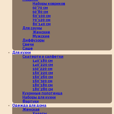
Наборы ковриков
50*70 см
50*80 см
60*100 см
70*120 см
80*140 см
Для сауны
Женские
Мужские
Диффузоры
Свечи
Саше
Для кухни
Скатерти и салфетки
140*180 см
140*220 см
150*220 см
160*220 см
160*260 см
160*320 см
180*180 см
180*280 см
Кухонные полотенца
Наборы для кухни
Фартуки
Одежда для дома
Женская
Халаты