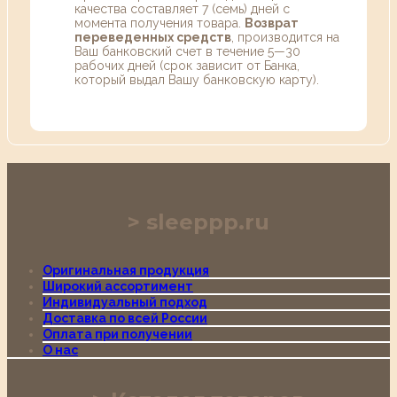
качества составляет 7 (семь) дней с
момента получения товара.
Возврат
переведенных средств
, производится на
Ваш банковский счет в течение 5—30
рабочих дней (срок зависит от Банка,
который выдал Вашу банковскую карту).
sleeppp.ru
Оригинальная продукция
Широкий ассортимент
Индивидуальный подход
Доставка по всей России
Оплата при получении
О нас