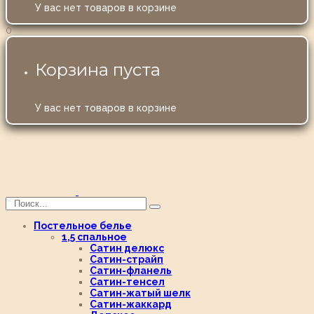
У вас нет товаров в корзине
0
Корзина пуста
У вас нет товаров в корзине
Постельное белье
1,5 спальное
Сатин делюкс
Сатин-страйп
Сатин-фланель
Сатин-тенсел
Сатин-жатый шелк
Сатин-жаккард