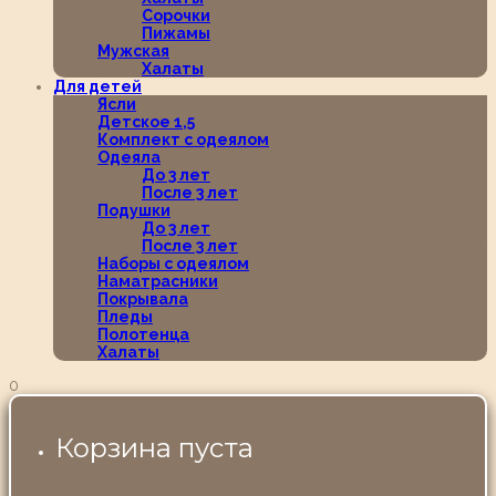
Сорочки
Пижамы
Мужская
Халаты
Для детей
Ясли
Детское 1,5
Комплект с одеялом
Одеяла
До 3 лет
После 3 лет
Подушки
До 3 лет
После 3 лет
Наборы с одеялом
Наматрасники
Покрывала
Пледы
Полотенца
Халаты
0
Корзина пуста