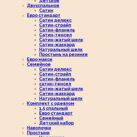
Детское
Двухспальное
Сатин
Евро стандарт
Сатин делюкс
Сатин-страйп
Сатин-фланель
Сатин-тенсел
Сатин-жатый шелк
Сатин-жаккард
Натуральный шелк
Простынь на резинке
Евро макси
Семейное
Сатин делюкс
Сатин-страйп
Сатин-фланель
сатин-тенсел
Сатин-жатый шелк
Сатин-жаккард
Натуральный шелк
Комплект с одеялом
1,5 спальный
Евро стандарт
Семейный
Детский набор
Наволочки
Простыни