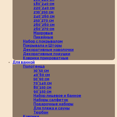
180*240 см
220*240 см
230*250 см
240*260 см
250*270 см
260*260 см
260*270 см
Махровые
Пикейные
Набор с покрывалом
Покрывала и Шторы
Декоративные наволочки
Декоративные подушки
Коврики прикроватные
Для ванной
Полотенца
30*50 см
40*60 см
50*90 см
70*140 см
80*150 см
90*150 см
Набор лицевое и банное
Наборы салфеток
Подарочные наборы
Для пляжа и сауны
Тюрбан
Коврики