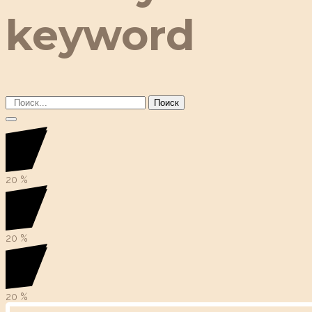
keyword
Поиск
20
%
20
%
20
%