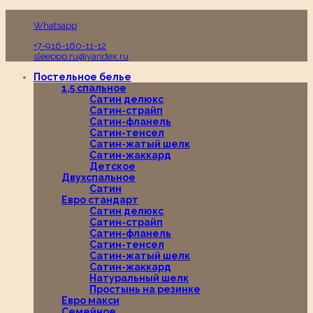
Пн-Вс с 10:00 до 19:00
Whatsapp
+7-916-160-11-12
sleeppp.ru@yandex.ru
Постельное белье
1,5 спальное
Сатин делюкс
Сатин-страйп
Сатин-фланель
Сатин-тенсел
Сатин-жатый шелк
Сатин-жаккард
Детское
Двухспальное
Сатин
Евро стандарт
Сатин делюкс
Сатин-страйп
Сатин-фланель
Сатин-тенсел
Сатин-жатый шелк
Сатин-жаккард
Натуральный шелк
Простынь на резинке
Евро макси
Семейное