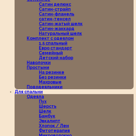
Сатин делюкс
Сатин-страйп
Сатин-фланель
сатин-тенсел
Сатин-жатый шелк
Сатин-жаккард
Натуральный шелк
Комплект с одеялом
1,5 спальный
Евро стандарт
Семейный
Детский набор
Наволочки
Простыни
На резинке
Без резинки
Махровые
Пододеяльники
Для спальни
Одеяла
Пух
Шерсть
Шелк
Бамбук
Эвкалипт
Хлопок / Лен
Фитотерапия
Микроволокно