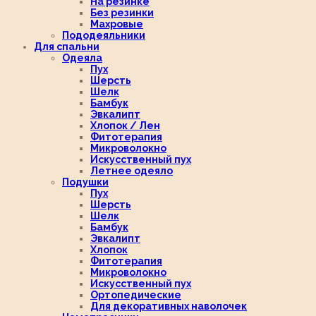
На резинке
Без резинки
Махровые
Пододеяльники
Для спальни
Одеяла
Пух
Шерсть
Шелк
Бамбук
Эвкалипт
Хлопок / Лен
Фитотерапия
Микроволокно
Искусственный пух
Летнее одеяло
Подушки
Пух
Шерсть
Шелк
Бамбук
Эвкалипт
Хлопок
Фитотерапия
Микроволокно
Искусственный пух
Ортопедические
Для декоративных наволочек