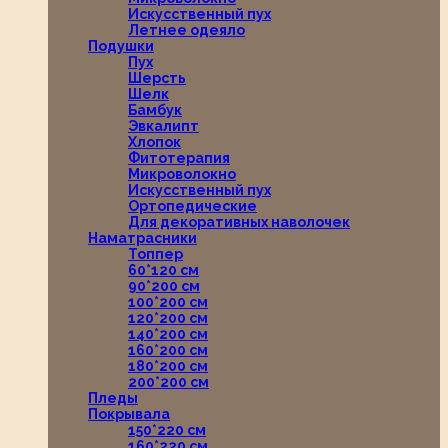
Искусственный пух
Летнее одеяло
Подушки
Пух
Шерсть
Шелк
Бамбук
Эвкалипт
Хлопок
Фитотерапия
Микроволокно
Искусственный пух
Ортопедические
Для декоративных наволочек
Наматрасники
Топпер
60*120 см
90*200 см
100*200 см
120*200 см
140*200 см
160*200 см
180*200 см
200*200 см
Пледы
Покрывала
150*220 см
160*220 см