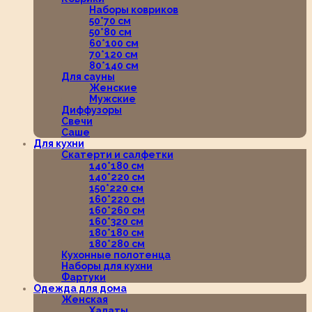
Наборы ковриков
50*70 см
50*80 см
60*100 см
70*120 см
80*140 см
Для сауны
Женские
Мужские
Диффузоры
Свечи
Саше
Для кухни
Скатерти и салфетки
140*180 см
140*220 см
150*220 см
160*220 см
160*260 см
160*320 см
180*180 см
180*280 см
Кухонные полотенца
Наборы для кухни
Фартуки
Одежда для дома
Женская
Халаты