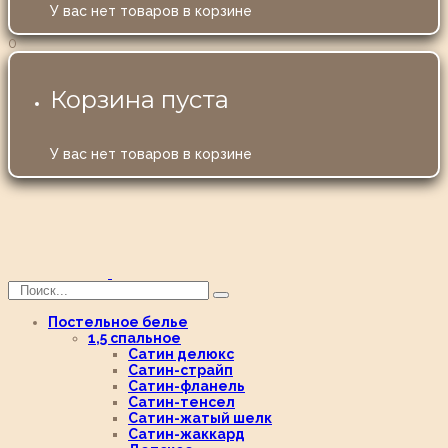
У вас нет товаров в корзине
0
Корзина пуста
У вас нет товаров в корзине
Постельное белье
1,5 спальное
Сатин делюкс
Сатин-страйп
Сатин-фланель
Сатин-тенсел
Сатин-жатый шелк
Сатин-жаккард