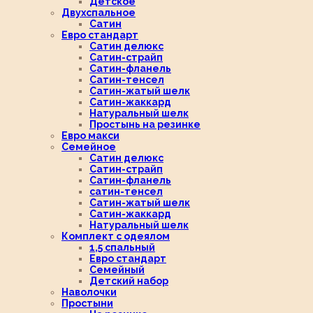
Детское
Двухспальное
Сатин
Евро стандарт
Сатин делюкс
Сатин-страйп
Сатин-фланель
Сатин-тенсел
Сатин-жатый шелк
Сатин-жаккард
Натуральный шелк
Простынь на резинке
Евро макси
Семейное
Сатин делюкс
Сатин-страйп
Сатин-фланель
сатин-тенсел
Сатин-жатый шелк
Сатин-жаккард
Натуральный шелк
Комплект с одеялом
1,5 спальный
Евро стандарт
Семейный
Детский набор
Наволочки
Простыни