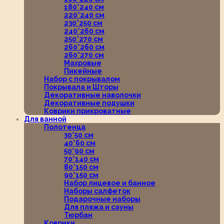
180*240 см
220*240 см
230*250 см
240*260 см
250*270 см
260*260 см
260*270 см
Махровые
Пикейные
Набор с покрывалом
Покрывала и Шторы
Декоративные наволочки
Декоративные подушки
Коврики прикроватные
Для ванной
Полотенца
30*50 см
40*60 см
50*90 см
70*140 см
80*150 см
90*150 см
Набор лицевое и банное
Наборы салфеток
Подарочные наборы
Для пляжа и сауны
Тюрбан
Коврики