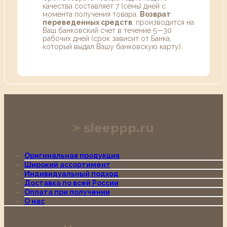
качества составляет 7 (семь) дней с
момента получения товара.
Возврат
переведенных средств
, производится на
Ваш банковский счет в течение 5—30
рабочих дней (срок зависит от Банка,
который выдал Вашу банковскую карту).
sleeppp.ru
Оригинальная продукция
Широкий ассортимент
Индивидуальный подход
Доставка по всей России
Оплата при получении
О нас