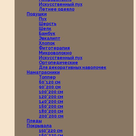
Искусственный пух
Летнее одеяло
Подушки
Пух
Шерсть
Шелк
Бамбук
Эвкалипт
Хлопок
Фитотерапия
Микроволокно
Искусственный пух
Ортопедические
Для декоративных наволочек
Наматрасники
Топпер
60*120 см
90*200 см
100*200 см
120*200 см
140*200 см
160*200 см
180*200 см
200*200 см
Пледы
Покрывала
150*220 см
160*220 см