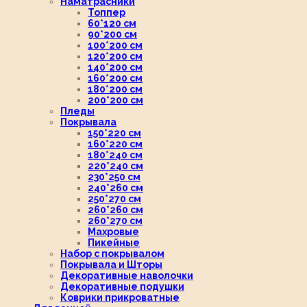
Наматрасники
Топпер
60*120 см
90*200 см
100*200 см
120*200 см
140*200 см
160*200 см
180*200 см
200*200 см
Пледы
Покрывала
150*220 см
160*220 см
180*240 см
220*240 см
230*250 см
240*260 см
250*270 см
260*260 см
260*270 см
Махровые
Пикейные
Набор с покрывалом
Покрывала и Шторы
Декоративные наволочки
Декоративные подушки
Коврики прикроватные