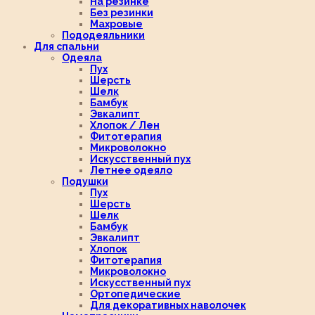
На резинке
Без резинки
Махровые
Пододеяльники
Для спальни
Одеяла
Пух
Шерсть
Шелк
Бамбук
Эвкалипт
Хлопок / Лен
Фитотерапия
Микроволокно
Искусственный пух
Летнее одеяло
Подушки
Пух
Шерсть
Шелк
Бамбук
Эвкалипт
Хлопок
Фитотерапия
Микроволокно
Искусственный пух
Ортопедические
Для декоративных наволочек