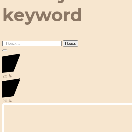
keyword
Поиск
20
%
20
%