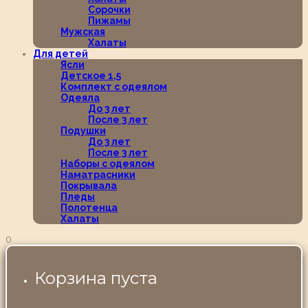
Сорочки
Пижамы
Мужская
Халаты
Для детей
Ясли
Детское 1,5
Комплект с одеялом
Одеяла
До 3 лет
После 3 лет
Подушки
До 3 лет
После 3 лет
Наборы с одеялом
Наматрасники
Покрывала
Пледы
Полотенца
Халаты
0
Корзина пуста