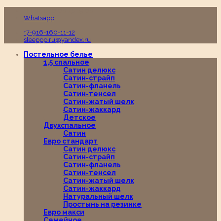
Пн-Вс с 10:00 до 19:00
Whatsapp
+7-916-160-11-12
sleeppp.ru@yandex.ru
Постельное белье
1,5 спальное
Сатин делюкс
Сатин-страйп
Сатин-фланель
Сатин-тенсел
Сатин-жатый шелк
Сатин-жаккард
Детское
Двухспальное
Сатин
Евро стандарт
Сатин делюкс
Сатин-страйп
Сатин-фланель
Сатин-тенсел
Сатин-жатый шелк
Сатин-жаккард
Натуральный шелк
Простынь на резинке
Евро макси
Семейное