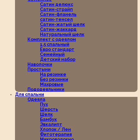
Сатин делюкс
Сатин-страйп
Сатин-фланель
сатин-тенсел
Сатин-жатый шелк
Сатин-жаккард
Натуральный шелк
Комплект с одеялом
1,5 спальный
Евро стандарт
Семейный
Детский набор
Наволочки
Простыни
На резинке
Без резинки
Махровые
Пододеяльники
Для спальни
Одеяла
Пух
Шерсть
Шелк
Бамбук
Эвкалипт
Хлопок / Лен
Фитотерапия
Микроволокно