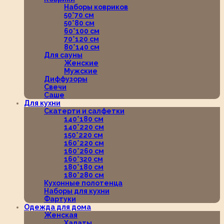
Наборы ковриков
50*70 см
50*80 см
60*100 см
70*120 см
80*140 см
Для сауны
Женские
Мужские
Диффузоры
Свечи
Саше
Для кухни
Скатерти и салфетки
140*180 см
140*220 см
150*220 см
160*220 см
160*260 см
160*320 см
180*180 см
180*280 см
Кухонные полотенца
Наборы для кухни
Фартуки
Одежда для дома
Женская
Халаты