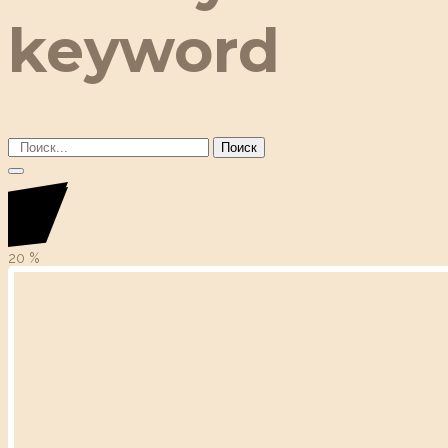
keyword
Поиск
20
%