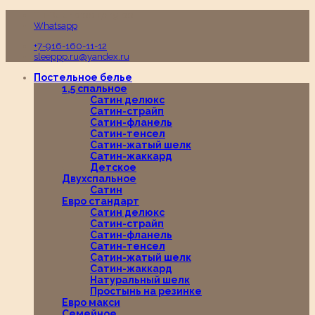
Пн-Вс с 10:00 до 19:00
Whatsapp
+7-916-160-11-12
sleeppp.ru@yandex.ru
Постельное белье
1,5 спальное
Сатин делюкс
Сатин-страйп
Сатин-фланель
Сатин-тенсел
Сатин-жатый шелк
Сатин-жаккард
Детское
Двухспальное
Сатин
Евро стандарт
Сатин делюкс
Сатин-страйп
Сатин-фланель
Сатин-тенсел
Сатин-жатый шелк
Сатин-жаккард
Натуральный шелк
Простынь на резинке
Евро макси
Семейное