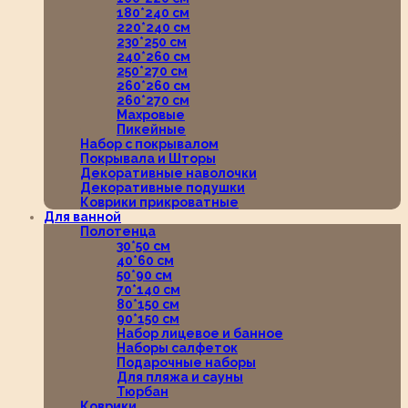
180*240 см
220*240 см
230*250 см
240*260 см
250*270 см
260*260 см
260*270 см
Махровые
Пикейные
Набор с покрывалом
Покрывала и Шторы
Декоративные наволочки
Декоративные подушки
Коврики прикроватные
Для ванной
Полотенца
30*50 см
40*60 см
50*90 см
70*140 см
80*150 см
90*150 см
Набор лицевое и банное
Наборы салфеток
Подарочные наборы
Для пляжа и сауны
Тюрбан
Коврики