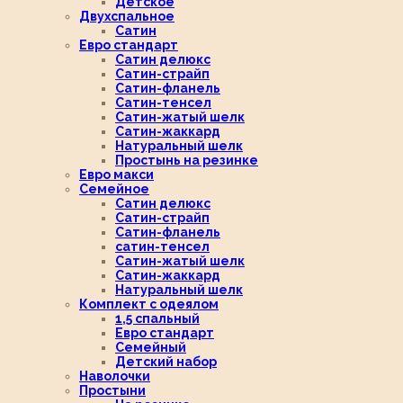
Детское
Двухспальное
Сатин
Евро стандарт
Сатин делюкс
Сатин-страйп
Сатин-фланель
Сатин-тенсел
Сатин-жатый шелк
Сатин-жаккард
Натуральный шелк
Простынь на резинке
Евро макси
Семейное
Сатин делюкс
Сатин-страйп
Сатин-фланель
сатин-тенсел
Сатин-жатый шелк
Сатин-жаккард
Натуральный шелк
Комплект с одеялом
1,5 спальный
Евро стандарт
Семейный
Детский набор
Наволочки
Простыни