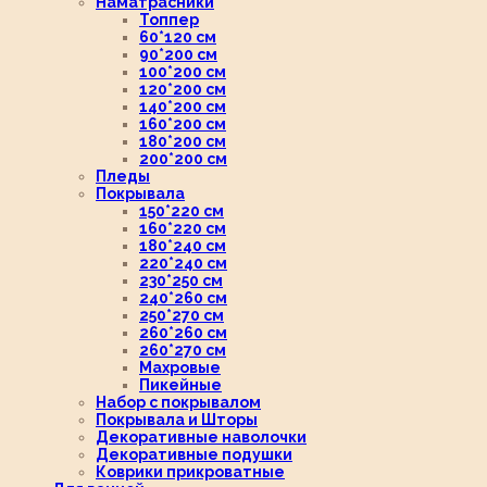
Наматрасники
Топпер
60*120 см
90*200 см
100*200 см
120*200 см
140*200 см
160*200 см
180*200 см
200*200 см
Пледы
Покрывала
150*220 см
160*220 см
180*240 см
220*240 см
230*250 см
240*260 см
250*270 см
260*260 см
260*270 см
Махровые
Пикейные
Набор с покрывалом
Покрывала и Шторы
Декоративные наволочки
Декоративные подушки
Коврики прикроватные