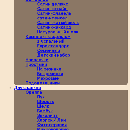
Сатин делюкс
Сатин-страйп
Сатин-фланель
сатин-тенсел
Сатин-жатый шелк
Сатин-жаккард
Натуральный шелк
Комплект с одеялом
1,5 спальный
Евро стандарт
Семейный
Детский набор
Наволочки
Простыни
На резинке
Без резинки
Махровые
Пододеяльники
Для спальни
Одеяла
Пух
Шерсть
Шелк
Бамбук
Эвкалипт
Хлопок / Лен
Фитотерапия
Микроволокно