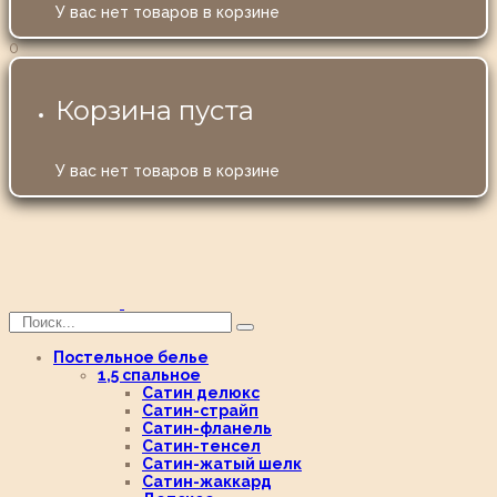
У вас нет товаров в корзине
0
Корзина пуста
У вас нет товаров в корзине
Постельное белье
1,5 спальное
Сатин делюкс
Сатин-страйп
Сатин-фланель
Сатин-тенсел
Сатин-жатый шелк
Сатин-жаккард