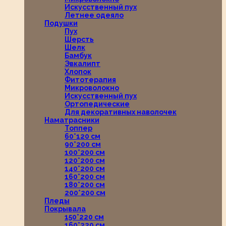
Искусственный пух
Летнее одеяло
Подушки
Пух
Шерсть
Шелк
Бамбук
Эвкалипт
Хлопок
Фитотерапия
Микроволокно
Искусственный пух
Ортопедические
Для декоративных наволочек
Наматрасники
Топпер
60*120 см
90*200 см
100*200 см
120*200 см
140*200 см
160*200 см
180*200 см
200*200 см
Пледы
Покрывала
150*220 см
160*220 см