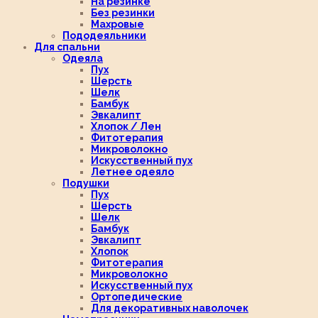
На резинке
Без резинки
Махровые
Пододеяльники
Для спальни
Одеяла
Пух
Шерсть
Шелк
Бамбук
Эвкалипт
Хлопок / Лен
Фитотерапия
Микроволокно
Искусственный пух
Летнее одеяло
Подушки
Пух
Шерсть
Шелк
Бамбук
Эвкалипт
Хлопок
Фитотерапия
Микроволокно
Искусственный пух
Ортопедические
Для декоративных наволочек