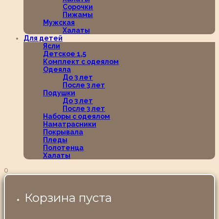
Сорочки
Пижамы
Мужская
Халаты
Для детей
Ясли
Детское 1,5
Комплект с одеялом
Одеяла
До 3 лет
После 3 лет
Подушки
До 3 лет
После 3 лет
Наборы с одеялом
Наматрасники
Покрывала
Пледы
Полотенца
Халаты
0
Корзина пуста