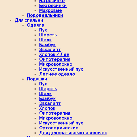
На резинке
Без резинки
Махровые
Пододеяльники
Для спальни
Одеяла
Пух
Шерсть
Шелк
Бамбук
Эвкалипт
Хлопок / Лен
Фитотерапия
Микроволокно
Искусственный пух
Летнее одеяло
Подушки
Пух
Шерсть
Шелк
Бамбук
Эвкалипт
Хлопок
Фитотерапия
Микроволокно
Искусственный пух
Ортопедические
Для декоративных наволочек