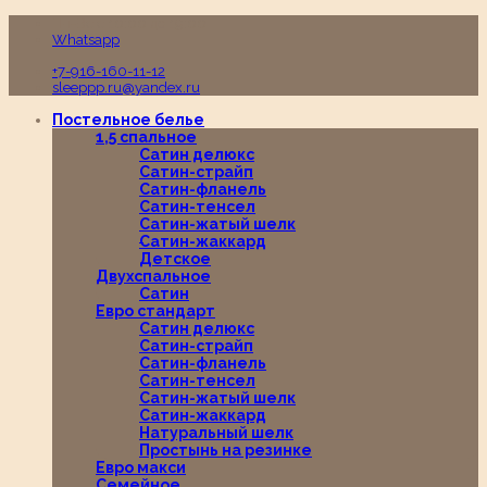
Пн-Вс с 10:00 до 19:00
Whatsapp
+7-916-160-11-12
sleeppp.ru@yandex.ru
Постельное белье
1,5 спальное
Сатин делюкс
Сатин-страйп
Сатин-фланель
Сатин-тенсел
Сатин-жатый шелк
Сатин-жаккард
Детское
Двухспальное
Сатин
Евро стандарт
Сатин делюкс
Сатин-страйп
Сатин-фланель
Сатин-тенсел
Сатин-жатый шелк
Сатин-жаккард
Натуральный шелк
Простынь на резинке
Евро макси
Семейное