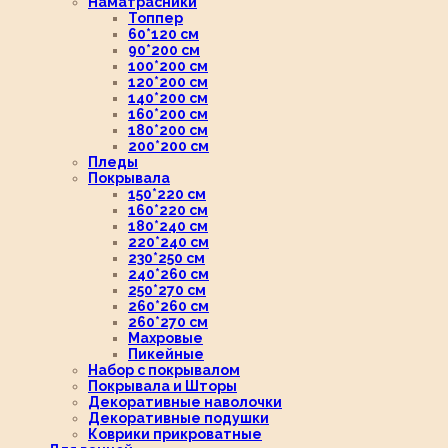
Наматрасники
Топпер
60*120 см
90*200 см
100*200 см
120*200 см
140*200 см
160*200 см
180*200 см
200*200 см
Пледы
Покрывала
150*220 см
160*220 см
180*240 см
220*240 см
230*250 см
240*260 см
250*270 см
260*260 см
260*270 см
Махровые
Пикейные
Набор с покрывалом
Покрывала и Шторы
Декоративные наволочки
Декоративные подушки
Коврики прикроватные