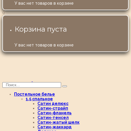
У вас нет товаров в корзине
0
Корзина пуста
У вас нет товаров в корзине
Постельное белье
1,5 спальное
Сатин делюкс
Сатин-страйп
Сатин-фланель
Сатин-тенсел
Сатин-жатый шелк
Сатин-жаккард