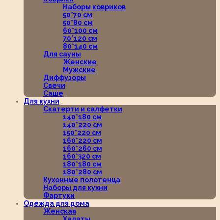
Наборы ковриков
50*70 см
50*80 см
60*100 см
70*120 см
80*140 см
Для сауны
Женские
Мужские
Диффузоры
Свечи
Саше
Для кухни
Скатерти и салфетки
140*180 см
140*220 см
150*220 см
160*220 см
160*260 см
160*320 см
180*180 см
180*280 см
Кухонные полотенца
Наборы для кухни
Фартуки
Одежда для дома
Женская
Халаты