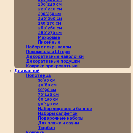
180*240 см
220*240 см
230*250 см
240*260 см
250*270 см
260*260 см
260*270 см
Махровые
Пикейные
Набор с покрывалом
Покрывала и Шторы
Декоративные наволочки
Декоративные подушки
Коврики прикроватные
Для ванной
Полотенца
30*50 см
40*60 см
50*90 см
70*140 см
80*150 см
90*150 см
Набор лицевое и банное
Наборы салфеток
Подарочные наборы
Для пляжа и сауны
Тюрбан
Коврики