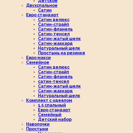
Детское
Двухспальное
Сатин
Евро стандарт
Сатин делюкс
Сатин-страйп
Сатин-фланель
Сатин-тенсел
Сатин-жатый шелк
Сатин-жаккард
Натуральный шелк
Простынь на резинке
Евро макси
Семейное
Сатин делюкс
Сатин-страйп
Сатин-фланель
сатин-тенсел
Сатин-жатый шелк
Сатин-жаккард
Натуральный шелк
Комплект с одеялом
1,5 спальный
Евро стандарт
Семейный
Детский набор
Наволочки
Простыни