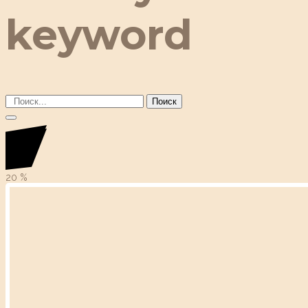
keyword
Поиск
20
%