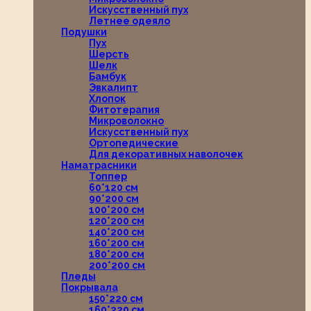
Искусственный пух
Летнее одеяло
Подушки
Пух
Шерсть
Шелк
Бамбук
Эвкалипт
Хлопок
Фитотерапия
Микроволокно
Искусственный пух
Ортопедические
Для декоративных наволочек
Наматрасники
Топпер
60*120 см
90*200 см
100*200 см
120*200 см
140*200 см
160*200 см
180*200 см
200*200 см
Пледы
Покрывала
150*220 см
160*220 см