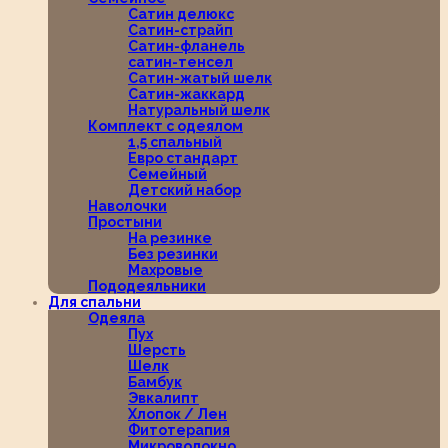
Сатин делюкс
Сатин-страйп
Сатин-фланель
сатин-тенсел
Сатин-жатый шелк
Сатин-жаккард
Натуральный шелк
Комплект с одеялом
1,5 спальный
Евро стандарт
Семейный
Детский набор
Наволочки
Простыни
На резинке
Без резинки
Махровые
Пододеяльники
Для спальни
Одеяла
Пух
Шерсть
Шелк
Бамбук
Эвкалипт
Хлопок / Лен
Фитотерапия
Микроволокно