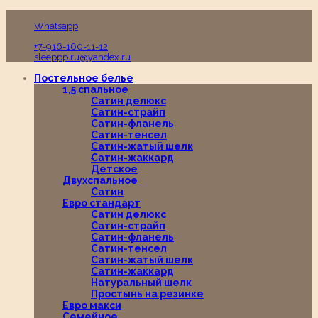
Пн-Вс с 10:00 до 19:00
Whatsapp
+7-916-160-11-12
sleeppp.ru@yandex.ru
Постельное белье
1,5 спальное
Сатин делюкс
Сатин-страйп
Сатин-фланель
Сатин-тенсел
Сатин-жатый шелк
Сатин-жаккард
Детское
Двухспальное
Сатин
Евро стандарт
Сатин делюкс
Сатин-страйп
Сатин-фланель
Сатин-тенсел
Сатин-жатый шелк
Сатин-жаккард
Натуральный шелк
Простынь на резинке
Евро макси
Семейное