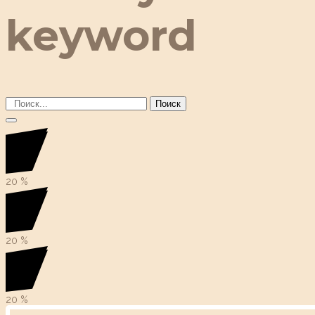
keyword
Поиск
20
%
20
%
20
%