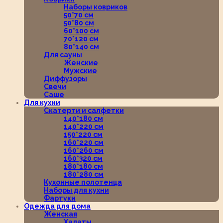
Наборы ковриков
50*70 см
50*80 см
60*100 см
70*120 см
80*140 см
Для сауны
Женские
Мужские
Диффузоры
Свечи
Саше
Для кухни
Скатерти и салфетки
140*180 см
140*220 см
150*220 см
160*220 см
160*260 см
160*320 см
180*180 см
180*280 см
Кухонные полотенца
Наборы для кухни
Фартуки
Одежда для дома
Женская
Халаты