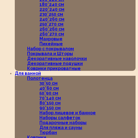
180*240 см
220*240 см
230*250 см
240*260 см
250*270 см
260*260 см
260*270 см
Махровые
Пикейные
Набор с покрывалом
Покрывала и Шторы
Декоративные наволочки
Декоративные подушки
Коврики прикроватные
Для ванной
Полотенца
30*50 см
40*60 см
50*90 см
70*140 см
80*150 см
90*150 см
Набор лицевое и банное
Наборы салфеток
Подарочные наборы
Для пляжа и сауны
Тюрбан
Коврики