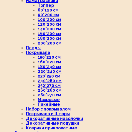
Наматрасники
Топпер
60*120 см
90*200 см
100*200 см
120*200 см
140*200 см
160*200 см
180*200 см
200*200 см
Пледы
Покрывала
150*220 см
160*220 см
180*240 см
220*240 см
230*250 см
240*260 см
250*270 см
260*260 см
260*270 см
Махровые
Пикейные
Набор с покрывалом
Покрывала и Шторы
Декоративные наволочки
Декоративные подушки
Коврики прикроватные