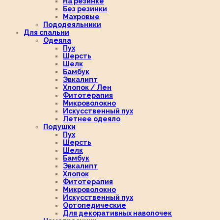
На резинке
Без резинки
Махровые
Пододеяльники
Для спальни
Одеяла
Пух
Шерсть
Шелк
Бамбук
Эвкалипт
Хлопок / Лен
Фитотерапия
Микроволокно
Искусственный пух
Летнее одеяло
Подушки
Пух
Шерсть
Шелк
Бамбук
Эвкалипт
Хлопок
Фитотерапия
Микроволокно
Искусственный пух
Ортопедические
Для декоративных наволочек