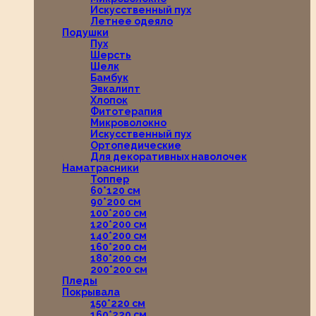
Искусственный пух
Летнее одеяло
Подушки
Пух
Шерсть
Шелк
Бамбук
Эвкалипт
Хлопок
Фитотерапия
Микроволокно
Искусственный пух
Ортопедические
Для декоративных наволочек
Наматрасники
Топпер
60*120 см
90*200 см
100*200 см
120*200 см
140*200 см
160*200 см
180*200 см
200*200 см
Пледы
Покрывала
150*220 см
160*220 см