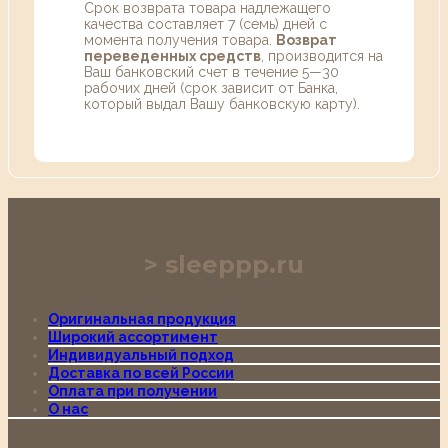
Срок возврата товара надлежащего
качества составляет 7 (семь) дней с
момента получения товара.
Возврат
переведенных средств
, производится на
Ваш банковский счет в течение 5—30
рабочих дней (срок зависит от Банка,
который выдал Вашу банковскую карту).
sleeppp.ru
Оригинальная продукция
Широкий ассортимент
Индивидуальный подход
Доставка по всей России
Оплата при получении
О нас