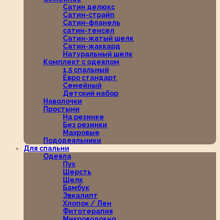
Сатин делюкс
Сатин-страйп
Сатин-фланель
сатин-тенсел
Сатин-жатый шелк
Сатин-жаккард
Натуральный шелк
Комплект с одеялом
1,5 спальный
Евро стандарт
Семейный
Детский набор
Наволочки
Простыни
На резинке
Без резинки
Махровые
Пододеяльники
Для спальни
Одеяла
Пух
Шерсть
Шелк
Бамбук
Эвкалипт
Хлопок / Лен
Фитотерапия
Микроволокно