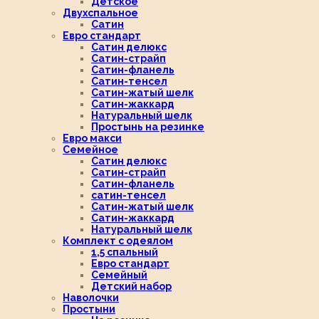
Детское
Двухспальное
Сатин
Евро стандарт
Сатин делюкс
Сатин-страйп
Сатин-фланель
Сатин-тенсел
Сатин-жатый шелк
Сатин-жаккард
Натуральный шелк
Простынь на резинке
Евро макси
Семейное
Сатин делюкс
Сатин-страйп
Сатин-фланель
сатин-тенсел
Сатин-жатый шелк
Сатин-жаккард
Натуральный шелк
Комплект с одеялом
1,5 спальный
Евро стандарт
Семейный
Детский набор
Наволочки
Простыни