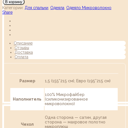
В корзину
Категории:
Для спальни
,
Одеяла
,
Одеяло Микроволокно
Share
Описание
Отзывы
Доставка
Оплата
Размер
1,5 (155*215 см), Евро (195*215 см)
100% Микрофайбер
Наполнитель
(cиликонизированное
микроволокно)
Одна сторона — сатин, другая
сторона — махровое полотно
Чехол
микроплюш