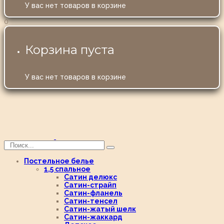
У вас нет товаров в корзине
0
Корзина пуста
У вас нет товаров в корзине
Постельное белье
1,5 спальное
Сатин делюкс
Сатин-страйп
Сатин-фланель
Сатин-тенсел
Сатин-жатый шелк
Сатин-жаккард