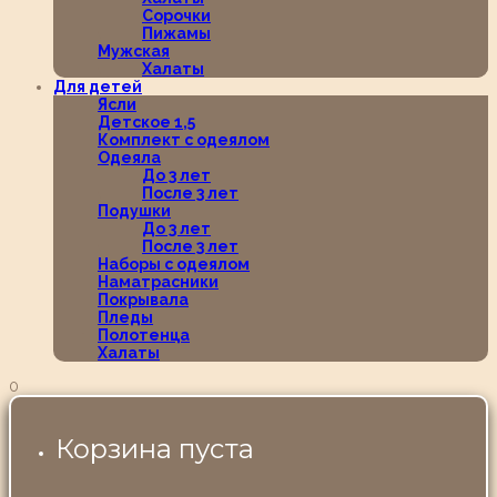
Сорочки
Пижамы
Мужская
Халаты
Для детей
Ясли
Детское 1,5
Комплект с одеялом
Одеяла
До 3 лет
После 3 лет
Подушки
До 3 лет
После 3 лет
Наборы с одеялом
Наматрасники
Покрывала
Пледы
Полотенца
Халаты
0
Корзина пуста