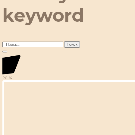
keyword
Поиск
20
%