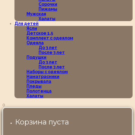
Сорочки
Пижамы
Мужская
Халаты
Для детей
Ясли
Детское 1,5
Комплект с одеялом
Одеяла
До 3 лет
После 3 лет
Подушки
До 3 лет
После 3 лет
Наборы с одеялом
Наматрасники
Покрывала
Пледы
Полотенца
Халаты
0
Корзина пуста