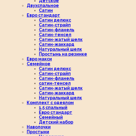
Детское
Двухспальное
Сатин
Евро стандарт
Сатин делюкс
Сатин-страйп
Сатин-фланель
Сатин-тенсел
Сатин-жатый шелк
Сатин-жаккард
Натуральный шелк
Простынь на резинке
Евро макси
Семейное
Сатин делюкс
Сатин-страйп
Сатин-фланель
сатин-тенсел
Сатин-жатый шелк
Сатин-жаккард
Натуральный шелк
Комплект с одеялом
1,5 спальный
Евро стандарт
Семейный
Детский набор
Наволочки
Простыни