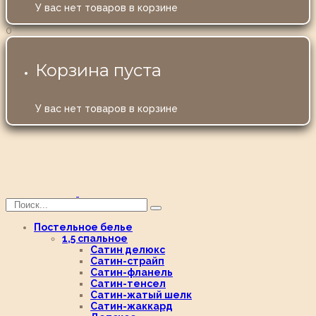
У вас нет товаров в корзине
0
Корзина пуста
У вас нет товаров в корзине
Постельное белье
1,5 спальное
Сатин делюкс
Сатин-страйп
Сатин-фланель
Сатин-тенсел
Сатин-жатый шелк
Сатин-жаккард