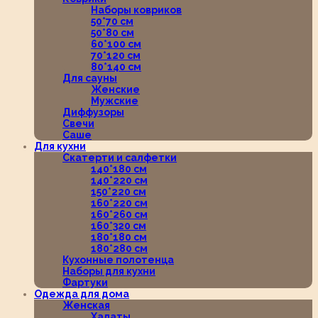
Наборы ковриков
50*70 см
50*80 см
60*100 см
70*120 см
80*140 см
Для сауны
Женские
Мужские
Диффузоры
Свечи
Саше
Для кухни
Скатерти и салфетки
140*180 см
140*220 см
150*220 см
160*220 см
160*260 см
160*320 см
180*180 см
180*280 см
Кухонные полотенца
Наборы для кухни
Фартуки
Одежда для дома
Женская
Халаты