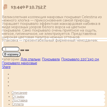
13,440
10,752
Р
Р
Великолепная коллекция махровых покрывал Celestina из
нежного хлопка — прикосновения самой природы.
Украшает покрывало эффектная жаккардовая набивка в
виде морозных узоров белого ворса на цветном
покрывале. Само покрывало очень приятное на ощупь,
мягкое, гигиеничное, не электризуется. Представлена
широкая цветовая палитра нежных оттенков.
Упаковка — презентабельный фирменный чемоданчик.
В корзину
Категории:
Для спальни
,
Покрывала
,
Покрывало 220*240 см
,
Покрывало махровые
Share
Описание
Отзывы
Доставка
Оплата