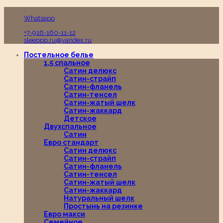
Пн-Вс с 10:00 до 19:00
Whatsapp
+7-916-160-11-12
sleeppp.ru@yandex.ru
Постельное белье
1,5 спальное
Сатин делюкс
Сатин-страйп
Сатин-фланель
Сатин-тенсел
Сатин-жатый шелк
Сатин-жаккард
Детское
Двухспальное
Сатин
Евро стандарт
Сатин делюкс
Сатин-страйп
Сатин-фланель
Сатин-тенсел
Сатин-жатый шелк
Сатин-жаккард
Натуральный шелк
Простынь на резинке
Евро макси
Семейное