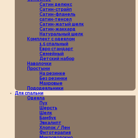
Сатин делюкс
Сатин-страйп
Сатин-фланель
сатин-тенсел
Сатин-жатый шелк
Сатин-жаккард
Натуральный шелк
Комплект с одеялом
1,5 спальный
Евро стандарт
Семейный
Детский набор
Наволочки
Простыни
На резинке
Без резинки
Махровые
Пододеяльники
Для спальни
Одеяла
Пух
Шерсть
Шелк
Бамбук
Эвкалипт
Хлопок / Лен
Фитотерапия
Микроволокно