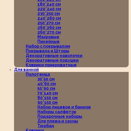
180*240 см
220*240 см
230*250 см
240*260 см
250*270 см
260*260 см
260*270 см
Махровые
Пикейные
Набор с покрывалом
Покрывала и Шторы
Декоративные наволочки
Декоративные подушки
Коврики прикроватные
Для ванной
Полотенца
30*50 см
40*60 см
50*90 см
70*140 см
80*150 см
90*150 см
Набор лицевое и банное
Наборы салфеток
Подарочные наборы
Для пляжа и сауны
Тюрбан
Коврики