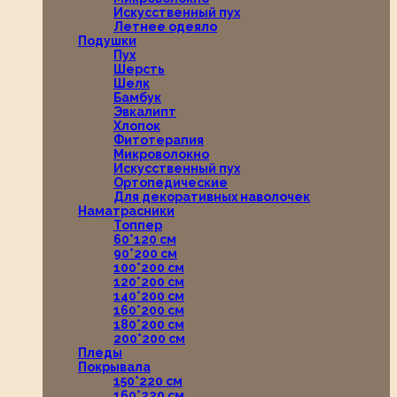
Искусственный пух
Летнее одеяло
Подушки
Пух
Шерсть
Шелк
Бамбук
Эвкалипт
Хлопок
Фитотерапия
Микроволокно
Искусственный пух
Ортопедические
Для декоративных наволочек
Наматрасники
Топпер
60*120 см
90*200 см
100*200 см
120*200 см
140*200 см
160*200 см
180*200 см
200*200 см
Пледы
Покрывала
150*220 см
160*220 см