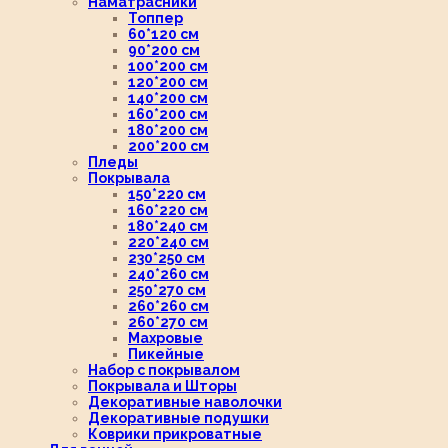
Наматрасники
Топпер
60*120 см
90*200 см
100*200 см
120*200 см
140*200 см
160*200 см
180*200 см
200*200 см
Пледы
Покрывала
150*220 см
160*220 см
180*240 см
220*240 см
230*250 см
240*260 см
250*270 см
260*260 см
260*270 см
Махровые
Пикейные
Набор с покрывалом
Покрывала и Шторы
Декоративные наволочки
Декоративные подушки
Коврики прикроватные