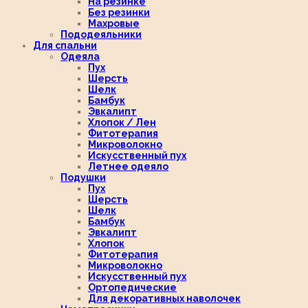
На резинке
Без резинки
Махровые
Пододеяльники
Для спальни
Одеяла
Пух
Шерсть
Шелк
Бамбук
Эвкалипт
Хлопок / Лен
Фитотерапия
Микроволокно
Искусственный пух
Летнее одеяло
Подушки
Пух
Шерсть
Шелк
Бамбук
Эвкалипт
Хлопок
Фитотерапия
Микроволокно
Искусственный пух
Ортопедические
Для декоративных наволочек