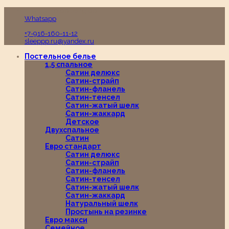
Пн-Вс с 10:00 до 19:00
Whatsapp
+7-916-160-11-12
sleeppp.ru@yandex.ru
Постельное белье
1,5 спальное
Сатин делюкс
Сатин-страйп
Сатин-фланель
Сатин-тенсел
Сатин-жатый шелк
Сатин-жаккард
Детское
Двухспальное
Сатин
Евро стандарт
Сатин делюкс
Сатин-страйп
Сатин-фланель
Сатин-тенсел
Сатин-жатый шелк
Сатин-жаккард
Натуральный шелк
Простынь на резинке
Евро макси
Семейное