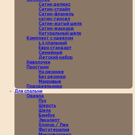
Сатин делюкс
Сатин-страйп
Сатин-фланель
сатин-тенсел
Сатин-жатый шелк
Сатин-жаккард
Натуральный шелк
Комплект с одеялом
1,5 спальный
Евро стандарт
Семейный
Детский набор
Наволочки
Простыни
На резинке
Без резинки
Махровые
Пододеяльники
Для спальни
Одеяла
Пух
Шерсть
Шелк
Бамбук
Эвкалипт
Хлопок / Лен
Фитотерапия
Микроволокно