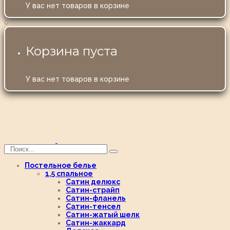
У вас нет товаров в корзине
0
Корзина пуста
У вас нет товаров в корзине
Постельное белье
1,5 спальное
Сатин делюкс
Сатин-страйп
Сатин-фланель
Сатин-тенсел
Сатин-жатый шелк
Сатин-жаккард