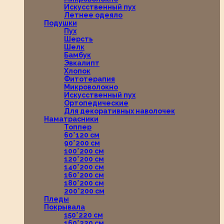
Искусственный пух
Летнее одеяло
Подушки
Пух
Шерсть
Шелк
Бамбук
Эвкалипт
Хлопок
Фитотерапия
Микроволокно
Искусственный пух
Ортопедические
Для декоративных наволочек
Наматрасники
Топпер
60*120 см
90*200 см
100*200 см
120*200 см
140*200 см
160*200 см
180*200 см
200*200 см
Пледы
Покрывала
150*220 см
160*220 см