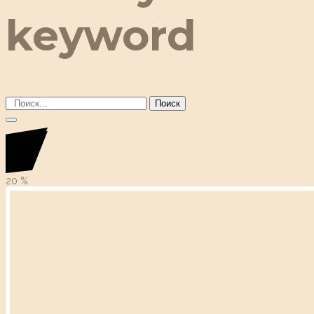
keyword
Поиск
20
%