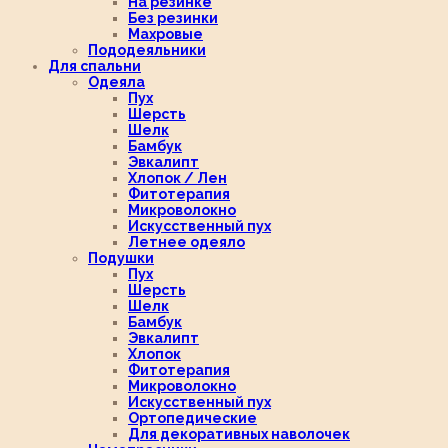
На резинке
Без резинки
Махровые
Пододеяльники
Для спальни
Одеяла
Пух
Шерсть
Шелк
Бамбук
Эвкалипт
Хлопок / Лен
Фитотерапия
Микроволокно
Искусственный пух
Летнее одеяло
Подушки
Пух
Шерсть
Шелк
Бамбук
Эвкалипт
Хлопок
Фитотерапия
Микроволокно
Искусственный пух
Ортопедические
Для декоративных наволочек