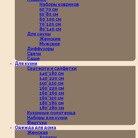
Наборы ковриков
50*70 см
50*80 см
60*100 см
70*120 см
80*140 см
Для сауны
Женские
Мужские
Диффузоры
Свечи
Саше
Для кухни
Скатерти и салфетки
140*180 см
140*220 см
150*220 см
160*220 см
160*260 см
160*320 см
180*180 см
180*280 см
Кухонные полотенца
Наборы для кухни
Фартуки
Одежда для дома
Женская
Халаты