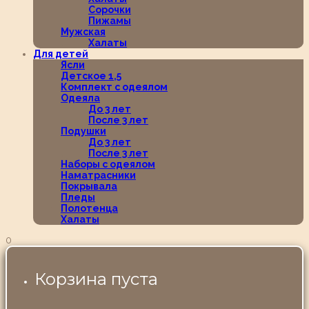
Сорочки
Пижамы
Мужская
Халаты
Для детей
Ясли
Детское 1,5
Комплект с одеялом
Одеяла
До 3 лет
После 3 лет
Подушки
До 3 лет
После 3 лет
Наборы с одеялом
Наматрасники
Покрывала
Пледы
Полотенца
Халаты
0
Корзина пуста