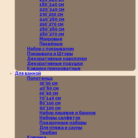
180*240 см
220*240 см
230*250 см
240*260 см
250*270 см
260*260 см
260*270 см
Махровые
Пикейные
Набор с покрывалом
Покрывала и Шторы
Декоративные наволочки
Декоративные подушки
Коврики прикроватные
Для ванной
Полотенца
30*50 см
40*60 см
50*90 см
70*140 см
80*150 см
90*150 см
Набор лицевое и банное
Наборы салфеток
Подарочные наборы
Для пляжа и сауны
Тюрбан
Коврики