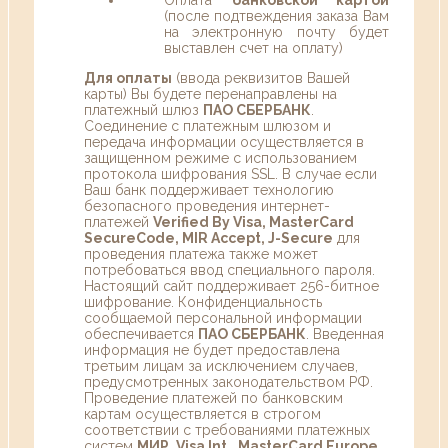
(после подтвеждения заказа Вам
на электронную почту будет
выставлен счет на оплату)
Для оплаты
(ввода реквизитов Вашей
карты) Вы будете перенаправлены на
платежный шлюз
ПАО СБЕРБАНК
.
Соединение с платежным шлюзом и
передача информации осуществляется в
защищенном режиме с использованием
протокола шифрования SSL. В случае если
Ваш банк поддерживает технологию
безопасного проведения интернет-
платежей
Verified By Visa, MasterCard
SecureCode, MIR Accept, J-Secure
для
проведения платежа также может
потребоваться ввод специального пароля.
Настоящий сайт поддерживает 256-битное
шифрование. Конфиденциальность
сообщаемой персональной информации
обеспечивается
ПАО СБЕРБАНК
. Введенная
информация не будет предоставлена
третьим лицам за исключением случаев,
предусмотренных законодательством РФ.
Проведение платежей по банковским
картам осуществляется в строгом
соответствии с требованиями платежных
систем
МИР, Visa Int., MasterCard Europe