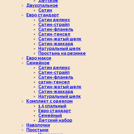
Детское
Двухспальное
Сатин
Евро стандарт
Сатин делюкс
Сатин-страйп
Сатин-фланель
Сатин-тенсел
Сатин-жатый шелк
Сатин-жаккард
Натуральный шелк
Простынь на резинке
Евро макси
Семейное
Сатин делюкс
Сатин-страйп
Сатин-фланель
сатин-тенсел
Сатин-жатый шелк
Сатин-жаккард
Натуральный шелк
Комплект с одеялом
1,5 спальный
Евро стандарт
Семейный
Детский набор
Наволочки
Простыни