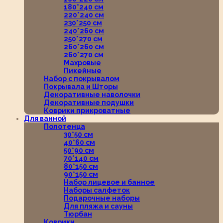
180*240 см
220*240 см
230*250 см
240*260 см
250*270 см
260*260 см
260*270 см
Махровые
Пикейные
Набор с покрывалом
Покрывала и Шторы
Декоративные наволочки
Декоративные подушки
Коврики прикроватные
Для ванной
Полотенца
30*50 см
40*60 см
50*90 см
70*140 см
80*150 см
90*150 см
Набор лицевое и банное
Наборы салфеток
Подарочные наборы
Для пляжа и сауны
Тюрбан
Коврики