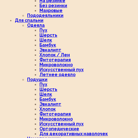
На резинке
Без резинки
Махровые
Пододеяльники
Для спальни
Одеяла
Пух
Шерсть
Шелк
Бамбук
Эвкалипт
Хлопок / Лен
Фитотерапия
Микроволокно
Искусственный пух
Летнее одеяло
Подушки
Пух
Шерсть
Шелк
Бамбук
Эвкалипт
Хлопок
Фитотерапия
Микроволокно
Искусственный пух
Ортопедические
Для декоративных наволочек