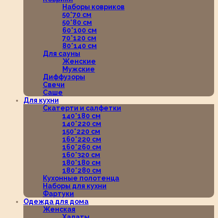
Наборы ковриков
50*70 см
50*80 см
60*100 см
70*120 см
80*140 см
Для сауны
Женские
Мужские
Диффузоры
Свечи
Саше
Для кухни
Скатерти и салфетки
140*180 см
140*220 см
150*220 см
160*220 см
160*260 см
160*320 см
180*180 см
180*280 см
Кухонные полотенца
Наборы для кухни
Фартуки
Одежда для дома
Женская
Халаты