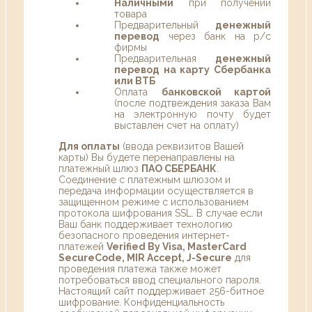
Наличными
при получении
товара
Предварительный
денежный
перевод
через банк на р/с
фирмы
Предварительная
денежный
перевод на карту Сбербанка
или ВТБ
Оплата
банковской картой
(после подтвеждения заказа Вам
на электронную почту будет
выставлен счет на оплату)
Для оплаты
(ввода реквизитов Вашей
карты) Вы будете перенаправлены на
платежный шлюз
ПАО СБЕРБАНК
.
Соединение с платежным шлюзом и
передача информации осуществляется в
защищенном режиме с использованием
протокола шифрования SSL. В случае если
Ваш банк поддерживает технологию
безопасного проведения интернет-
платежей
Verified By Visa, MasterCard
SecureCode, MIR Accept, J-Secure
для
проведения платежа также может
потребоваться ввод специального пароля.
Настоящий сайт поддерживает 256-битное
шифрование. Конфиденциальность