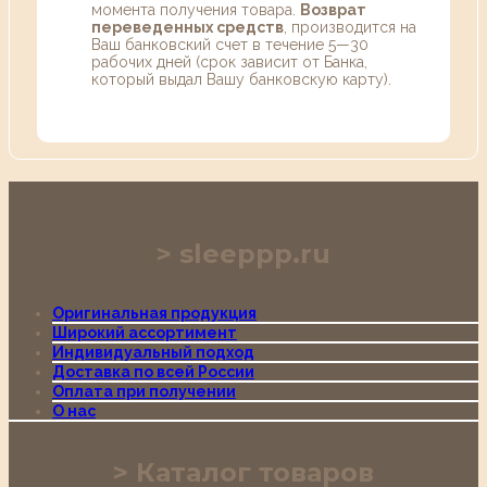
момента получения товара.
Возврат
переведенных средств
, производится на
Ваш банковский счет в течение 5—30
рабочих дней (срок зависит от Банка,
который выдал Вашу банковскую карту).
sleeppp.ru
Оригинальная продукция
Широкий ассортимент
Индивидуальный подход
Доставка по всей России
Оплата при получении
О нас
Каталог товаров