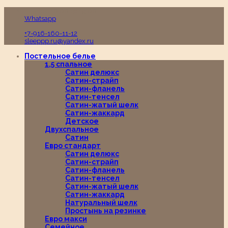
Пн-Вс с 10:00 до 19:00
Whatsapp
+7-916-160-11-12
sleeppp.ru@yandex.ru
Постельное белье
1,5 спальное
Сатин делюкс
Сатин-страйп
Сатин-фланель
Сатин-тенсел
Сатин-жатый шелк
Сатин-жаккард
Детское
Двухспальное
Сатин
Евро стандарт
Сатин делюкс
Сатин-страйп
Сатин-фланель
Сатин-тенсел
Сатин-жатый шелк
Сатин-жаккард
Натуральный шелк
Простынь на резинке
Евро макси
Семейное