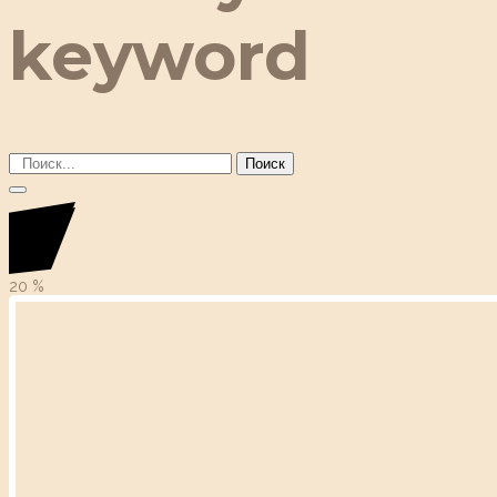
keyword
Поиск
20
%