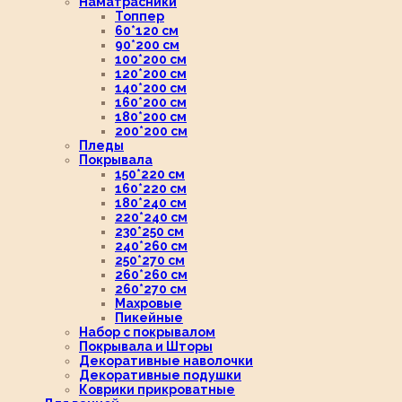
Наматрасники
Топпер
60*120 см
90*200 см
100*200 см
120*200 см
140*200 см
160*200 см
180*200 см
200*200 см
Пледы
Покрывала
150*220 см
160*220 см
180*240 см
220*240 см
230*250 см
240*260 см
250*270 см
260*260 см
260*270 см
Махровые
Пикейные
Набор с покрывалом
Покрывала и Шторы
Декоративные наволочки
Декоративные подушки
Коврики прикроватные