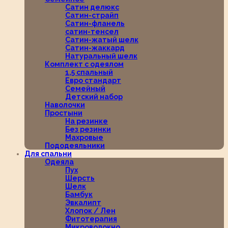
Сатин делюкс
Сатин-страйп
Сатин-фланель
сатин-тенсел
Сатин-жатый шелк
Сатин-жаккард
Натуральный шелк
Комплект с одеялом
1,5 спальный
Евро стандарт
Семейный
Детский набор
Наволочки
Простыни
На резинке
Без резинки
Махровые
Пододеяльники
Для спальни
Одеяла
Пух
Шерсть
Шелк
Бамбук
Эвкалипт
Хлопок / Лен
Фитотерапия
Микроволокно