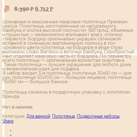
8,390
6,712
Р
Р
Шикарные и изысканные махровые полотенца Премиум
класса. Полотенца, изготовленные из натурального
бамбука и хлопка высокой плотности- 550 гр/м2, объемные
и пушистые — великолепно впитывают влагу, отлично
стираются. Бордюр оригинально украшен сатиновой
вставкой в тоненькую вертикальную полоску в тон
основного цвета полотенца, на бордюре в виде страз
выложено слово Bamboo и веточки бамбука. Серебристый
кант отделяет махровую часть от бордюра. По периметру
всего полотенца — оригинальная волнистая окантовка.
Такие полотенца — лучшее украшение для любого дома
и великолепная идея для подарка.
В набор входит 3-и полотенца: полотенце 30х50 см — для
рук, полотенце 50х100 см — большое лицевое, полотенце
75х150 см — большое банное.
Полотенца сложены в подарочную упаковку с логотипом
бренда.
Нет в наличии
Категории:
Для ванной
,
Полотенца
,
Подарочные наборы
Share