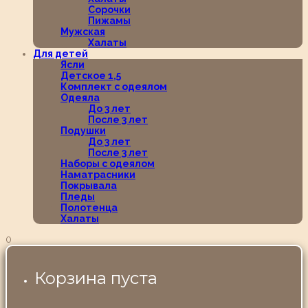
Сорочки
Пижамы
Мужская
Халаты
Для детей
Ясли
Детское 1,5
Комплект с одеялом
Одеяла
До 3 лет
После 3 лет
Подушки
До 3 лет
После 3 лет
Наборы с одеялом
Наматрасники
Покрывала
Пледы
Полотенца
Халаты
0
Корзина пуста