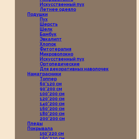
Искусственный пух
Летнее одеяло
Подушки
Пух
Шерсть
Шелк
Бамбук
Эвкалипт
Хлопок
Фитотерапия
Микроволокно
Искусственный пух
Ортопедические
Для декоративных наволочек
Наматрасники
Топпер
60*120 см
90*200 см
100*200 см
120*200 см
140*200 см
160*200 см
180*200 см
200*200 см
Пледы
Покрывала
150*220 см
160*220 см