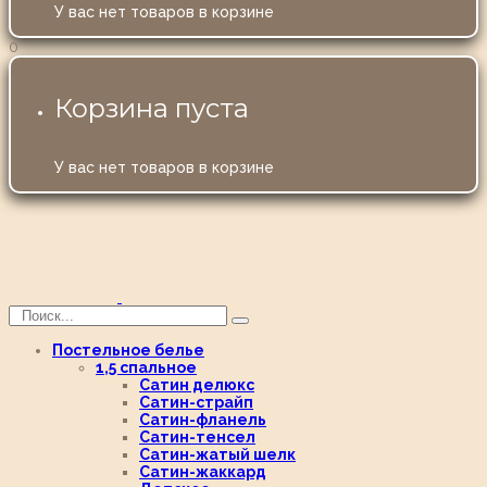
У вас нет товаров в корзине
0
Корзина пуста
У вас нет товаров в корзине
Постельное белье
1,5 спальное
Сатин делюкс
Сатин-страйп
Сатин-фланель
Сатин-тенсел
Сатин-жатый шелк
Сатин-жаккард