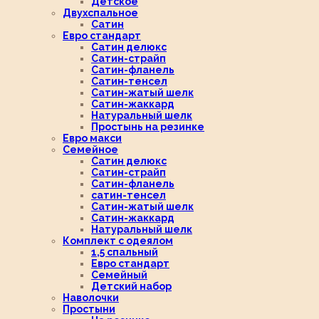
Детское
Двухспальное
Сатин
Евро стандарт
Сатин делюкс
Сатин-страйп
Сатин-фланель
Сатин-тенсел
Сатин-жатый шелк
Сатин-жаккард
Натуральный шелк
Простынь на резинке
Евро макси
Семейное
Сатин делюкс
Сатин-страйп
Сатин-фланель
сатин-тенсел
Сатин-жатый шелк
Сатин-жаккард
Натуральный шелк
Комплект с одеялом
1,5 спальный
Евро стандарт
Семейный
Детский набор
Наволочки
Простыни