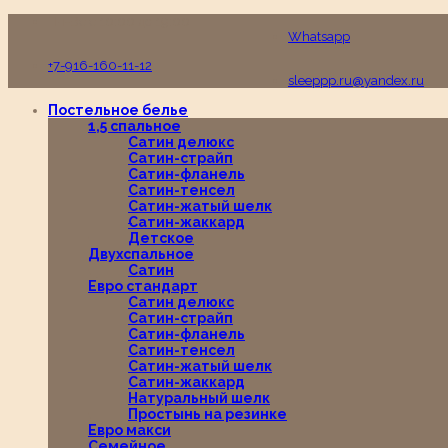
Пн-Вс с 10:00 до 19:00
Whatsapp
+7-916-160-11-12
sleeppp.ru@yandex.ru
Постельное белье
1,5 спальное
Сатин делюкс
Сатин-страйп
Сатин-фланель
Сатин-тенсел
Сатин-жатый шелк
Сатин-жаккард
Детское
Двухспальное
Сатин
Евро стандарт
Сатин делюкс
Сатин-страйп
Сатин-фланель
Сатин-тенсел
Сатин-жатый шелк
Сатин-жаккард
Натуральный шелк
Простынь на резинке
Евро макси
Семейное