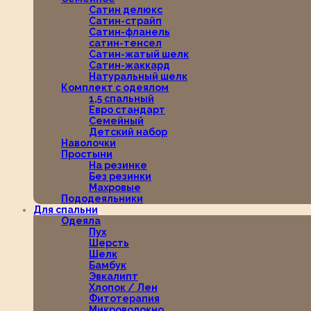
Сатин делюкс
Сатин-страйп
Сатин-фланель
сатин-тенсел
Сатин-жатый шелк
Сатин-жаккард
Натуральный шелк
Комплект с одеялом
1,5 спальный
Евро стандарт
Семейный
Детский набор
Наволочки
Простыни
На резинке
Без резинки
Махровые
Пододеяльники
Для спальни
Одеяла
Пух
Шерсть
Шелк
Бамбук
Эвкалипт
Хлопок / Лен
Фитотерапия
Микроволокно