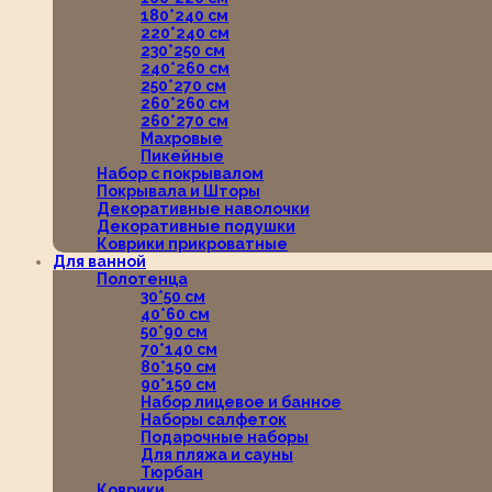
180*240 см
220*240 см
230*250 см
240*260 см
250*270 см
260*260 см
260*270 см
Махровые
Пикейные
Набор с покрывалом
Покрывала и Шторы
Декоративные наволочки
Декоративные подушки
Коврики прикроватные
Для ванной
Полотенца
30*50 см
40*60 см
50*90 см
70*140 см
80*150 см
90*150 см
Набор лицевое и банное
Наборы салфеток
Подарочные наборы
Для пляжа и сауны
Тюрбан
Коврики