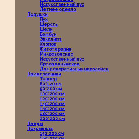
Искусственный пух
Летнее одеяло
Подушки
Пух
Шерсть
Шелк
Бамбук
Эвкалипт
Хлопок
Фитотерапия
Микроволокно
Искусственный пух
Ортопедические
Для декоративных наволочек
Наматрасники
Топпер
60*120 см
90*200 см
100*200 см
120*200 см
140*200 см
160*200 см
180*200 см
200*200 см
Пледы
Покрывала
150*220 см
160*220 см