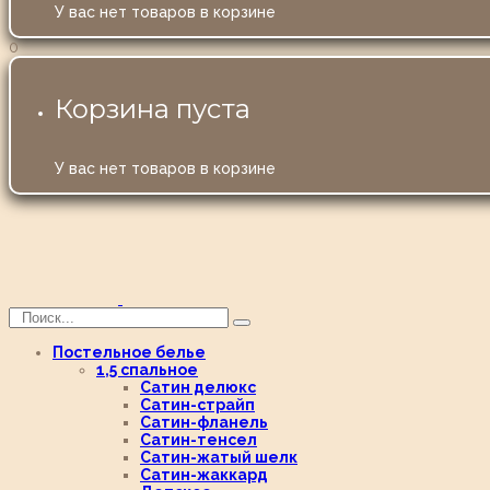
У вас нет товаров в корзине
0
Корзина пуста
У вас нет товаров в корзине
Постельное белье
1,5 спальное
Сатин делюкс
Сатин-страйп
Сатин-фланель
Сатин-тенсел
Сатин-жатый шелк
Сатин-жаккард