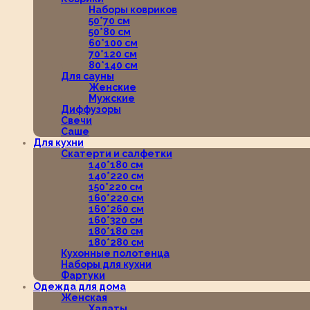
Наборы ковриков
50*70 см
50*80 см
60*100 см
70*120 см
80*140 см
Для сауны
Женские
Мужские
Диффузоры
Свечи
Саше
Для кухни
Скатерти и салфетки
140*180 см
140*220 см
150*220 см
160*220 см
160*260 см
160*320 см
180*180 см
180*280 см
Кухонные полотенца
Наборы для кухни
Фартуки
Одежда для дома
Женская
Халаты