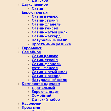
Детское
Двухспальное
Сатин
Евро стандарт
Сатин делюкс
Сатин-страйп
Сатин-фланель
Сатин-тенсел
Сатин-жатый шелк
Сатин-жаккард
Натуральный шелк
Простынь на резинке
Евро макси
Семейное
Сатин делюкс
Сатин-страйп
Сатин-фланель
сатин-тенсел
Сатин-жатый шелк
Сатин-жаккард
Натуральный шелк
Комплект с одеялом
1,5 спальный
Евро стандарт
Семейный
Детский набор
Наволочки
Простыни