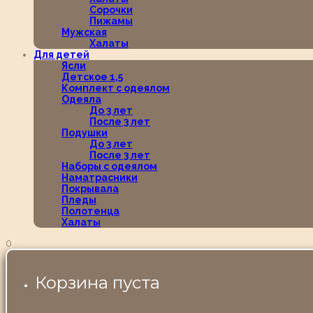
Сорочки
Пижамы
Мужская
Халаты
Для детей
Ясли
Детское 1,5
Комплект с одеялом
Одеяла
До 3 лет
После 3 лет
Подушки
До 3 лет
После 3 лет
Наборы с одеялом
Наматрасники
Покрывала
Пледы
Полотенца
Халаты
0
Корзина пуста