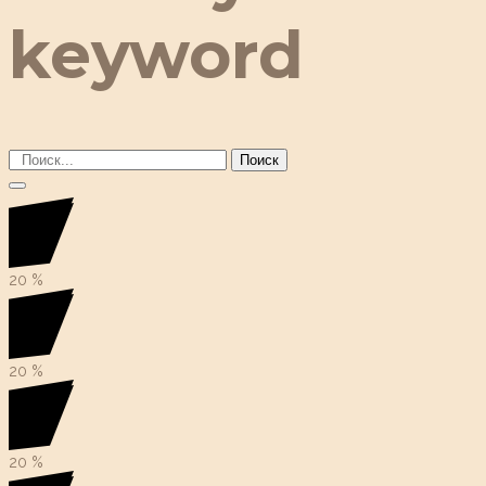
keyword
Поиск
20
%
20
%
20
%