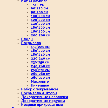
Наматрасники
Топпер
60*120 см
90*200 см
100*200 см
120*200 см
140*200 см
160*200 см
180*200 см
200*200 см
Пледы
Покрывала
150*220 см
160*220 см
180*240 см
220*240 см
230*250 см
240*260 см
250*270 см
260*260 см
260*270 см
Махровые
Пикейные
Набор с покрывалом
Покрывала и Шторы
Декоративные наволочки
Декоративные подушки
Коврики прикроватные