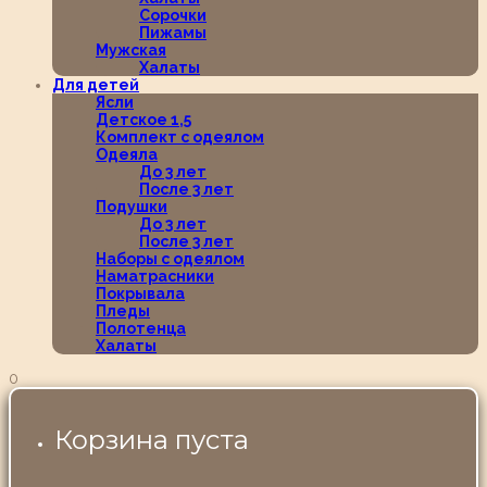
Сорочки
Пижамы
Мужская
Халаты
Для детей
Ясли
Детское 1,5
Комплект с одеялом
Одеяла
До 3 лет
После 3 лет
Подушки
До 3 лет
После 3 лет
Наборы с одеялом
Наматрасники
Покрывала
Пледы
Полотенца
Халаты
0
Корзина пуста