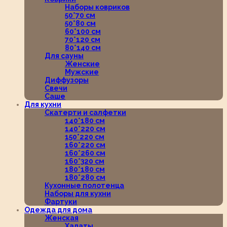
Наборы ковриков
50*70 см
50*80 см
60*100 см
70*120 см
80*140 см
Для сауны
Женские
Мужские
Диффузоры
Свечи
Саше
Для кухни
Скатерти и салфетки
140*180 см
140*220 см
150*220 см
160*220 см
160*260 см
160*320 см
180*180 см
180*280 см
Кухонные полотенца
Наборы для кухни
Фартуки
Одежда для дома
Женская
Халаты