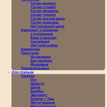
Сатин делюкс
Сатин-страйп
Сатин-фланель
сатин-тенсел
Сатин-жатый шелк
Сатин-жаккард
Натуральный шелк
Комплект с одеялом
1,5 спальный
Евро стандарт
Семейный
Детский набор
Наволочки
Простыни
На резинке
Без резинки
Махровые
Пододеяльники
Для спальни
Одеяла
Пух
Шерсть
Шелк
Бамбук
Эвкалипт
Хлопок / Лен
Фитотерапия
Микроволокно