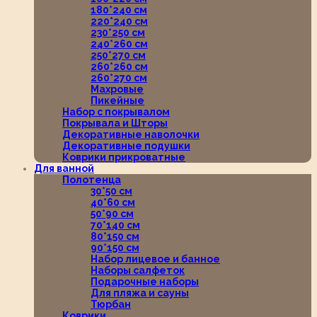
180*240 см
220*240 см
230*250 см
240*260 см
250*270 см
260*260 см
260*270 см
Махровые
Пикейные
Набор с покрывалом
Покрывала и Шторы
Декоративные наволочки
Декоративные подушки
Коврики прикроватные
Для ванной
Полотенца
30*50 см
40*60 см
50*90 см
70*140 см
80*150 см
90*150 см
Набор лицевое и банное
Наборы салфеток
Подарочные наборы
Для пляжа и сауны
Тюрбан
Коврики