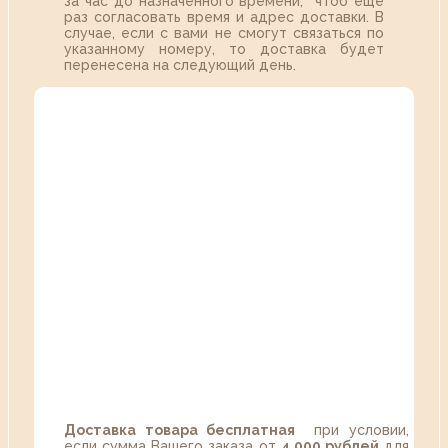
за час до назначенного времени, чтоб еще
раз согласовать время и адрес доставки. В
случае, если с вами не смогут связаться по
указанному номеру, то доставка будет
перенесена на следующий день.
Доставка товара бесплатная
при условии,
если сумма Вашего заказа от
4 000 рублей
для