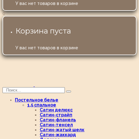
У вас нет товаров в корзине
0
Корзина пуста
У вас нет товаров в корзине
Постельное белье
1,5 спальное
Сатин делюкс
Сатин-страйп
Сатин-фланель
Сатин-тенсел
Сатин-жатый шелк
Сатин-жаккард