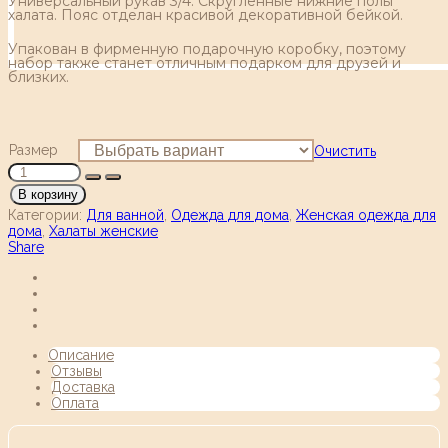
Универсальный рукав 3/4. Скругленные нижние полы
халата. Пояс отделан красивой декоративной бейкой.
Упакован в фирменную подарочную коробку, поэтому
набор также станет отличным подарком для друзей и
близких.
Размер
Очистить
В корзину
Категории:
Для ванной
,
Одежда для дома
,
Женская одежда для
дома
,
Халаты женские
Share
Описание
Отзывы
Доставка
Оплата