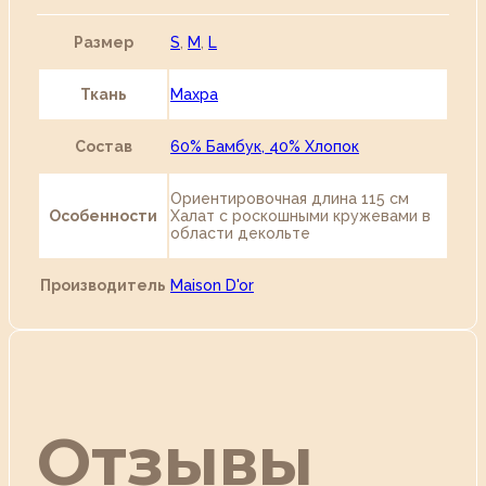
Размер
S
,
M
,
L
Ткань
Махра
Состав
60% Бамбук, 40% Хлопок
Ориентировочная длина 115 см
Особенности
Халат с роскошными кружевами в
области декольте
Производитель
Maison D'or
Отзывы