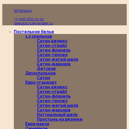
Пн-Вс с 10:00 до 19:00
Whatsapp
+7-916-160-11-12
sleeppp.ru@yandex.ru
Постельное белье
1,5 спальное
Сатин делюкс
Сатин-страйп
Сатин-фланель
Сатин-тенсел
Сатин-жатый шелк
Сатин-жаккард
Детское
Двухспальное
Сатин
Евро стандарт
Сатин делюкс
Сатин-страйп
Сатин-фланель
Сатин-тенсел
Сатин-жатый шелк
Сатин-жаккард
Натуральный шелк
Простынь на резинке
Евро макси
Семейное