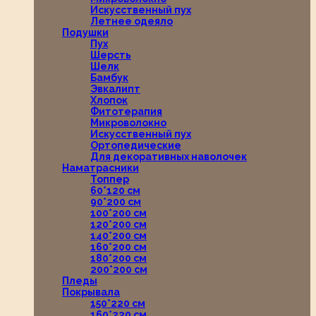
Искусственный пух
Летнее одеяло
Подушки
Пух
Шерсть
Шелк
Бамбук
Эвкалипт
Хлопок
Фитотерапия
Микроволокно
Искусственный пух
Ортопедические
Для декоративных наволочек
Наматрасники
Топпер
60*120 см
90*200 см
100*200 см
120*200 см
140*200 см
160*200 см
180*200 см
200*200 см
Пледы
Покрывала
150*220 см
160*220 см