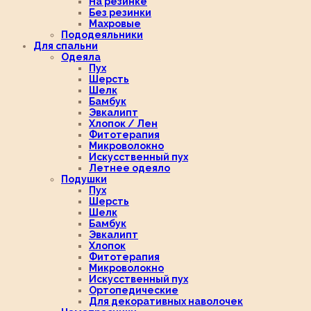
На резинке
Без резинки
Махровые
Пододеяльники
Для спальни
Одеяла
Пух
Шерсть
Шелк
Бамбук
Эвкалипт
Хлопок / Лен
Фитотерапия
Микроволокно
Искусственный пух
Летнее одеяло
Подушки
Пух
Шерсть
Шелк
Бамбук
Эвкалипт
Хлопок
Фитотерапия
Микроволокно
Искусственный пух
Ортопедические
Для декоративных наволочек