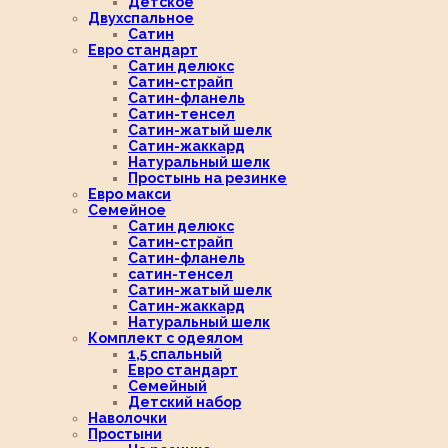
Детское
Двухспальное
Сатин
Евро стандарт
Сатин делюкс
Сатин-страйп
Сатин-фланель
Сатин-тенсел
Сатин-жатый шелк
Сатин-жаккард
Натуральный шелк
Простынь на резинке
Евро макси
Семейное
Сатин делюкс
Сатин-страйп
Сатин-фланель
сатин-тенсел
Сатин-жатый шелк
Сатин-жаккард
Натуральный шелк
Комплект с одеялом
1,5 спальный
Евро стандарт
Семейный
Детский набор
Наволочки
Простыни