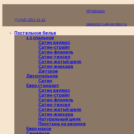
Пн-Вс с 10:00 до 19:00
Whatsapp
+7-916-160-11-12
sleeppp.ru@yandex.ru
Постельное белье
1,5 спальное
Сатин делюкс
Сатин-страйп
Сатин-фланель
Сатин-тенсел
Сатин-жатый шелк
Сатин-жаккард
Детское
Двухспальное
Сатин
Евро стандарт
Сатин делюкс
Сатин-страйп
Сатин-фланель
Сатин-тенсел
Сатин-жатый шелк
Сатин-жаккард
Натуральный шелк
Простынь на резинке
Евро макси
Семейное