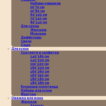
Наборы ковриков
50*70 см
50*80 см
60*100 см
70*120 см
80*140 см
Для сауны
Женские
Мужские
Диффузоры
Свечи
Саше
Для кухни
Скатерти и салфетки
140*180 см
140*220 см
150*220 см
160*220 см
160*260 см
160*320 см
180*180 см
180*280 см
Кухонные полотенца
Наборы для кухни
Фартуки
Одежда для дома
Женская
Халаты