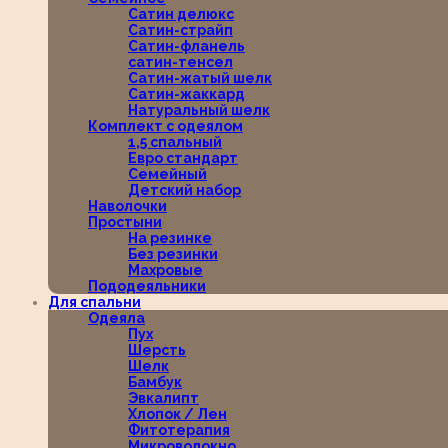
Сатин делюкс
Сатин-страйп
Сатин-фланель
сатин-тенсел
Сатин-жатый шелк
Сатин-жаккард
Натуральный шелк
Комплект с одеялом
1,5 спальный
Евро стандарт
Семейный
Детский набор
Наволочки
Простыни
На резинке
Без резинки
Махровые
Пододеяльники
Для спальни
Одеяла
Пух
Шерсть
Шелк
Бамбук
Эвкалипт
Хлопок / Лен
Фитотерапия
Микроволокно