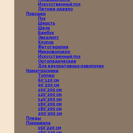
Искусственный пух
Летнее одеяло
Подушки
Пух
Шерсть
Шелк
Бамбук
Эвкалипт
Хлопок
Фитотерапия
Микроволокно
Искусственный пух
Ортопедические
Для декоративных наволочек
Наматрасники
Топпер
60*120 см
90*200 см
100*200 см
120*200 см
140*200 см
160*200 см
180*200 см
200*200 см
Пледы
Покрывала
150*220 см
160*220 см