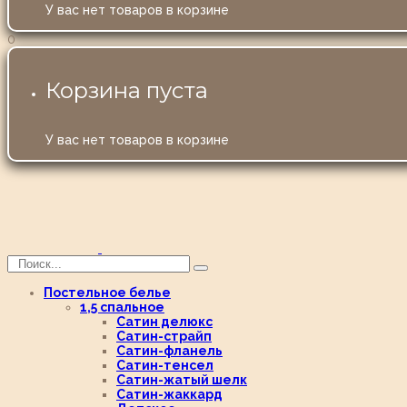
У вас нет товаров в корзине
0
Корзина пуста
У вас нет товаров в корзине
Постельное белье
1,5 спальное
Сатин делюкс
Сатин-страйп
Сатин-фланель
Сатин-тенсел
Сатин-жатый шелк
Сатин-жаккард