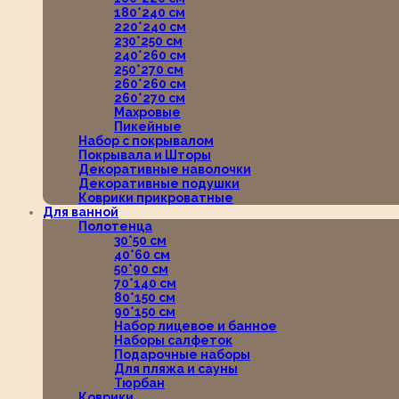
180*240 см
220*240 см
230*250 см
240*260 см
250*270 см
260*260 см
260*270 см
Махровые
Пикейные
Набор с покрывалом
Покрывала и Шторы
Декоративные наволочки
Декоративные подушки
Коврики прикроватные
Для ванной
Полотенца
30*50 см
40*60 см
50*90 см
70*140 см
80*150 см
90*150 см
Набор лицевое и банное
Наборы салфеток
Подарочные наборы
Для пляжа и сауны
Тюрбан
Коврики