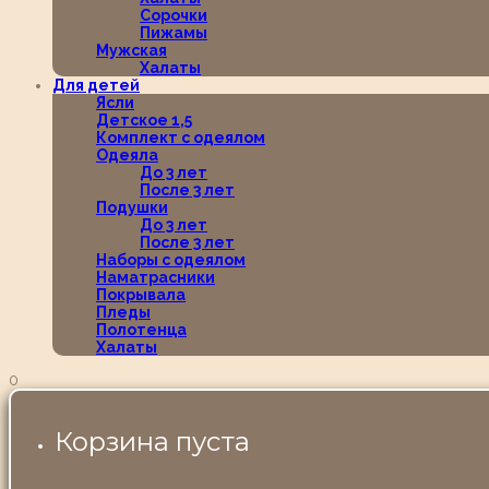
Сорочки
Пижамы
Мужская
Халаты
Для детей
Ясли
Детское 1,5
Комплект с одеялом
Одеяла
До 3 лет
После 3 лет
Подушки
До 3 лет
После 3 лет
Наборы с одеялом
Наматрасники
Покрывала
Пледы
Полотенца
Халаты
0
Корзина пуста