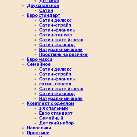
Детское
Двухспальное
Сатин
Евро стандарт
Сатин делюкс
Сатин-страйп
Сатин-фланель
Сатин-тенсел
Сатин-жатый шелк
Сатин-жаккард
Натуральный шелк
Простынь на резинке
Евро макси
Семейное
Сатин делюкс
Сатин-страйп
Сатин-фланель
сатин-тенсел
Сатин-жатый шелк
Сатин-жаккард
Натуральный шелк
Комплект с одеялом
1,5 спальный
Евро стандарт
Семейный
Детский набор
Наволочки
Простыни