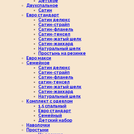
Детское
Двухспальное
Сатин
Евро стандарт
Сатин делюкс
Сатин-страйп
Сатин-фланель
Сатин-тенсел
Сатин-жатый шелк
Сатин-жаккард
Натуральный шелк
Простынь на резинке
Евро макси
Семейное
Сатин делюкс
Сатин-страйп
Сатин-фланель
сатин-тенсел
Сатин-жатый шелк
Сатин-жаккард
Натуральный шелк
Комплект с одеялом
1,5 спальный
Евро стандарт
Семейный
Детский набор
Наволочки
Простыни