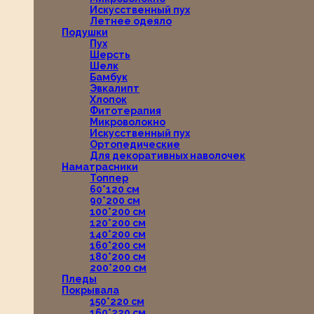
Искусственный пух
Летнее одеяло
Подушки
Пух
Шерсть
Шелк
Бамбук
Эвкалипт
Хлопок
Фитотерапия
Микроволокно
Искусственный пух
Ортопедические
Для декоративных наволочек
Наматрасники
Топпер
60*120 см
90*200 см
100*200 см
120*200 см
140*200 см
160*200 см
180*200 см
200*200 см
Пледы
Покрывала
150*220 см
160*220 см