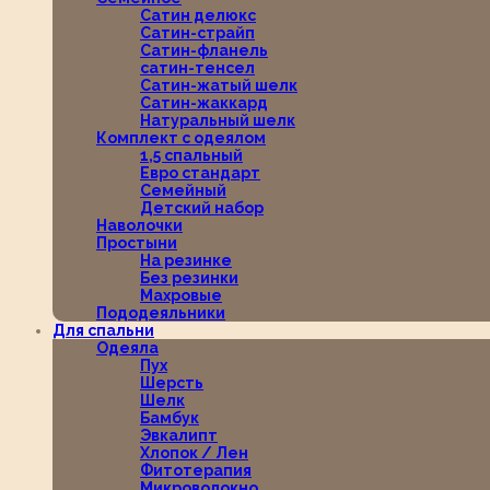
Сатин делюкс
Сатин-страйп
Сатин-фланель
сатин-тенсел
Сатин-жатый шелк
Сатин-жаккард
Натуральный шелк
Комплект с одеялом
1,5 спальный
Евро стандарт
Семейный
Детский набор
Наволочки
Простыни
На резинке
Без резинки
Махровые
Пододеяльники
Для спальни
Одеяла
Пух
Шерсть
Шелк
Бамбук
Эвкалипт
Хлопок / Лен
Фитотерапия
Микроволокно