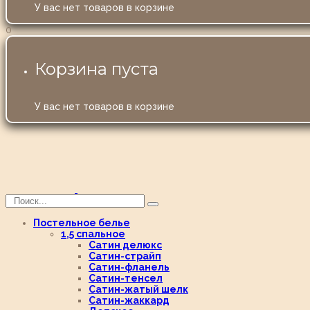
У вас нет товаров в корзине
0
Корзина пуста
У вас нет товаров в корзине
Постельное белье
1,5 спальное
Сатин делюкс
Сатин-страйп
Сатин-фланель
Сатин-тенсел
Сатин-жатый шелк
Сатин-жаккард