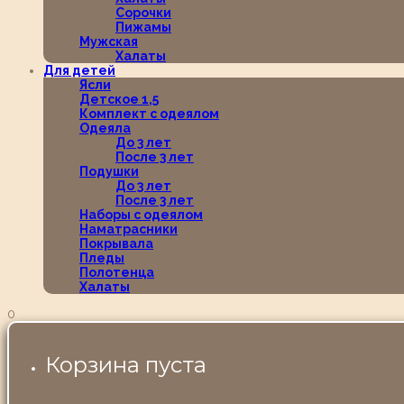
Сорочки
Пижамы
Мужская
Халаты
Для детей
Ясли
Детское 1,5
Комплект с одеялом
Одеяла
До 3 лет
После 3 лет
Подушки
До 3 лет
После 3 лет
Наборы с одеялом
Наматрасники
Покрывала
Пледы
Полотенца
Халаты
0
Корзина пуста