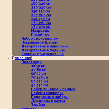
180*240 см
220*240 см
230*250 см
240*260 см
250*270 см
260*260 см
260*270 см
Махровые
Пикейные
Набор с покрывалом
Покрывала и Шторы
Декоративные наволочки
Декоративные подушки
Коврики прикроватные
Для ванной
Полотенца
30*50 см
40*60 см
50*90 см
70*140 см
80*150 см
90*150 см
Набор лицевое и банное
Наборы салфеток
Подарочные наборы
Для пляжа и сауны
Тюрбан
Коврики