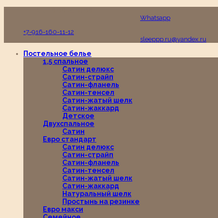
Пн-Вс с 10:00 до 19:00
Whatsapp
+7-916-160-11-12
sleeppp.ru@yandex.ru
Постельное белье
1,5 спальное
Сатин делюкс
Сатин-страйп
Сатин-фланель
Сатин-тенсел
Сатин-жатый шелк
Сатин-жаккард
Детское
Двухспальное
Сатин
Евро стандарт
Сатин делюкс
Сатин-страйп
Сатин-фланель
Сатин-тенсел
Сатин-жатый шелк
Сатин-жаккард
Натуральный шелк
Простынь на резинке
Евро макси
Семейное