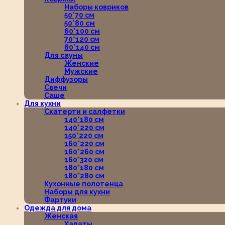
Наборы ковриков
50*70 см
50*80 см
60*100 см
70*120 см
80*140 см
Для сауны
Женские
Мужские
Диффузоры
Свечи
Саше
Для кухни
Скатерти и салфетки
140*180 см
140*220 см
150*220 см
160*220 см
160*260 см
160*320 см
180*180 см
180*280 см
Кухонные полотенца
Наборы для кухни
Фартуки
Одежда для дома
Женская
Халаты