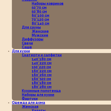
Наборы ковриков
50*70 см
50*80 см
60*100 см
70*120 см
80*140 см
Для сауны
Женские
Мужские
Диффузоры
Свечи
Саше
Для кухни
Скатерти и салфетки
140*180 см
140*220 см
150*220 см
160*220 см
160*260 см
160*320 см
180*180 см
180*280 см
Кухонные полотенца
Наборы для кухни
Фартуки
Одежда для дома
Женская
Халаты