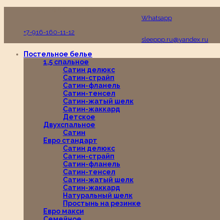
Пн-Вс с 10:00 до 19:00
Whatsapp
+7-916-160-11-12
sleeppp.ru@yandex.ru
Постельное белье
1,5 спальное
Сатин делюкс
Сатин-страйп
Сатин-фланель
Сатин-тенсел
Сатин-жатый шелк
Сатин-жаккард
Детское
Двухспальное
Сатин
Евро стандарт
Сатин делюкс
Сатин-страйп
Сатин-фланель
Сатин-тенсел
Сатин-жатый шелк
Сатин-жаккард
Натуральный шелк
Простынь на резинке
Евро макси
Семейное