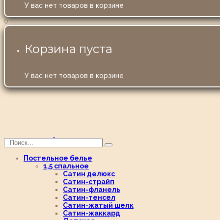
У вас нет товаров в корзине
0
Корзина пуста
У вас нет товаров в корзине
Постельное белье
1,5 спальное
Сатин делюкс
Сатин-страйп
Сатин-фланель
Сатин-тенсел
Сатин-жатый шелк
Сатин-жаккард