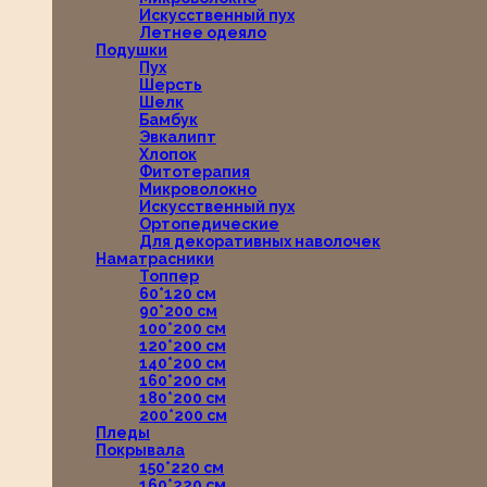
Искусственный пух
Летнее одеяло
Подушки
Пух
Шерсть
Шелк
Бамбук
Эвкалипт
Хлопок
Фитотерапия
Микроволокно
Искусственный пух
Ортопедические
Для декоративных наволочек
Наматрасники
Топпер
60*120 см
90*200 см
100*200 см
120*200 см
140*200 см
160*200 см
180*200 см
200*200 см
Пледы
Покрывала
150*220 см
160*220 см