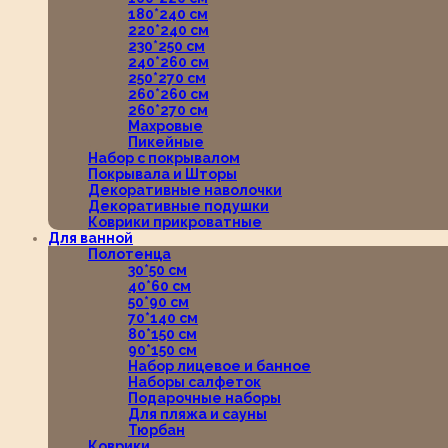
180*240 см
220*240 см
230*250 см
240*260 см
250*270 см
260*260 см
260*270 см
Махровые
Пикейные
Набор с покрывалом
Покрывала и Шторы
Декоративные наволочки
Декоративные подушки
Коврики прикроватные
Для ванной
Полотенца
30*50 см
40*60 см
50*90 см
70*140 см
80*150 см
90*150 см
Набор лицевое и банное
Наборы салфеток
Подарочные наборы
Для пляжа и сауны
Тюрбан
Коврики