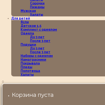
Сорочки
Пижамы
Мужская
Халаты
Для детей
Ясли
Детское 1,5
Комплект с одеялом
Одеяла
До 3 лет
После 3 лет
Подушки
До 3 лет
После 3 лет
Наборы с одеялом
Наматрасники
Покрывала
Пледы
Полотенца
Халаты
0
Корзина пуста