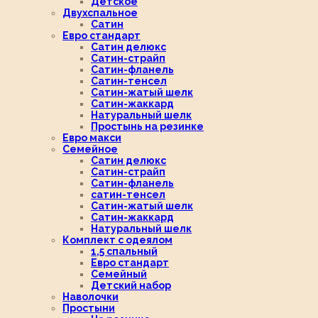
Детское
Двухспальное
Сатин
Евро стандарт
Сатин делюкс
Сатин-страйп
Сатин-фланель
Сатин-тенсел
Сатин-жатый шелк
Сатин-жаккард
Натуральный шелк
Простынь на резинке
Евро макси
Семейное
Сатин делюкс
Сатин-страйп
Сатин-фланель
сатин-тенсел
Сатин-жатый шелк
Сатин-жаккард
Натуральный шелк
Комплект с одеялом
1,5 спальный
Евро стандарт
Семейный
Детский набор
Наволочки
Простыни