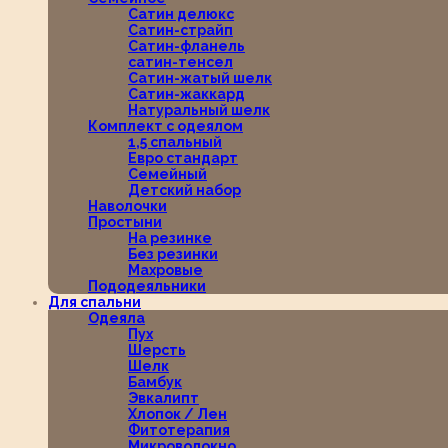
Сатин делюкс
Сатин-страйп
Сатин-фланель
сатин-тенсел
Сатин-жатый шелк
Сатин-жаккард
Натуральный шелк
Комплект с одеялом
1,5 спальный
Евро стандарт
Семейный
Детский набор
Наволочки
Простыни
На резинке
Без резинки
Махровые
Пододеяльники
Для спальни
Одеяла
Пух
Шерсть
Шелк
Бамбук
Эвкалипт
Хлопок / Лен
Фитотерапия
Микроволокно