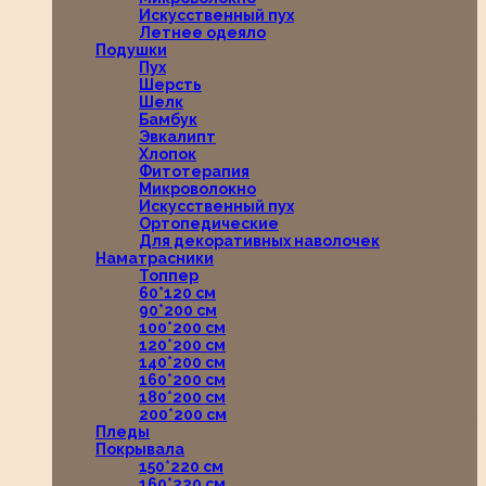
Искусственный пух
Летнее одеяло
Подушки
Пух
Шерсть
Шелк
Бамбук
Эвкалипт
Хлопок
Фитотерапия
Микроволокно
Искусственный пух
Ортопедические
Для декоративных наволочек
Наматрасники
Топпер
60*120 см
90*200 см
100*200 см
120*200 см
140*200 см
160*200 см
180*200 см
200*200 см
Пледы
Покрывала
150*220 см
160*220 см