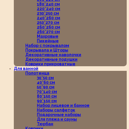
180*240 см
220*240 см
230*250 см
240*260 см
250*270 см
260*260 см
260*270 см
Махровые
Пикейные
Набор с покрывалом
Покрывала и Шторы
Декоративные наволочки
Декоративные подушки
Коврики прикроватные
Для ванной
Полотенца
30*50 см
40*60 см
50*90 см
70*140 см
80*150 см
90*150 см
Набор лицевое и банное
Наборы салфеток
Подарочные наборы
Для пляжа и сауны
Тюрбан
Коврики