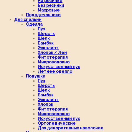
На резинке
Без резинки
Махровые
Пододеяльники
Для спальни
Одеяла
Пух
Шерсть
Шелк
Бамбук
Эвкалипт
Хлопок / Лен
Фитотерапия
Микроволокно
Искусственный пух
Летнее одеяло
Подушки
Пух
Шерсть
Шелк
Бамбук
Эвкалипт
Хлопок
Фитотерапия
Микроволокно
Искусственный пух
Ортопедические
Для декоративных наволочек