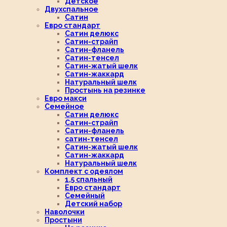
Детское
Двухспальное
Сатин
Евро стандарт
Сатин делюкс
Сатин-страйп
Сатин-фланель
Сатин-тенсел
Сатин-жатый шелк
Сатин-жаккард
Натуральный шелк
Простынь на резинке
Евро макси
Семейное
Сатин делюкс
Сатин-страйп
Сатин-фланель
сатин-тенсел
Сатин-жатый шелк
Сатин-жаккард
Натуральный шелк
Комплект с одеялом
1,5 спальный
Евро стандарт
Семейный
Детский набор
Наволочки
Простыни