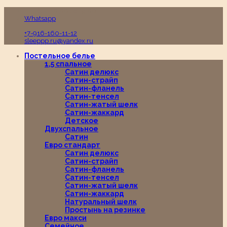
Пн-Вс с 10:00 до 19:00
Whatsapp
+7-916-160-11-12
sleeppp.ru@yandex.ru
Постельное белье
1,5 спальное
Сатин делюкс
Сатин-страйп
Сатин-фланель
Сатин-тенсел
Сатин-жатый шелк
Сатин-жаккард
Детское
Двухспальное
Сатин
Евро стандарт
Сатин делюкс
Сатин-страйп
Сатин-фланель
Сатин-тенсел
Сатин-жатый шелк
Сатин-жаккард
Натуральный шелк
Простынь на резинке
Евро макси
Семейное