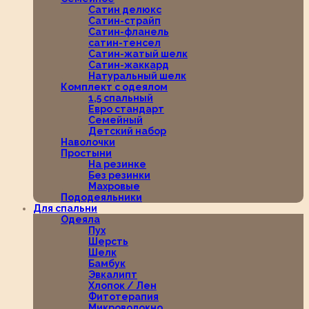
Сатин делюкс
Сатин-страйп
Сатин-фланель
сатин-тенсел
Сатин-жатый шелк
Сатин-жаккард
Натуральный шелк
Комплект с одеялом
1,5 спальный
Евро стандарт
Семейный
Детский набор
Наволочки
Простыни
На резинке
Без резинки
Махровые
Пододеяльники
Для спальни
Одеяла
Пух
Шерсть
Шелк
Бамбук
Эвкалипт
Хлопок / Лен
Фитотерапия
Микроволокно