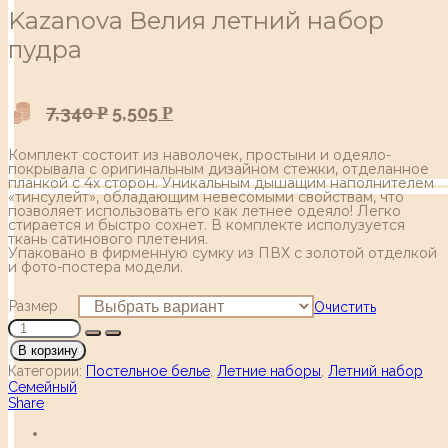
Kazanova Велия летний набор
пудра
7,340
5,505
Р
Р
Комплект состоит из наволочек, простыни и одеяло-
покрывала с оригинальным дизайном стежки, отделанное
планкой с 4х сторон. Уникальным дышащим наполнителем
«тинсулейт», обладающим невесомыми свойствам, что
позволяет использовать его как летнее одеяло! Легко
стирается и быстро сохнет. В комплекте исполузуется
ткань сатинового плетения.
Упаковано в фирменную сумку из ПВХ c золотой отделкой
и фото-постера модели.
Размер
Очистить
В корзину
Категории:
Постельное белье
,
Летние наборы
,
Летний набор
Семейный
Share