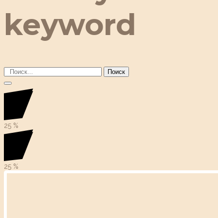
keyword
Поиск
25
%
25
%