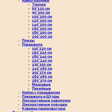
Наматрасники
Топпер
60*120 см
90*200 см
100*200 см
120*200 см
140*200 см
160*200 см
180*200 см
200*200 см
Пледы
Покрывала
150*220 см
160*220 см
180*240 см
220*240 см
230*250 см
240*260 см
250*270 см
260*260 см
260*270 см
Махровые
Пикейные
Набор с покрывалом
Покрывала и Шторы
Декоративные наволочки
Декоративные подушки
Коврики прикроватные