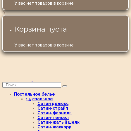
У вас нет товаров в корзине
0
Корзина пуста
У вас нет товаров в корзине
Постельное белье
1,5 спальное
Сатин делюкс
Сатин-страйп
Сатин-фланель
Сатин-тенсел
Сатин-жатый шелк
Сатин-жаккард