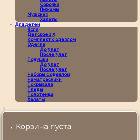
Сорочки
Пижамы
Мужская
Халаты
Для детей
Ясли
Детское 1,5
Комплект с одеялом
Одеяла
До 3 лет
После 3 лет
Подушки
До 3 лет
После 3 лет
Наборы с одеялом
Наматрасники
Покрывала
Пледы
Полотенца
Халаты
0
Корзина пуста