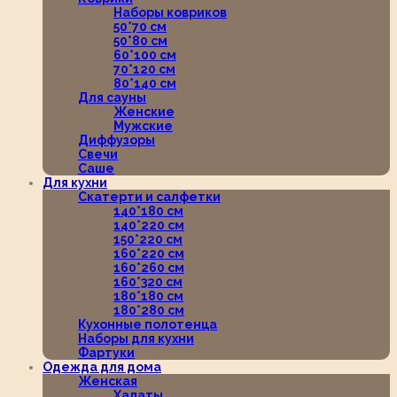
Наборы ковриков
50*70 см
50*80 см
60*100 см
70*120 см
80*140 см
Для сауны
Женские
Мужские
Диффузоры
Свечи
Саше
Для кухни
Скатерти и салфетки
140*180 см
140*220 см
150*220 см
160*220 см
160*260 см
160*320 см
180*180 см
180*280 см
Кухонные полотенца
Наборы для кухни
Фартуки
Одежда для дома
Женская
Халаты