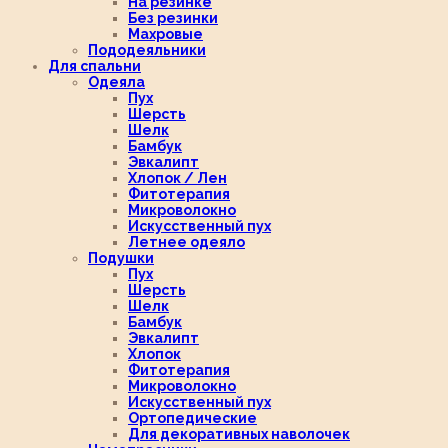
На резинке
Без резинки
Махровые
Пододеяльники
Для спальни
Одеяла
Пух
Шерсть
Шелк
Бамбук
Эвкалипт
Хлопок / Лен
Фитотерапия
Микроволокно
Искусственный пух
Летнее одеяло
Подушки
Пух
Шерсть
Шелк
Бамбук
Эвкалипт
Хлопок
Фитотерапия
Микроволокно
Искусственный пух
Ортопедические
Для декоративных наволочек