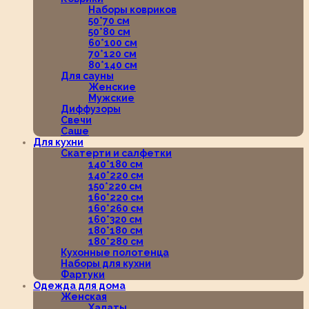
Наборы ковриков
50*70 см
50*80 см
60*100 см
70*120 см
80*140 см
Для сауны
Женские
Мужские
Диффузоры
Свечи
Саше
Для кухни
Скатерти и салфетки
140*180 см
140*220 см
150*220 см
160*220 см
160*260 см
160*320 см
180*180 см
180*280 см
Кухонные полотенца
Наборы для кухни
Фартуки
Одежда для дома
Женская
Халаты