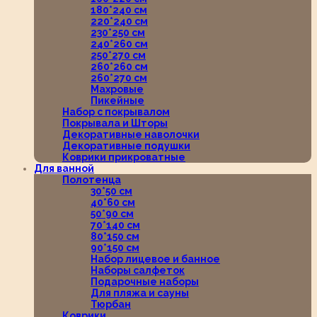
180*240 см
220*240 см
230*250 см
240*260 см
250*270 см
260*260 см
260*270 см
Махровые
Пикейные
Набор с покрывалом
Покрывала и Шторы
Декоративные наволочки
Декоративные подушки
Коврики прикроватные
Для ванной
Полотенца
30*50 см
40*60 см
50*90 см
70*140 см
80*150 см
90*150 см
Набор лицевое и банное
Наборы салфеток
Подарочные наборы
Для пляжа и сауны
Тюрбан
Коврики