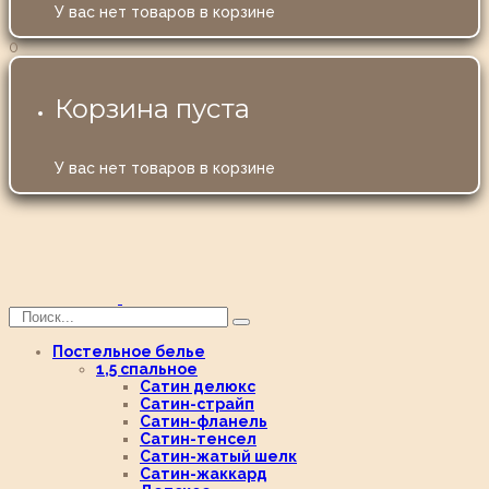
У вас нет товаров в корзине
0
Корзина пуста
У вас нет товаров в корзине
Постельное белье
1,5 спальное
Сатин делюкс
Сатин-страйп
Сатин-фланель
Сатин-тенсел
Сатин-жатый шелк
Сатин-жаккард