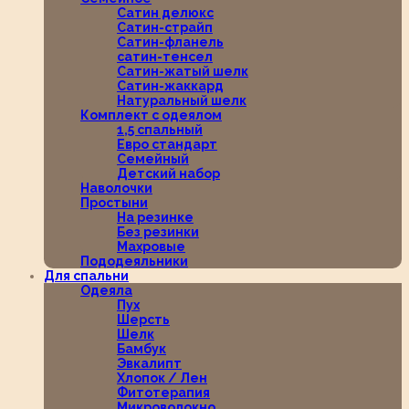
Сатин делюкс
Сатин-страйп
Сатин-фланель
сатин-тенсел
Сатин-жатый шелк
Сатин-жаккард
Натуральный шелк
Комплект с одеялом
1,5 спальный
Евро стандарт
Семейный
Детский набор
Наволочки
Простыни
На резинке
Без резинки
Махровые
Пододеяльники
Для спальни
Одеяла
Пух
Шерсть
Шелк
Бамбук
Эвкалипт
Хлопок / Лен
Фитотерапия
Микроволокно