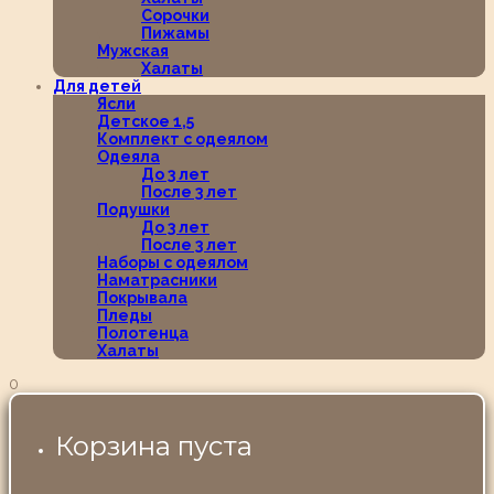
Сорочки
Пижамы
Мужская
Халаты
Для детей
Ясли
Детское 1,5
Комплект с одеялом
Одеяла
До 3 лет
После 3 лет
Подушки
До 3 лет
После 3 лет
Наборы с одеялом
Наматрасники
Покрывала
Пледы
Полотенца
Халаты
0
Корзина пуста