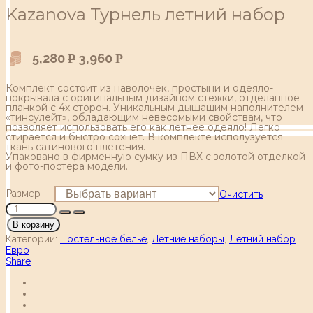
Kazanova Турнель летний набор
5,280
3,960
Р
Р
Комплект состоит из наволочек, простыни и одеяло-
покрывала с оригинальным дизайном стежки, отделанное
планкой с 4х сторон. Уникальным дышащим наполнителем
«тинсулейт», обладающим невесомыми свойствам, что
позволяет использовать его как летнее одеяло! Легко
стирается и быстро сохнет. В комплекте исполузуется
ткань сатинового плетения.
Упаковано в фирменную сумку из ПВХ c золотой отделкой
и фото-постера модели.
Размер
Очистить
В корзину
Категории:
Постельное белье
,
Летние наборы
,
Летний набор
Евро
Share