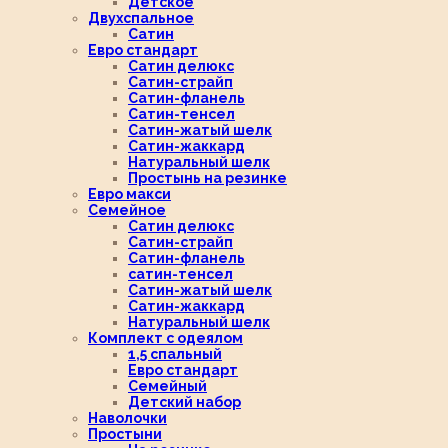
Детское
Двухспальное
Сатин
Евро стандарт
Сатин делюкс
Сатин-страйп
Сатин-фланель
Сатин-тенсел
Сатин-жатый шелк
Сатин-жаккард
Натуральный шелк
Простынь на резинке
Евро макси
Семейное
Сатин делюкс
Сатин-страйп
Сатин-фланель
сатин-тенсел
Сатин-жатый шелк
Сатин-жаккард
Натуральный шелк
Комплект с одеялом
1,5 спальный
Евро стандарт
Семейный
Детский набор
Наволочки
Простыни