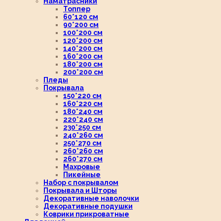
Наматрасники
Топпер
60*120 см
90*200 см
100*200 см
120*200 см
140*200 см
160*200 см
180*200 см
200*200 см
Пледы
Покрывала
150*220 см
160*220 см
180*240 см
220*240 см
230*250 см
240*260 см
250*270 см
260*260 см
260*270 см
Махровые
Пикейные
Набор с покрывалом
Покрывала и Шторы
Декоративные наволочки
Декоративные подушки
Коврики прикроватные