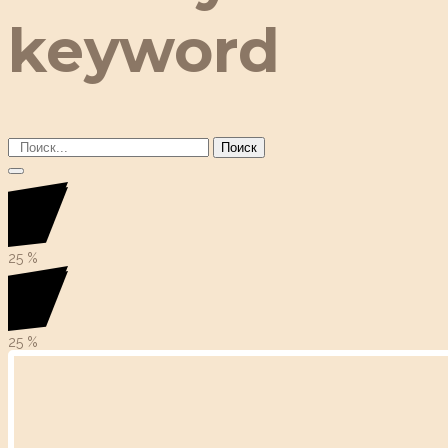
keyword
Поиск
25
%
25
%