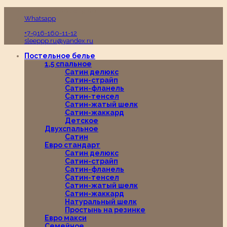
Пн-Вс с 10:00 до 19:00
Whatsapp
+7-916-160-11-12
sleeppp.ru@yandex.ru
Постельное белье
1,5 спальное
Сатин делюкс
Сатин-страйп
Сатин-фланель
Сатин-тенсел
Сатин-жатый шелк
Сатин-жаккард
Детское
Двухспальное
Сатин
Евро стандарт
Сатин делюкс
Сатин-страйп
Сатин-фланель
Сатин-тенсел
Сатин-жатый шелк
Сатин-жаккард
Натуральный шелк
Простынь на резинке
Евро макси
Семейное