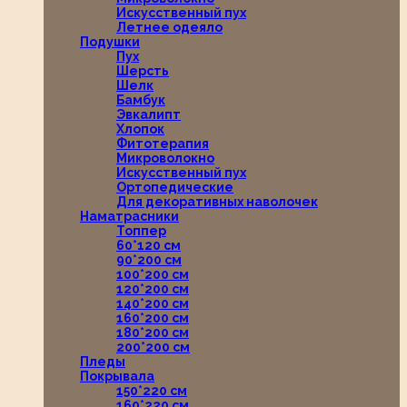
Искусственный пух
Летнее одеяло
Подушки
Пух
Шерсть
Шелк
Бамбук
Эвкалипт
Хлопок
Фитотерапия
Микроволокно
Искусственный пух
Ортопедические
Для декоративных наволочек
Наматрасники
Топпер
60*120 см
90*200 см
100*200 см
120*200 см
140*200 см
160*200 см
180*200 см
200*200 см
Пледы
Покрывала
150*220 см
160*220 см