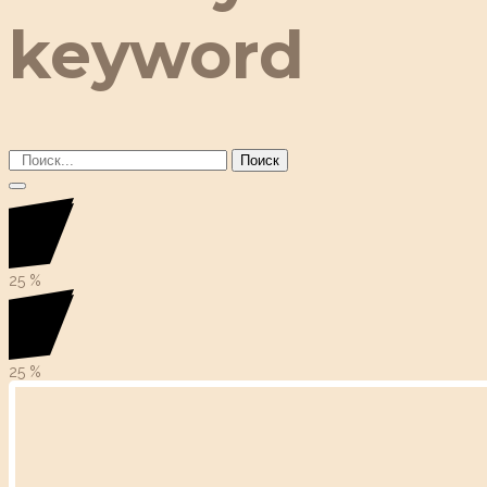
keyword
Поиск
25
%
25
%