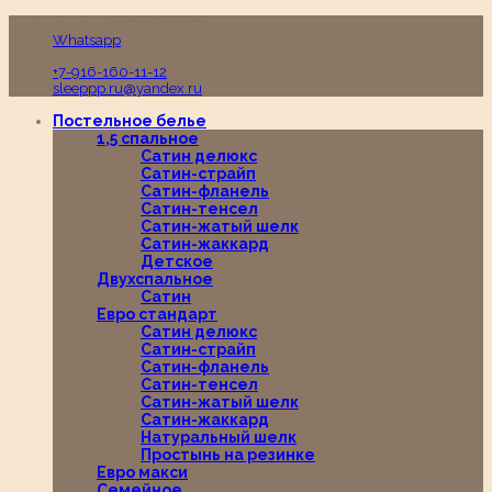
Пн-Вс с 10:00 до 19:00
Whatsapp
+7-916-160-11-12
sleeppp.ru@yandex.ru
Постельное белье
1,5 спальное
Сатин делюкс
Сатин-страйп
Сатин-фланель
Сатин-тенсел
Сатин-жатый шелк
Сатин-жаккард
Детское
Двухспальное
Сатин
Евро стандарт
Сатин делюкс
Сатин-страйп
Сатин-фланель
Сатин-тенсел
Сатин-жатый шелк
Сатин-жаккард
Натуральный шелк
Простынь на резинке
Евро макси
Семейное