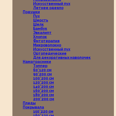
Искусственный пух
Летнее одеяло
Подушки
Пух
Шерсть
Шелк
Бамбук
Эвкалипт
Хлопок
Фитотерапия
Микроволокно
Искусственный пух
Ортопедические
Для декоративных наволочек
Наматрасники
Топпер
60*120 см
90*200 см
100*200 см
120*200 см
140*200 см
160*200 см
180*200 см
200*200 см
Пледы
Покрывала
150*220 см
160*220 см