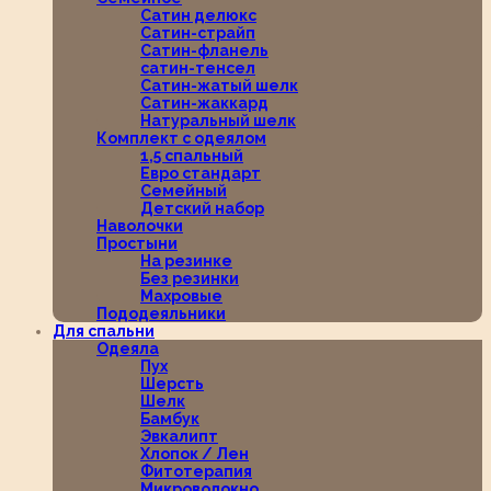
Сатин делюкс
Сатин-страйп
Сатин-фланель
сатин-тенсел
Сатин-жатый шелк
Сатин-жаккард
Натуральный шелк
Комплект с одеялом
1,5 спальный
Евро стандарт
Семейный
Детский набор
Наволочки
Простыни
На резинке
Без резинки
Махровые
Пододеяльники
Для спальни
Одеяла
Пух
Шерсть
Шелк
Бамбук
Эвкалипт
Хлопок / Лен
Фитотерапия
Микроволокно