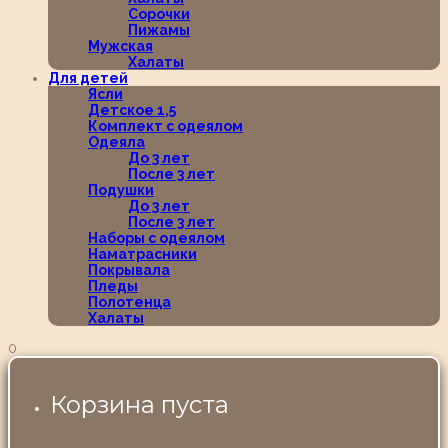
Сорочки
Пижамы
Мужская
Халаты
Для детей
Ясли
Детское 1,5
Комплект с одеялом
Одеяла
До 3 лет
После 3 лет
Подушки
До 3 лет
После 3 лет
Наборы с одеялом
Наматрасники
Покрывала
Пледы
Полотенца
Халаты
0
Корзина пуста