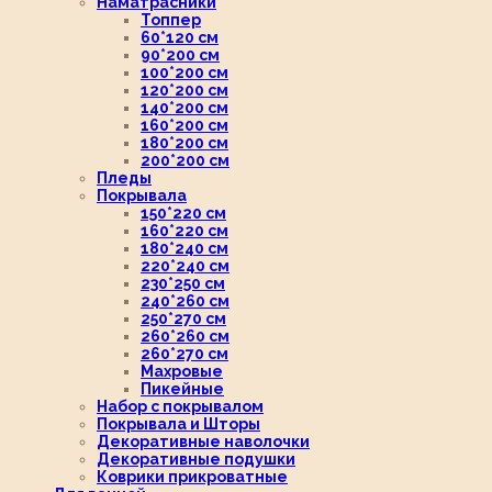
Наматрасники
Топпер
60*120 см
90*200 см
100*200 см
120*200 см
140*200 см
160*200 см
180*200 см
200*200 см
Пледы
Покрывала
150*220 см
160*220 см
180*240 см
220*240 см
230*250 см
240*260 см
250*270 см
260*260 см
260*270 см
Махровые
Пикейные
Набор с покрывалом
Покрывала и Шторы
Декоративные наволочки
Декоративные подушки
Коврики прикроватные