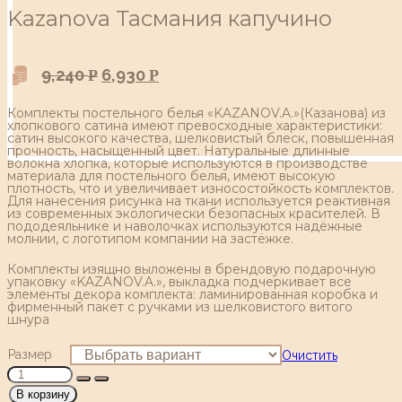
Kazanova Тасмания капучино
9,240
6,930
Р
Р
Комплекты постельного белья «KAZANOV.A.»(Казанова) из
хлопкового сатина имеют превосходные характеристики:
сатин высокого качества, шелковистый блеск, повышенная
прочность, насыщенный цвет. Натуральные длинные
волокна хлопка, которые используются в производстве
материала для постельного белья, имеют высокую
плотность, что и увеличивает износостойкость комплектов.
Для нанесения рисунка на ткани используется реактивная
из современных экологически безопасных красителей. В
пододеяльнике и наволочках используются надёжные
молнии, с логотипом компании на застёжке.
Комплекты изящно выложены в брендовую подарочную
упаковку «KAZANOV.A.», выкладка подчеркивает все
элементы декора комплекта: ламинированная коробка и
фирменный пакет с ручками из шелковистого витого
шнура
Размер
Очистить
В корзину