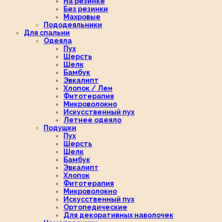
На резинке
Без резинки
Махровые
Пододеяльники
Для спальни
Одеяла
Пух
Шерсть
Шелк
Бамбук
Эвкалипт
Хлопок / Лен
Фитотерапия
Микроволокно
Искусственный пух
Летнее одеяло
Подушки
Пух
Шерсть
Шелк
Бамбук
Эвкалипт
Хлопок
Фитотерапия
Микроволокно
Искусственный пух
Ортопедические
Для декоративных наволочек