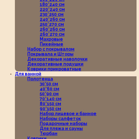
180*240 см
220*240 см
230*250 см
240*260 см
250*270 см
260*260 см
260*270 см
Махровые
Пикейные
Набор с покрывалом
Покрывала и Шторы
Декоративные наволочки
Декоративные подушки
Коврики прикроватные
Для ванной
Полотенца
30*50 см
40*60 см
50*90 см
70*140 см
80*150 см
90*150 см
Набор лицевое и банное
Наборы салфеток
Подарочные наборы
Для пляжа и сауны
Тюрбан
Коврики