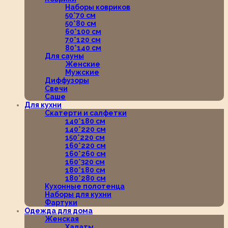
Наборы ковриков
50*70 см
50*80 см
60*100 см
70*120 см
80*140 см
Для сауны
Женские
Мужские
Диффузоры
Свечи
Саше
Для кухни
Скатерти и салфетки
140*180 см
140*220 см
150*220 см
160*220 см
160*260 см
160*320 см
180*180 см
180*280 см
Кухонные полотенца
Наборы для кухни
Фартуки
Одежда для дома
Женская
Халаты