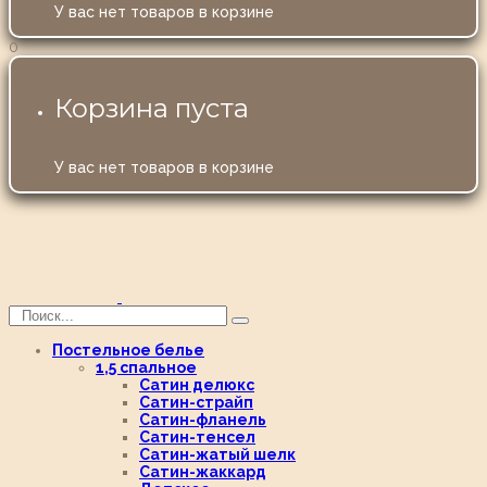
У вас нет товаров в корзине
0
Корзина пуста
У вас нет товаров в корзине
Постельное белье
1,5 спальное
Сатин делюкс
Сатин-страйп
Сатин-фланель
Сатин-тенсел
Сатин-жатый шелк
Сатин-жаккард