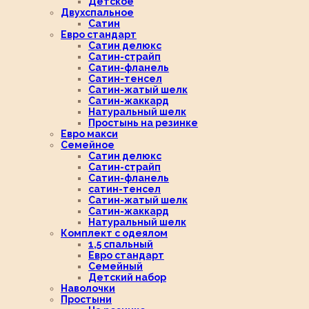
Детское
Двухспальное
Сатин
Евро стандарт
Сатин делюкс
Сатин-страйп
Сатин-фланель
Сатин-тенсел
Сатин-жатый шелк
Сатин-жаккард
Натуральный шелк
Простынь на резинке
Евро макси
Семейное
Сатин делюкс
Сатин-страйп
Сатин-фланель
сатин-тенсел
Сатин-жатый шелк
Сатин-жаккард
Натуральный шелк
Комплект с одеялом
1,5 спальный
Евро стандарт
Семейный
Детский набор
Наволочки
Простыни