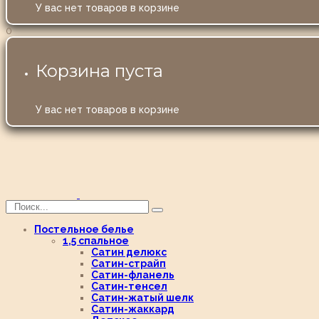
У вас нет товаров в корзине
0
Корзина пуста
У вас нет товаров в корзине
Постельное белье
1,5 спальное
Сатин делюкс
Сатин-страйп
Сатин-фланель
Сатин-тенсел
Сатин-жатый шелк
Сатин-жаккард