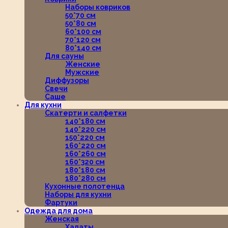
Наборы ковриков
50*70 см
50*80 см
60*100 см
70*120 см
80*140 см
Для сауны
Женские
Мужские
Диффузоры
Свечи
Саше
Для кухни
Скатерти и салфетки
140*180 см
140*220 см
150*220 см
160*220 см
160*260 см
160*320 см
180*180 см
180*280 см
Кухонные полотенца
Наборы для кухни
Фартуки
Одежда для дома
Женская
Халаты