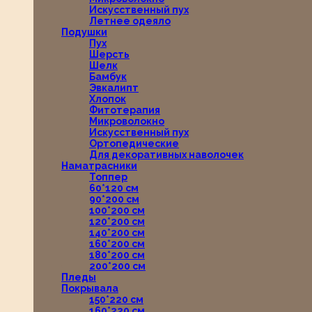
Искусственный пух
Летнее одеяло
Подушки
Пух
Шерсть
Шелк
Бамбук
Эвкалипт
Хлопок
Фитотерапия
Микроволокно
Искусственный пух
Ортопедические
Для декоративных наволочек
Наматрасники
Топпер
60*120 см
90*200 см
100*200 см
120*200 см
140*200 см
160*200 см
180*200 см
200*200 см
Пледы
Покрывала
150*220 см
160*220 см