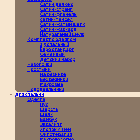
Сатин делюкс
Сатин-страйп
Сатин-фланель
сатин-тенсел
Сатин-жатый шелк
Сатин-жаккард
Натуральный шелк
Комплект с одеялом
1,5 спальный
Евро стандарт
Семейный
Детский набор
Наволочки
Простыни
На резинке
Без резинки
Махровые
Пододеяльники
Для спальни
Одеяла
Пух
Шерсть
Шелк
Бамбук
Эвкалипт
Хлопок / Лен
Фитотерапия
Микроволокно