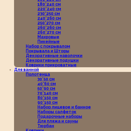
180*240 см
220*240 см
230*250 см
240*260 см
250*270 см
260*260 см
260*270 см
Махровые
Пикейные
Набор с покрывалом
Покрывала и Шторы
Декоративные наволочки
Декоративные подушки
Коврики прикроватные
Для ванной
Полотенца
30*50 см
40*60 см
50*90 см
70*140 см
80*150 см
90*150 см
Набор лицевое и банное
Наборы салфеток
Подарочные наборы
Для пляжа и сауны
Тюрбан
Коврики