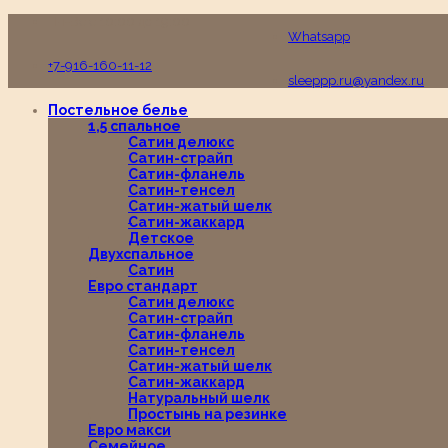
Пн-Вс с 10:00 до 19:00
Whatsapp
+7-916-160-11-12
sleeppp.ru@yandex.ru
Постельное белье
1,5 спальное
Сатин делюкс
Сатин-страйп
Сатин-фланель
Сатин-тенсел
Сатин-жатый шелк
Сатин-жаккард
Детское
Двухспальное
Сатин
Евро стандарт
Сатин делюкс
Сатин-страйп
Сатин-фланель
Сатин-тенсел
Сатин-жатый шелк
Сатин-жаккард
Натуральный шелк
Простынь на резинке
Евро макси
Семейное