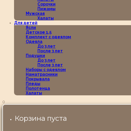
Сорочки
Пижамы
Мужская
Халаты
Для детей
Ясли
Детское 1,5
Комплект с одеялом
Одеяла
До 3 лет
После 3 лет
Подушки
До 3 лет
После 3 лет
Наборы с одеялом
Наматрасники
Покрывала
Пледы
Полотенца
Халаты
0
Корзина пуста