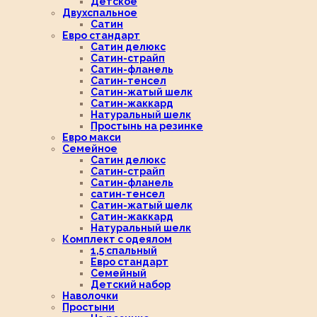
Детское
Двухспальное
Сатин
Евро стандарт
Сатин делюкс
Сатин-страйп
Сатин-фланель
Сатин-тенсел
Сатин-жатый шелк
Сатин-жаккард
Натуральный шелк
Простынь на резинке
Евро макси
Семейное
Сатин делюкс
Сатин-страйп
Сатин-фланель
сатин-тенсел
Сатин-жатый шелк
Сатин-жаккард
Натуральный шелк
Комплект с одеялом
1,5 спальный
Евро стандарт
Семейный
Детский набор
Наволочки
Простыни