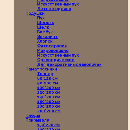
Искусственный пух
Летнее одеяло
Подушки
Пух
Шерсть
Шелк
Бамбук
Эвкалипт
Хлопок
Фитотерапия
Микроволокно
Искусственный пух
Ортопедические
Для декоративных наволочек
Наматрасники
Топпер
60*120 см
90*200 см
100*200 см
120*200 см
140*200 см
160*200 см
180*200 см
200*200 см
Пледы
Покрывала
150*220 см
160*220 см