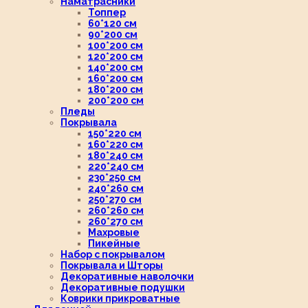
Наматрасники
Топпер
60*120 см
90*200 см
100*200 см
120*200 см
140*200 см
160*200 см
180*200 см
200*200 см
Пледы
Покрывала
150*220 см
160*220 см
180*240 см
220*240 см
230*250 см
240*260 см
250*270 см
260*260 см
260*270 см
Махровые
Пикейные
Набор с покрывалом
Покрывала и Шторы
Декоративные наволочки
Декоративные подушки
Коврики прикроватные