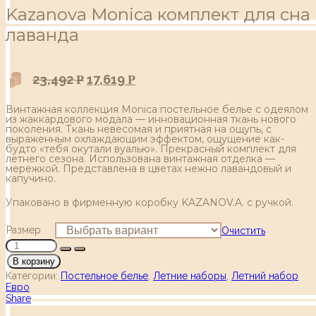
Kazanova Moniса комплект для сна
лаванда
23,492
17,619
Р
Р
Винтажная коллекция Monica постельное белье с одеялом
из жаккардового модала — инновационная ткань нового
поколения. Ткань невесомая и приятная на ощупь, с
выраженным охлаждающим эффектом, ощущение как-
будто «тебя окутали вуалью». Прекрасный комплект для
летнего сезона. Использована винтажная отделка —
мережкой. Представлена в цветах нежно лавандовый и
капучино.
Упаковано в фирменную коробку KAZANOV.A. с ручкой.
Размер
Очистить
В корзину
Категории:
Постельное белье
,
Летние наборы
,
Летний набор
Евро
Share