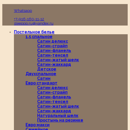
Пн-Вс с 10:00 до 19:00
Whatsapp
+7-916-160-11-12
sleeppp.ru@yandex.ru
Постельное белье
1,5 спальное
Сатин делюкс
Сатин-страйп
Сатин-фланель
Сатин-тенсел
Сатин-жатый шелк
Сатин-жаккард
Детское
Двухспальное
Сатин
Евро стандарт
Сатин делюкс
Сатин-страйп
Сатин-фланель
Сатин-тенсел
Сатин-жатый шелк
Сатин-жаккард
Натуральный шелк
Простынь на резинке
Евро макси
Семейное