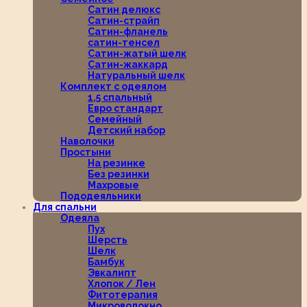
Сатин делюкс
Сатин-страйп
Сатин-фланель
сатин-тенсел
Сатин-жатый шелк
Сатин-жаккард
Натуральный шелк
Комплект с одеялом
1,5 спальный
Евро стандарт
Семейный
Детский набор
Наволочки
Простыни
На резинке
Без резинки
Махровые
Пододеяльники
Для спальни
Одеяла
Пух
Шерсть
Шелк
Бамбук
Эвкалипт
Хлопок / Лен
Фитотерапия
Микроволокно