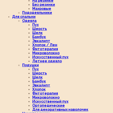
На резинке
Без резинки
Махровые
Пододеяльники
Для спальни
Одеяла
Пух
Шерсть
Шелк
Бамбук
Эвкалипт
Хлопок / Лен
Фитотерапия
Микроволокно
Искусственный пух
Летнее одеяло
Подушки
Пух
Шерсть
Шелк
Бамбук
Эвкалипт
Хлопок
Фитотерапия
Микроволокно
Искусственный пух
Ортопедические
Для декоративных наволочек