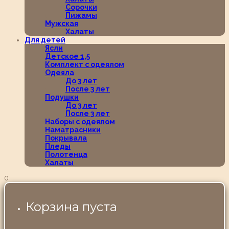
Сорочки
Пижамы
Мужская
Халаты
Для детей
Ясли
Детское 1,5
Комплект с одеялом
Одеяла
До 3 лет
После 3 лет
Подушки
До 3 лет
После 3 лет
Наборы с одеялом
Наматрасники
Покрывала
Пледы
Полотенца
Халаты
0
Корзина пуста