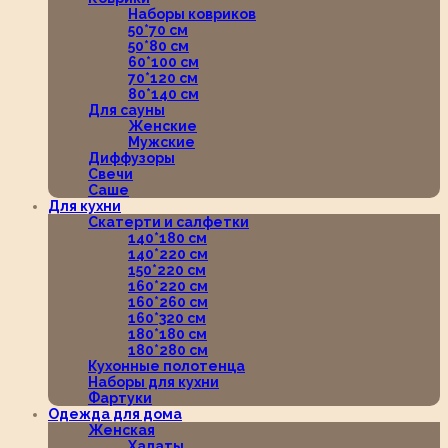
Наборы ковриков
50*70 см
50*80 см
60*100 см
70*120 см
80*140 см
Для сауны
Женские
Мужские
Диффузоры
Свечи
Саше
Для кухни
Скатерти и салфетки
140*180 см
140*220 см
150*220 см
160*220 см
160*260 см
160*320 см
180*180 см
180*280 см
Кухонные полотенца
Наборы для кухни
Фартуки
Одежда для дома
Женская
Халаты