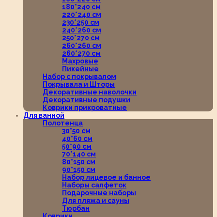
180*240 см
220*240 см
230*250 см
240*260 см
250*270 см
260*260 см
260*270 см
Махровые
Пикейные
Набор с покрывалом
Покрывала и Шторы
Декоративные наволочки
Декоративные подушки
Коврики прикроватные
Для ванной
Полотенца
30*50 см
40*60 см
50*90 см
70*140 см
80*150 см
90*150 см
Набор лицевое и банное
Наборы салфеток
Подарочные наборы
Для пляжа и сауны
Тюрбан
Коврики