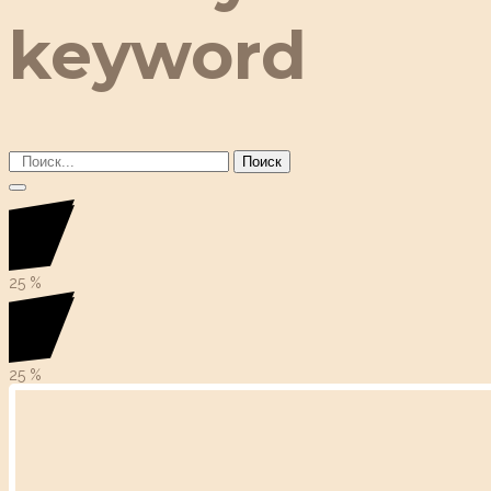
keyword
Поиск
25
%
25
%