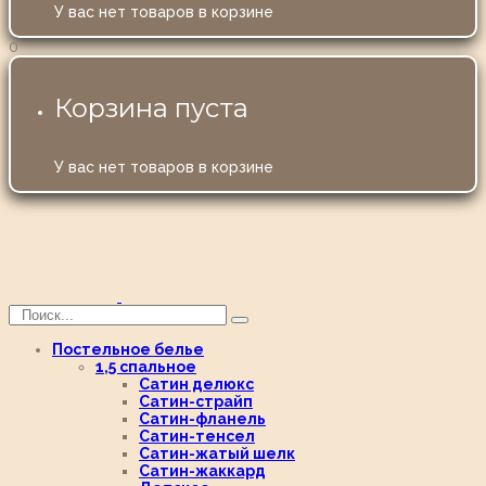
У вас нет товаров в корзине
0
Корзина пуста
У вас нет товаров в корзине
Постельное белье
1,5 спальное
Сатин делюкс
Сатин-страйп
Сатин-фланель
Сатин-тенсел
Сатин-жатый шелк
Сатин-жаккард