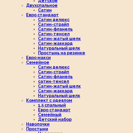
Детское
Двухспальное
Сатин
Евро стандарт
Сатин делюкс
Сатин-страйп
Сатин-фланель
Сатин-тенсел
Сатин-жатый шелк
Сатин-жаккард
Натуральный шелк
Простынь на резинке
Евро макси
Семейное
Сатин делюкс
Сатин-страйп
Сатин-фланель
сатин-тенсел
Сатин-жатый шелк
Сатин-жаккард
Натуральный шелк
Комплект с одеялом
1,5 спальный
Евро стандарт
Семейный
Детский набор
Наволочки
Простыни