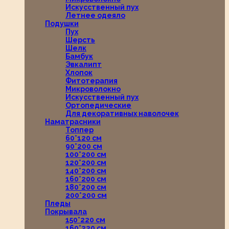
Искусственный пух
Летнее одеяло
Подушки
Пух
Шерсть
Шелк
Бамбук
Эвкалипт
Хлопок
Фитотерапия
Микроволокно
Искусственный пух
Ортопедические
Для декоративных наволочек
Наматрасники
Топпер
60*120 см
90*200 см
100*200 см
120*200 см
140*200 см
160*200 см
180*200 см
200*200 см
Пледы
Покрывала
150*220 см
160*220 см