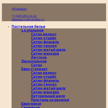
Пн-Вс с 10:00 до 19:00
Whatsapp
+7-916-160-11-12
sleeppp.ru@yandex.ru
Постельное белье
1,5 спальное
Сатин делюкс
Сатин-страйп
Сатин-фланель
Сатин-тенсел
Сатин-жатый шелк
Сатин-жаккард
Детское
Двухспальное
Сатин
Евро стандарт
Сатин делюкс
Сатин-страйп
Сатин-фланель
Сатин-тенсел
Сатин-жатый шелк
Сатин-жаккард
Натуральный шелк
Простынь на резинке
Евро макси
Семейное