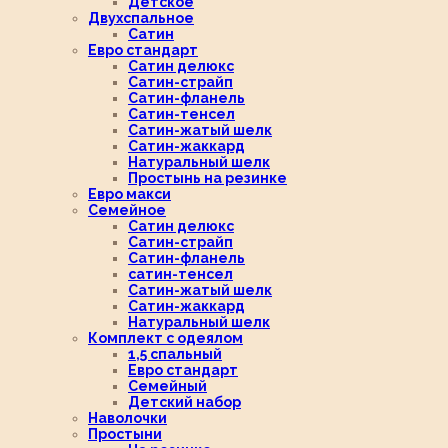
Детское
Двухспальное
Сатин
Евро стандарт
Сатин делюкс
Сатин-страйп
Сатин-фланель
Сатин-тенсел
Сатин-жатый шелк
Сатин-жаккард
Натуральный шелк
Простынь на резинке
Евро макси
Семейное
Сатин делюкс
Сатин-страйп
Сатин-фланель
сатин-тенсел
Сатин-жатый шелк
Сатин-жаккард
Натуральный шелк
Комплект с одеялом
1,5 спальный
Евро стандарт
Семейный
Детский набор
Наволочки
Простыни