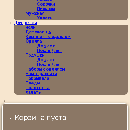
Сорочки
Пижамы
Мужская
Халаты
Для детей
Ясли
Детское 1,5
Комплект с одеялом
Одеяла
До 3 лет
После 3 лет
Подушки
До 3 лет
После 3 лет
Наборы с одеялом
Наматрасники
Покрывала
Пледы
Полотенца
Халаты
0
Корзина пуста