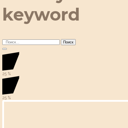
keyword
Поиск
25
%
25
%