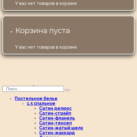
У вас нет товаров в корзине
0
Корзина пуста
У вас нет товаров в корзине
Постельное белье
1,5 спальное
Сатин делюкс
Сатин-страйп
Сатин-фланель
Сатин-тенсел
Сатин-жатый шелк
Сатин-жаккард