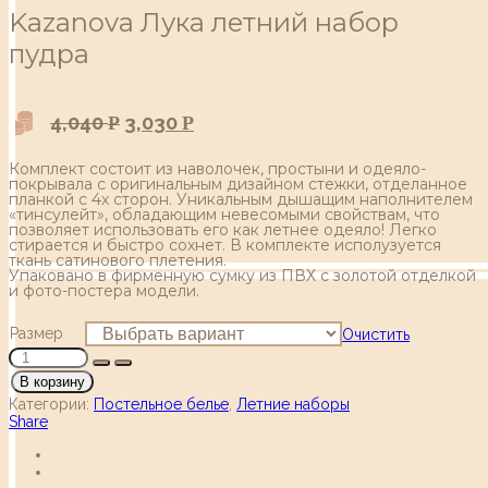
Kazanova Лука летний набор
пудра
4,040
3,030
Р
Р
Комплект состоит из наволочек, простыни и одеяло-
покрывала с оригинальным дизайном стежки, отделанное
планкой с 4х сторон. Уникальным дышащим наполнителем
«тинсулейт», обладающим невесомыми свойствам, что
позволяет использовать его как летнее одеяло! Легко
стирается и быстро сохнет. В комплекте исполузуется
ткань сатинового плетения.
Упаковано в фирменную сумку из ПВХ c золотой отделкой
и фото-постера модели.
Размер
Очистить
В корзину
Категории:
Постельное белье
,
Летние наборы
Share