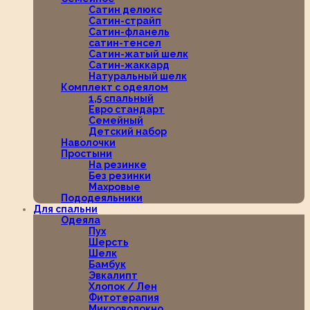
Сатин делюкс
Сатин-страйп
Сатин-фланель
сатин-тенсел
Сатин-жатый шелк
Сатин-жаккард
Натуральный шелк
Комплект с одеялом
1,5 спальный
Евро стандарт
Семейный
Детский набор
Наволочки
Простыни
На резинке
Без резинки
Махровые
Пододеяльники
Для спальни
Одеяла
Пух
Шерсть
Шелк
Бамбук
Эвкалипт
Хлопок / Лен
Фитотерапия
Микроволокно