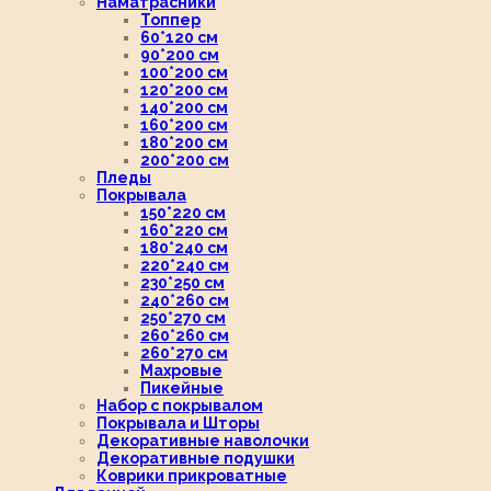
Наматрасники
Топпер
60*120 см
90*200 см
100*200 см
120*200 см
140*200 см
160*200 см
180*200 см
200*200 см
Пледы
Покрывала
150*220 см
160*220 см
180*240 см
220*240 см
230*250 см
240*260 см
250*270 см
260*260 см
260*270 см
Махровые
Пикейные
Набор с покрывалом
Покрывала и Шторы
Декоративные наволочки
Декоративные подушки
Коврики прикроватные