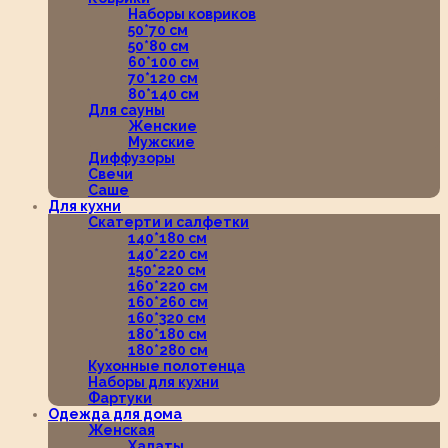
Наборы ковриков
50*70 см
50*80 см
60*100 см
70*120 см
80*140 см
Для сауны
Женские
Мужские
Диффузоры
Свечи
Саше
Для кухни
Скатерти и салфетки
140*180 см
140*220 см
150*220 см
160*220 см
160*260 см
160*320 см
180*180 см
180*280 см
Кухонные полотенца
Наборы для кухни
Фартуки
Одежда для дома
Женская
Халаты