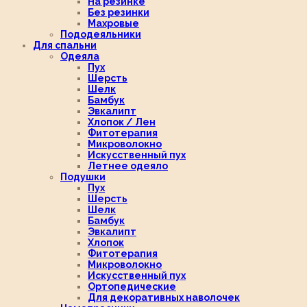
На резинке
Без резинки
Махровые
Пододеяльники
Для спальни
Одеяла
Пух
Шерсть
Шелк
Бамбук
Эвкалипт
Хлопок / Лен
Фитотерапия
Микроволокно
Искусственный пух
Летнее одеяло
Подушки
Пух
Шерсть
Шелк
Бамбук
Эвкалипт
Хлопок
Фитотерапия
Микроволокно
Искусственный пух
Ортопедические
Для декоративных наволочек