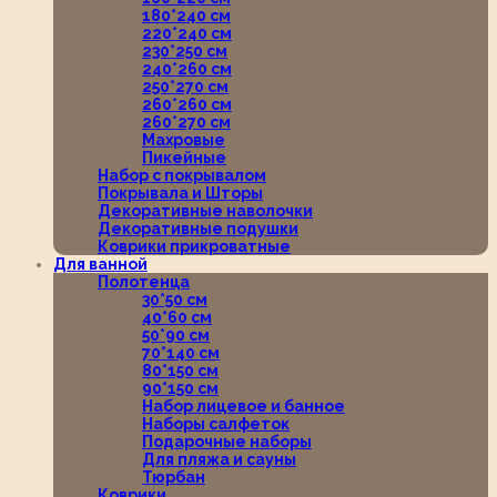
180*240 см
220*240 см
230*250 см
240*260 см
250*270 см
260*260 см
260*270 см
Махровые
Пикейные
Набор с покрывалом
Покрывала и Шторы
Декоративные наволочки
Декоративные подушки
Коврики прикроватные
Для ванной
Полотенца
30*50 см
40*60 см
50*90 см
70*140 см
80*150 см
90*150 см
Набор лицевое и банное
Наборы салфеток
Подарочные наборы
Для пляжа и сауны
Тюрбан
Коврики