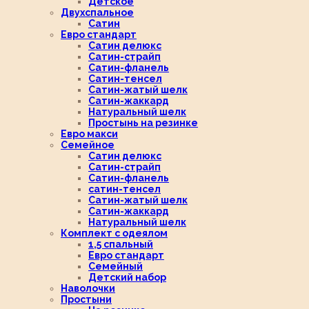
Детское
Двухспальное
Сатин
Евро стандарт
Сатин делюкс
Сатин-страйп
Сатин-фланель
Сатин-тенсел
Сатин-жатый шелк
Сатин-жаккард
Натуральный шелк
Простынь на резинке
Евро макси
Семейное
Сатин делюкс
Сатин-страйп
Сатин-фланель
сатин-тенсел
Сатин-жатый шелк
Сатин-жаккард
Натуральный шелк
Комплект с одеялом
1,5 спальный
Евро стандарт
Семейный
Детский набор
Наволочки
Простыни