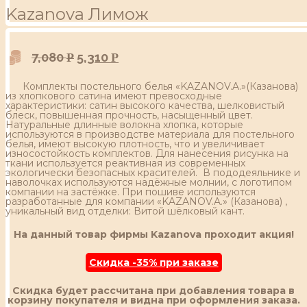
Kazanova Лимож
7,080
5,310
Р
Р
Комплекты постельного белья «KAZANOV.A.»(Казанова)
из хлопкового сатина имеют превосходные
характеристики: сатин высокого качества, шелковистый
блеск, повышенная прочность, насыщенный цвет.
Натуральные длинные волокна хлопка, которые
используются в производстве материала для постельного
белья, имеют высокую плотность, что и увеличивает
износостойкость комплектов. Для нанесения рисунка на
ткани используется реактивная из современных
экологически безопасных красителей. В пододеяльнике и
наволочках используются надёжные молнии, с логотипом
компании на застёжке. При пошиве используются
разработанные для компании «KAZANOV.A.» (Казанова) ,
уникальный вид отделки: Витой шёлковый кант.
На данный товар фирмы Kazanova проходит акция!
Скидка -35% при заказе
Скидка будет рассчитана при добавления товара в
корзину покупателя и видна при оформления заказа.