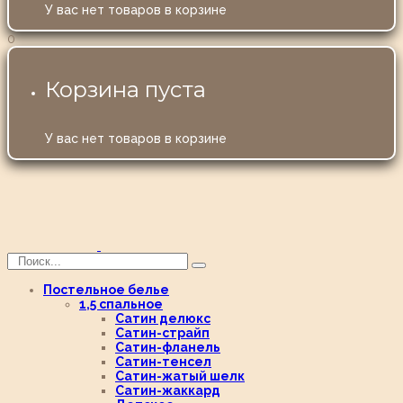
У вас нет товаров в корзине
0
Корзина пуста
У вас нет товаров в корзине
Постельное белье
1,5 спальное
Сатин делюкс
Сатин-страйп
Сатин-фланель
Сатин-тенсел
Сатин-жатый шелк
Сатин-жаккард