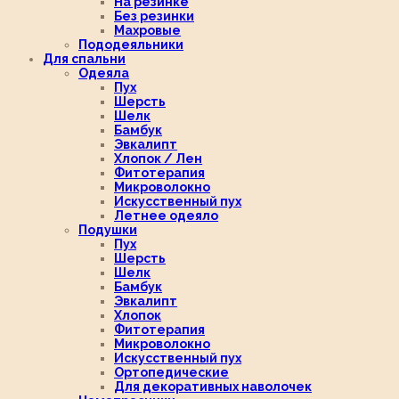
На резинке
Без резинки
Махровые
Пододеяльники
Для спальни
Одеяла
Пух
Шерсть
Шелк
Бамбук
Эвкалипт
Хлопок / Лен
Фитотерапия
Микроволокно
Искусственный пух
Летнее одеяло
Подушки
Пух
Шерсть
Шелк
Бамбук
Эвкалипт
Хлопок
Фитотерапия
Микроволокно
Искусственный пух
Ортопедические
Для декоративных наволочек