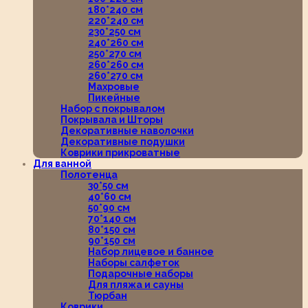
180*240 см
220*240 см
230*250 см
240*260 см
250*270 см
260*260 см
260*270 см
Махровые
Пикейные
Набор с покрывалом
Покрывала и Шторы
Декоративные наволочки
Декоративные подушки
Коврики прикроватные
Для ванной
Полотенца
30*50 см
40*60 см
50*90 см
70*140 см
80*150 см
90*150 см
Набор лицевое и банное
Наборы салфеток
Подарочные наборы
Для пляжа и сауны
Тюрбан
Коврики