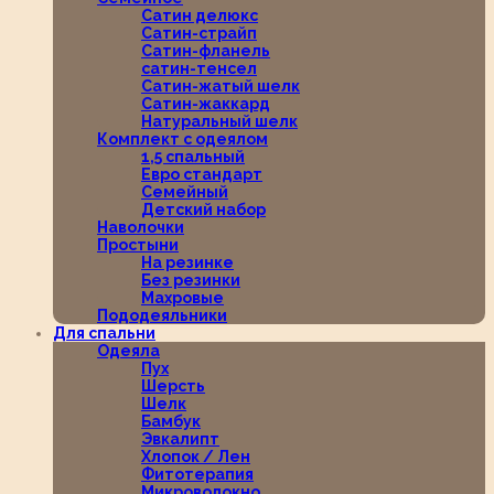
Сатин делюкс
Сатин-страйп
Сатин-фланель
сатин-тенсел
Сатин-жатый шелк
Сатин-жаккард
Натуральный шелк
Комплект с одеялом
1,5 спальный
Евро стандарт
Семейный
Детский набор
Наволочки
Простыни
На резинке
Без резинки
Махровые
Пододеяльники
Для спальни
Одеяла
Пух
Шерсть
Шелк
Бамбук
Эвкалипт
Хлопок / Лен
Фитотерапия
Микроволокно