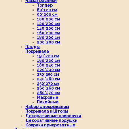
Наматрасники
Топпер
60*120 см
90*200 см
100*200 см
120*200 см
140*200 см
160*200 см
180*200 см
200*200 см
Пледы
Покрывала
150*220 см
160*220 см
180*240 см
220*240 см
230*250 см
240*260 см
250*270 см
260*260 см
260*270 см
Махровые
Пикейные
Набор с покрывалом
Покрывала и Шторы
Декоративные наволочки
Декоративные подушки
Коврики прикроватные