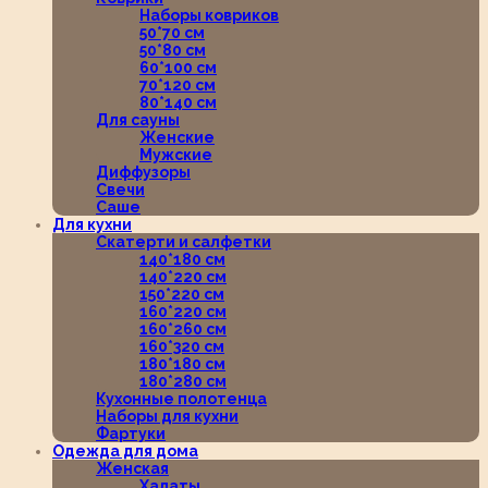
Наборы ковриков
50*70 см
50*80 см
60*100 см
70*120 см
80*140 см
Для сауны
Женские
Мужские
Диффузоры
Свечи
Саше
Для кухни
Скатерти и салфетки
140*180 см
140*220 см
150*220 см
160*220 см
160*260 см
160*320 см
180*180 см
180*280 см
Кухонные полотенца
Наборы для кухни
Фартуки
Одежда для дома
Женская
Халаты