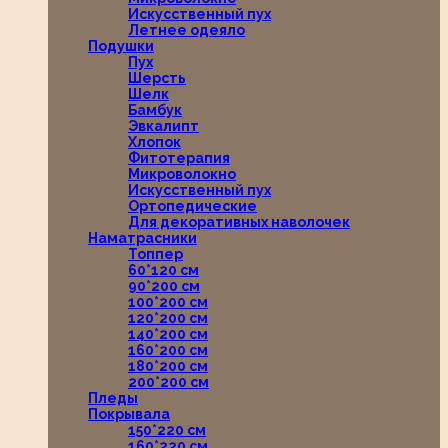
Искусственный пух
Летнее одеяло
Подушки
Пух
Шерсть
Шелк
Бамбук
Эвкалипт
Хлопок
Фитотерапия
Микроволокно
Искусственный пух
Ортопедические
Для декоративных наволочек
Наматрасники
Топпер
60*120 см
90*200 см
100*200 см
120*200 см
140*200 см
160*200 см
180*200 см
200*200 см
Пледы
Покрывала
150*220 см
160*220 см