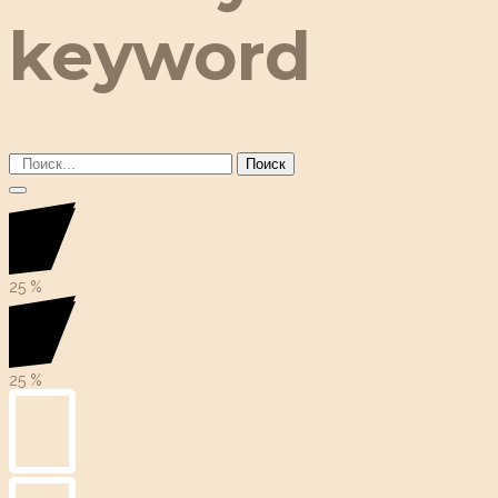
keyword
Поиск
25
%
25
%