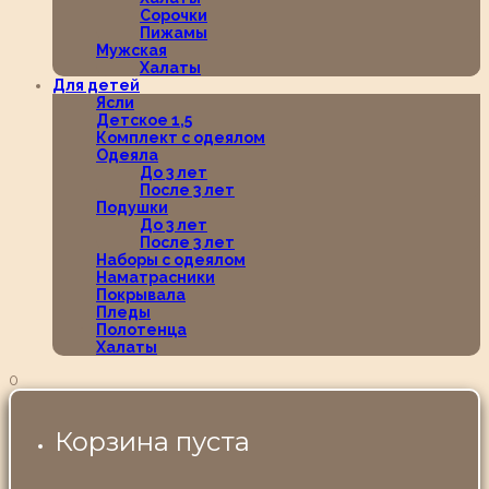
Сорочки
Пижамы
Мужская
Халаты
Для детей
Ясли
Детское 1,5
Комплект с одеялом
Одеяла
До 3 лет
После 3 лет
Подушки
До 3 лет
После 3 лет
Наборы с одеялом
Наматрасники
Покрывала
Пледы
Полотенца
Халаты
0
Корзина пуста