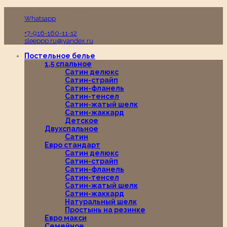
Пн-Вс с 10:00 до 19:00
Whatsapp
+7-916-160-11-12
sleeppp.ru@yandex.ru
Постельное белье
1,5 спальное
Сатин делюкс
Сатин-страйп
Сатин-фланель
Сатин-тенсел
Сатин-жатый шелк
Сатин-жаккард
Детское
Двухспальное
Сатин
Евро стандарт
Сатин делюкс
Сатин-страйп
Сатин-фланель
Сатин-тенсел
Сатин-жатый шелк
Сатин-жаккард
Натуральный шелк
Простынь на резинке
Евро макси
Семейное