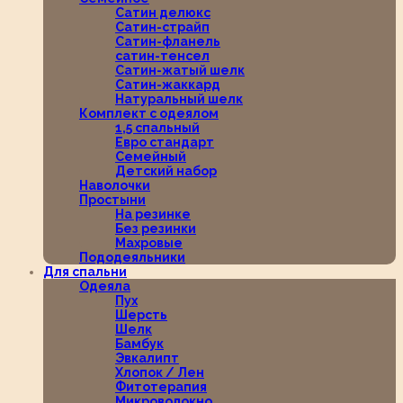
Сатин делюкс
Сатин-страйп
Сатин-фланель
сатин-тенсел
Сатин-жатый шелк
Сатин-жаккард
Натуральный шелк
Комплект с одеялом
1,5 спальный
Евро стандарт
Семейный
Детский набор
Наволочки
Простыни
На резинке
Без резинки
Махровые
Пододеяльники
Для спальни
Одеяла
Пух
Шерсть
Шелк
Бамбук
Эвкалипт
Хлопок / Лен
Фитотерапия
Микроволокно