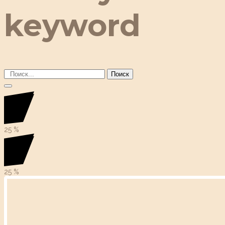
keyword
Поиск
25
%
25
%