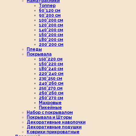
Наматрасники
Топпер
60*120 см
90*200 см
100*200 см
120*200 см
140*200 см
160*200 см
180*200 см
200*200 см
Пледы
Покрывала
150*220 см
160*220 см
180*240 см
220*240 см
230*250 см
240*260 см
250*270 см
260*260 см
260*270 см
Махровые
Пикейные
Набор с покрывалом
Покрывала и Шторы
Декоративные наволочки
Декоративные подушки
Коврики прикроватные