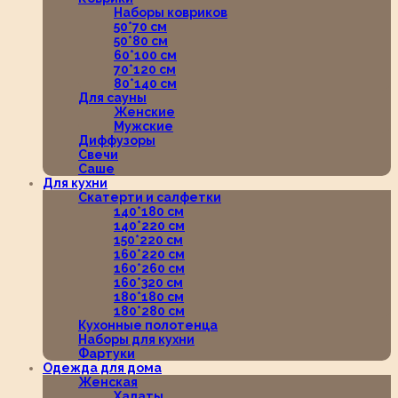
Наборы ковриков
50*70 см
50*80 см
60*100 см
70*120 см
80*140 см
Для сауны
Женские
Мужские
Диффузоры
Свечи
Саше
Для кухни
Скатерти и салфетки
140*180 см
140*220 см
150*220 см
160*220 см
160*260 см
160*320 см
180*180 см
180*280 см
Кухонные полотенца
Наборы для кухни
Фартуки
Одежда для дома
Женская
Халаты