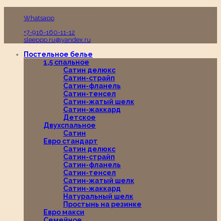
Пн-Вс с 10:00 до 19:00
Whatsapp
+7-916-160-11-12
sleeppp.ru@yandex.ru
Постельное белье
1,5 спальное
Сатин делюкс
Сатин-страйп
Сатин-фланель
Сатин-тенсел
Сатин-жатый шелк
Сатин-жаккард
Детское
Двухспальное
Сатин
Евро стандарт
Сатин делюкс
Сатин-страйп
Сатин-фланель
Сатин-тенсел
Сатин-жатый шелк
Сатин-жаккард
Натуральный шелк
Простынь на резинке
Евро макси
Семейное