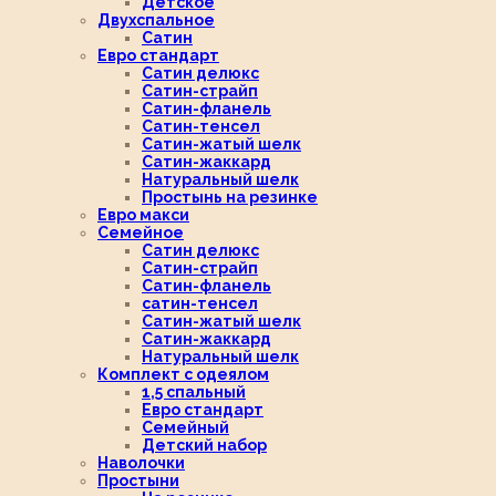
Детское
Двухспальное
Сатин
Евро стандарт
Сатин делюкс
Сатин-страйп
Сатин-фланель
Сатин-тенсел
Сатин-жатый шелк
Сатин-жаккард
Натуральный шелк
Простынь на резинке
Евро макси
Семейное
Сатин делюкс
Сатин-страйп
Сатин-фланель
сатин-тенсел
Сатин-жатый шелк
Сатин-жаккард
Натуральный шелк
Комплект с одеялом
1,5 спальный
Евро стандарт
Семейный
Детский набор
Наволочки
Простыни