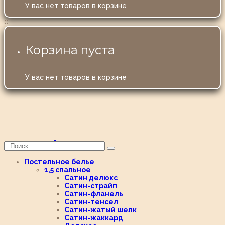
У вас нет товаров в корзине
0
Корзина пуста
У вас нет товаров в корзине
Постельное белье
1,5 спальное
Сатин делюкс
Сатин-страйп
Сатин-фланель
Сатин-тенсел
Сатин-жатый шелк
Сатин-жаккард