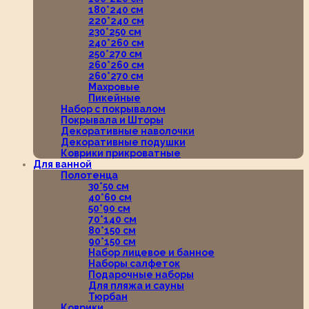
180*240 см
220*240 см
230*250 см
240*260 см
250*270 см
260*260 см
260*270 см
Махровые
Пикейные
Набор с покрывалом
Покрывала и Шторы
Декоративные наволочки
Декоративные подушки
Коврики прикроватные
Для ванной
Полотенца
30*50 см
40*60 см
50*90 см
70*140 см
80*150 см
90*150 см
Набор лицевое и банное
Наборы салфеток
Подарочные наборы
Для пляжа и сауны
Тюрбан
Коврики