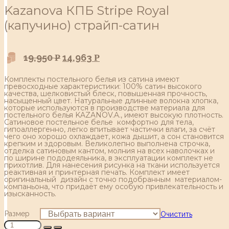
Kazanova КПБ Stripe Royal
(капучино) страйп-сатин
19,950
14,963
Р
Р
Комплекты постельного белья из сатина имеют
превосходные характеристики: 100% сатин высокого
качества, шелковистый блеск, повышенная прочность,
насыщенный цвет. Натуральные длинные волокна хлопка,
которые используются в производстве материала для
постельного белья KAZANOV.A., имеют высокую плотность.
Сатиновое постельное белье комфортно для тела,
гипоаллергенно, легко впитывает частички влаги, за счёт
чего оно хорошо охлаждает, кожа дышит, а сон становится
крепким и здоровым. Великолепно выполнена строчка,
отделка сатиновым кантом, молния на всех наволочках и
по ширине пододеяльника, в эксплуатации комплект не
прихотлив. Для нанесения рисунка на ткани используется
реактивная и принтерная печать. Комплект имеет
оригинальный дизайн с точно подобранным материалом-
компаньона, что придаёт ему особую привлекательность и
изысканность.
Размер
Очистить