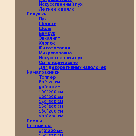
Искусственный пух
Летнее одеяло
Подушки
Пух
Шерсть
Шелк
Бамбук
Эвкалипт
Хлопок
Фитотерапия
Микроволокно
Искусственный пух
Ортопедические
Для декоративных наволочек
Наматрасники
Топпер
60*120 см
90*200 см
100*200 см
120*200 см
140*200 см
160*200 см
180*200 см
200*200 см
Пледы
Покрывала
150*220 см
160*220 см