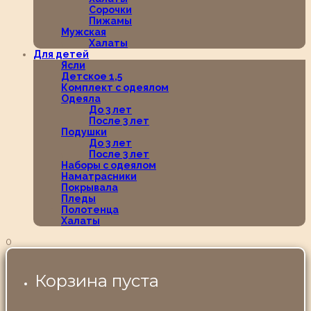
Сорочки
Пижамы
Мужская
Халаты
Для детей
Ясли
Детское 1,5
Комплект с одеялом
Одеяла
До 3 лет
После 3 лет
Подушки
До 3 лет
После 3 лет
Наборы с одеялом
Наматрасники
Покрывала
Пледы
Полотенца
Халаты
0
Корзина пуста