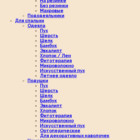
На резинке
Без резинки
Махровые
Пододеяльники
Для спальни
Одеяла
Пух
Шерсть
Шелк
Бамбук
Эвкалипт
Хлопок / Лен
Фитотерапия
Микроволокно
Искусственный пух
Летнее одеяло
Подушки
Пух
Шерсть
Шелк
Бамбук
Эвкалипт
Хлопок
Фитотерапия
Микроволокно
Искусственный пух
Ортопедические
Для декоративных наволочек