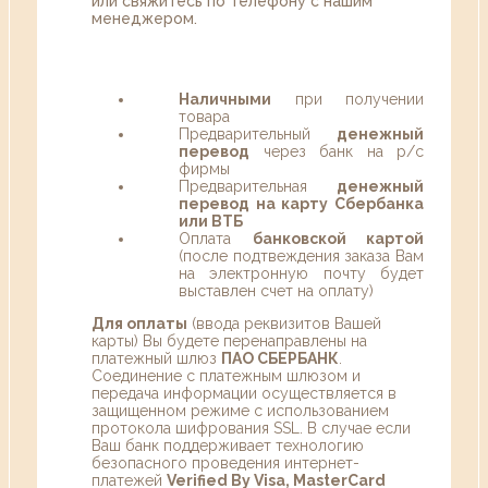
или свяжитесь по телефону с нашим
менеджером.
Наличными
при получении
товара
Предварительный
денежный
перевод
через банк на р/с
фирмы
Предварительная
денежный
перевод на карту Сбербанка
или ВТБ
Оплата
банковской картой
(после подтвеждения заказа Вам
на электронную почту будет
выставлен счет на оплату)
Для оплаты
(ввода реквизитов Вашей
карты) Вы будете перенаправлены на
платежный шлюз
ПАО СБЕРБАНК
.
Соединение с платежным шлюзом и
передача информации осуществляется в
защищенном режиме с использованием
протокола шифрования SSL. В случае если
Ваш банк поддерживает технологию
безопасного проведения интернет-
платежей
Verified By Visa, MasterCard