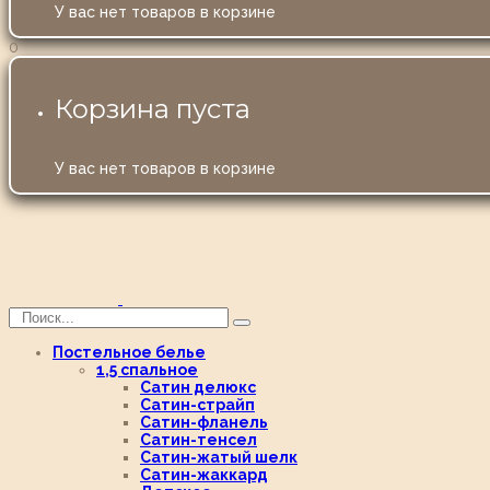
У вас нет товаров в корзине
0
Корзина пуста
У вас нет товаров в корзине
Постельное белье
1,5 спальное
Сатин делюкс
Сатин-страйп
Сатин-фланель
Сатин-тенсел
Сатин-жатый шелк
Сатин-жаккард