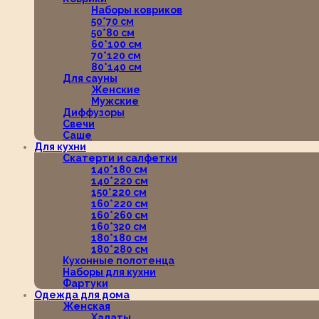
Наборы ковриков
50*70 см
50*80 см
60*100 см
70*120 см
80*140 см
Для сауны
Женские
Мужские
Диффузоры
Свечи
Саше
Для кухни
Скатерти и салфетки
140*180 см
140*220 см
150*220 см
160*220 см
160*260 см
160*320 см
180*180 см
180*280 см
Кухонные полотенца
Наборы для кухни
Фартуки
Одежда для дома
Женская
Халаты