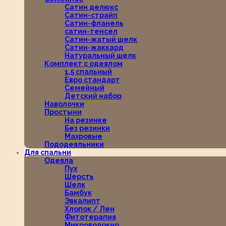
Сатин делюкс
Сатин-страйп
Сатин-фланель
сатин-тенсел
Сатин-жатый шелк
Сатин-жаккард
Натуральный шелк
Комплект с одеялом
1,5 спальный
Евро стандарт
Семейный
Детский набор
Наволочки
Простыни
На резинке
Без резинки
Махровые
Пододеяльники
Для спальни
Одеяла
Пух
Шерсть
Шелк
Бамбук
Эвкалипт
Хлопок / Лен
Фитотерапия
Микроволокно