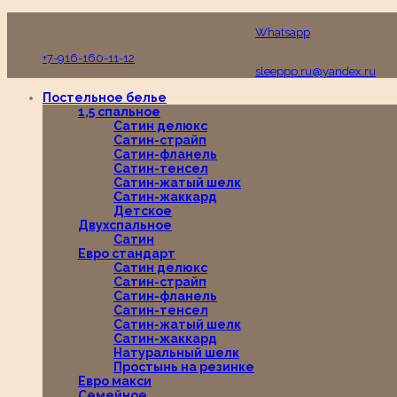
Пн-Вс с 10:00 до 19:00
Whatsapp
+7-916-160-11-12
sleeppp.ru@yandex.ru
Постельное белье
1,5 спальное
Сатин делюкс
Сатин-страйп
Сатин-фланель
Сатин-тенсел
Сатин-жатый шелк
Сатин-жаккард
Детское
Двухспальное
Сатин
Евро стандарт
Сатин делюкс
Сатин-страйп
Сатин-фланель
Сатин-тенсел
Сатин-жатый шелк
Сатин-жаккард
Натуральный шелк
Простынь на резинке
Евро макси
Семейное