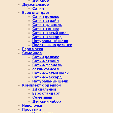
Детское
Двухспальное
Сатин
Евро стандарт
Сатин делюкс
Сатин-страйп
Сатин-фланель
Сатин-тенсел
Сатин-жатый шелк
Сатин-жаккард
Натуральный шелк
Простынь на резинке
Евро макси
Семейное
Сатин делюкс
Сатин-страйп
Сатин-фланель
сатин-тенсел
Сатин-жатый шелк
Сатин-жаккард
Натуральный шелк
Комплект с одеялом
1,5 спальный
Евро стандарт
Семейный
Детский набор
Наволочки
Простыни