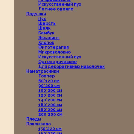
Искусственный пух
Летнее одеяло
Подушки
Пух
Шерсть
Шелк
Бамбук
Эвкалипт
Хлопок
Фитотерапия
Микроволокно
Искусственный пух
Ортопедические
Для декоративных наволочек
Наматрасники
Топпер
60*120 см
90*200 см
100*200 см
120*200 см
140*200 см
160*200 см
180*200 см
200*200 см
Пледы
Покрывала
150*220 см
160*220 см