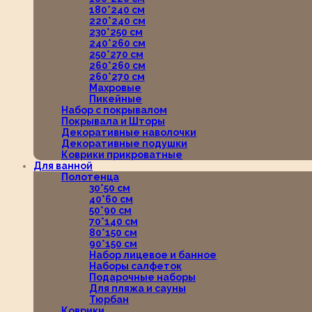
180*240 см
220*240 см
230*250 см
240*260 см
250*270 см
260*260 см
260*270 см
Махровые
Пикейные
Набор с покрывалом
Покрывала и Шторы
Декоративные наволочки
Декоративные подушки
Коврики прикроватные
Для ванной
Полотенца
30*50 см
40*60 см
50*90 см
70*140 см
80*150 см
90*150 см
Набор лицевое и банное
Наборы салфеток
Подарочные наборы
Для пляжа и сауны
Тюрбан
Коврики