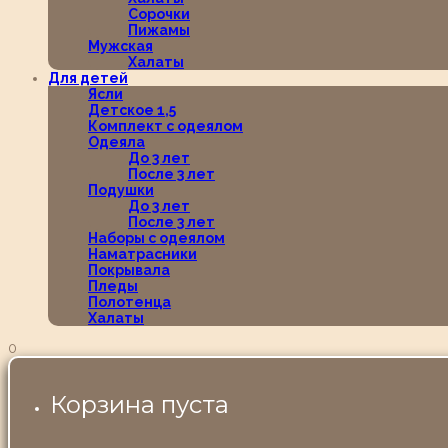
Сорочки
Пижамы
Мужская
Халаты
Для детей
Ясли
Детское 1,5
Комплект с одеялом
Одеяла
До 3 лет
После 3 лет
Подушки
До 3 лет
После 3 лет
Наборы с одеялом
Наматрасники
Покрывала
Пледы
Полотенца
Халаты
0
Корзина пуста