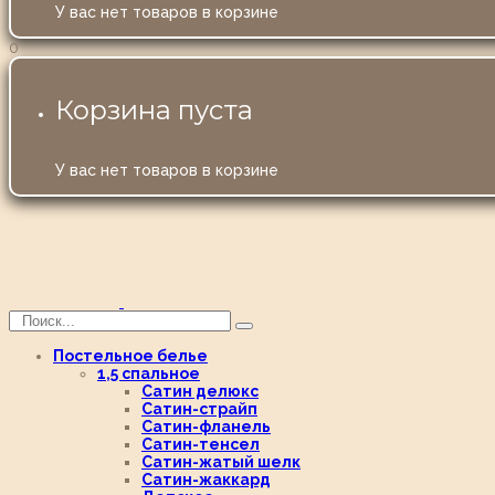
У вас нет товаров в корзине
0
Корзина пуста
У вас нет товаров в корзине
Постельное белье
1,5 спальное
Сатин делюкс
Сатин-страйп
Сатин-фланель
Сатин-тенсел
Сатин-жатый шелк
Сатин-жаккард