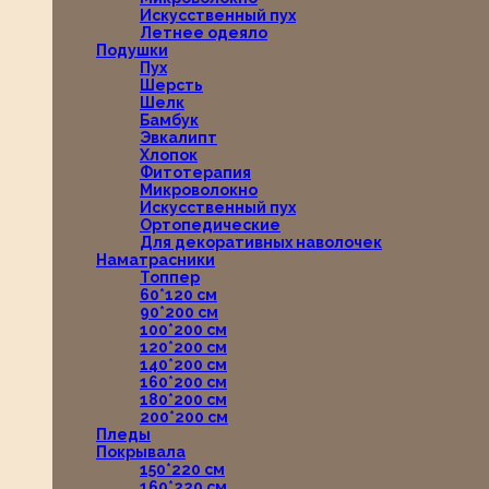
Искусственный пух
Летнее одеяло
Подушки
Пух
Шерсть
Шелк
Бамбук
Эвкалипт
Хлопок
Фитотерапия
Микроволокно
Искусственный пух
Ортопедические
Для декоративных наволочек
Наматрасники
Топпер
60*120 см
90*200 см
100*200 см
120*200 см
140*200 см
160*200 см
180*200 см
200*200 см
Пледы
Покрывала
150*220 см
160*220 см