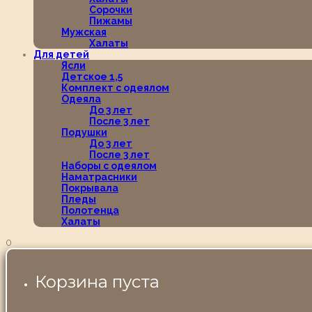
Сорочки
Пижамы
Мужская
Халаты
Для детей
Ясли
Детское 1,5
Комплект с одеялом
Одеяла
До 3 лет
После 3 лет
Подушки
До 3 лет
После 3 лет
Наборы с одеялом
Наматрасники
Покрывала
Пледы
Полотенца
Халаты
0
Корзина пуста