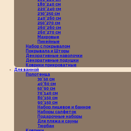
180*240 см
220*240 см
230*250 см
240*260 см
250*270 см
260*260 см
260*270 см
Махровые
Пикейные
Набор с покрывалом
Покрывала и Шторы
Декоративные наволочки
Декоративные подушки
Коврики прикроватные
Для ванной
Полотенца
30*50 см
40*60 см
50*90 см
70*140 см
80*150 см
90*150 см
Набор лицевое и банное
Наборы салфеток
Подарочные наборы
Для пляжа и сауны
Тюрбан
Коврики