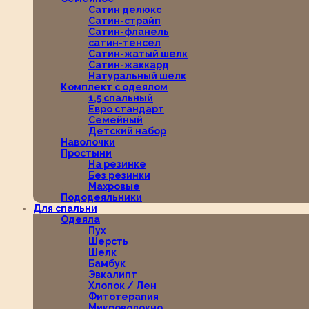
Сатин делюкс
Сатин-страйп
Сатин-фланель
сатин-тенсел
Сатин-жатый шелк
Сатин-жаккард
Натуральный шелк
Комплект с одеялом
1,5 спальный
Евро стандарт
Семейный
Детский набор
Наволочки
Простыни
На резинке
Без резинки
Махровые
Пододеяльники
Для спальни
Одеяла
Пух
Шерсть
Шелк
Бамбук
Эвкалипт
Хлопок / Лен
Фитотерапия
Микроволокно