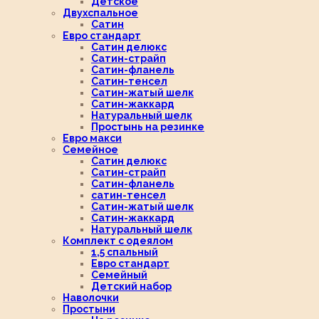
Детское
Двухспальное
Сатин
Евро стандарт
Сатин делюкс
Сатин-страйп
Сатин-фланель
Сатин-тенсел
Сатин-жатый шелк
Сатин-жаккард
Натуральный шелк
Простынь на резинке
Евро макси
Семейное
Сатин делюкс
Сатин-страйп
Сатин-фланель
сатин-тенсел
Сатин-жатый шелк
Сатин-жаккард
Натуральный шелк
Комплект с одеялом
1,5 спальный
Евро стандарт
Семейный
Детский набор
Наволочки
Простыни