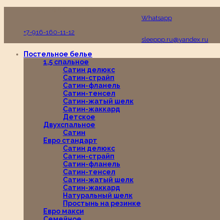
Пн-Вс с 10:00 до 19:00
Whatsapp
+7-916-160-11-12
sleeppp.ru@yandex.ru
Постельное белье
1,5 спальное
Сатин делюкс
Сатин-страйп
Сатин-фланель
Сатин-тенсел
Сатин-жатый шелк
Сатин-жаккард
Детское
Двухспальное
Сатин
Евро стандарт
Сатин делюкс
Сатин-страйп
Сатин-фланель
Сатин-тенсел
Сатин-жатый шелк
Сатин-жаккард
Натуральный шелк
Простынь на резинке
Евро макси
Семейное