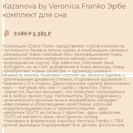
Kazanova by Veronica Franko Эрбе
комплект для сна
7,180
5,385
Р
Р
Коллекция «Dolce Fiore» представляет собой комплекты
постельного белья и легких одеял, в комбинации сатина и
уникальной ткани «матовый лен» (инновационная ткань
льняного плетения невероятно мягкая, нежная и
прохладная на ощупь). Как известно, плетение льна
грубовато, но за счет добавления в ткань вискозы, ткань
приобретает новые свойства — прохладу шелка и
нежность хлопка. Комплект состоит из: легкого одеяла, с
оригинальным дизайном стежки, отделанное кружевом с
бахрамой с 3-х сторон. Двухстороннее одеяло выполненно
верх — матовый лен, низ — сатин с принтом. Легко
стирается, быстро высыхает, что позволяет пользоваться
им в любое время года. Наполнитель: Благодаря миксу
органического волокна льна и экофайбера, обладает
невесомыми и облегающими свойствами, хорошей
воздупроницаемостью и терморегуляцией; -двух
наволочек 50х70 из сатина с принтом; -двух наволочек
70х70 из матового льна, простыни из сатина.
Упаковано в фирменную коробку Veronica Franko с ПВХ
ручкой, выкладка подчеркивает все детали, фотосессия.