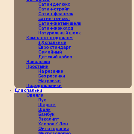
Сатин делюкс
Сатин-страйп
Сатин-фланель
сатин-тенсел
Сатин-жатый шелк
Сатин-жаккард
Натуральный шелк
Комплект с одеялом
1,5 спальный
Евро стандарт
Семейный
Детский набор
Наволочки
Простыни
На резинке
Без резинки
Махровые
Пододеяльники
Для спальни
Одеяла
Пух
Шерсть
Шелк
Бамбук
Эвкалипт
Хлопок / Лен
Фитотерапия
Микроволокно