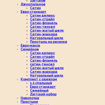
Детское
Двухспальное
Сатин
Евро стандарт
Сатин делюкс
Сатин-страйп
Сатин-фланель
Сатин-тенсел
Сатин-жатый шелк
Сатин-жаккард
Натуральный шелк
Простынь на резинке
Евро макси
Семейное
Сатин делюкс
Сатин-страйп
Сатин-фланель
сатин-тенсел
Сатин-жатый шелк
Сатин-жаккард
Натуральный шелк
Комплект с одеялом
1,5 спальный
Евро стандарт
Семейный
Детский набор
Наволочки
Простыни