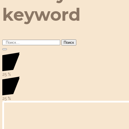
keyword
Поиск
25
%
25
%