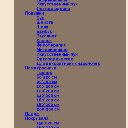
Искусственный пух
Летнее одеяло
Подушки
Пух
Шерсть
Шелк
Бамбук
Эвкалипт
Хлопок
Фитотерапия
Микроволокно
Искусственный пух
Ортопедические
Для декоративных наволочек
Наматрасники
Топпер
60*120 см
90*200 см
100*200 см
120*200 см
140*200 см
160*200 см
180*200 см
200*200 см
Пледы
Покрывала
150*220 см
160*220 см