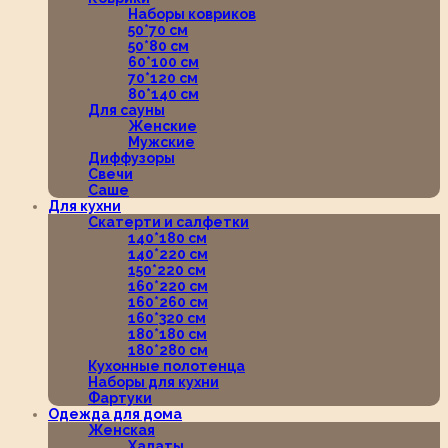
Наборы ковриков
50*70 см
50*80 см
60*100 см
70*120 см
80*140 см
Для сауны
Женские
Мужские
Диффузоры
Свечи
Саше
Для кухни
Скатерти и салфетки
140*180 см
140*220 см
150*220 см
160*220 см
160*260 см
160*320 см
180*180 см
180*280 см
Кухонные полотенца
Наборы для кухни
Фартуки
Одежда для дома
Женская
Халаты