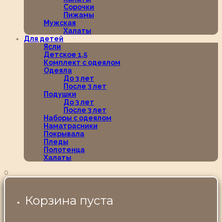
Сорочки
Пижамы
Мужская
Халаты
Для детей
Ясли
Детское 1,5
Комплект с одеялом
Одеяла
До 3 лет
После 3 лет
Подушки
До 3 лет
После 3 лет
Наборы с одеялом
Наматрасники
Покрывала
Пледы
Полотенца
Халаты
0
Корзина пуста