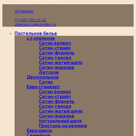
Пн-Вс с 10:00 до 19:00
Whatsapp
+7-916-160-11-12
sleeppp.ru@yandex.ru
Постельное белье
1,5 спальное
Сатин делюкс
Сатин-страйп
Сатин-фланель
Сатин-тенсел
Сатин-жатый шелк
Сатин-жаккард
Детское
Двухспальное
Сатин
Евро стандарт
Сатин делюкс
Сатин-страйп
Сатин-фланель
Сатин-тенсел
Сатин-жатый шелк
Сатин-жаккард
Натуральный шелк
Простынь на резинке
Евро макси
Семейное