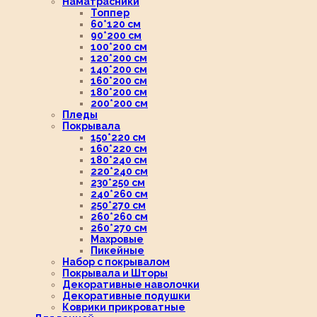
Наматрасники
Топпер
60*120 см
90*200 см
100*200 см
120*200 см
140*200 см
160*200 см
180*200 см
200*200 см
Пледы
Покрывала
150*220 см
160*220 см
180*240 см
220*240 см
230*250 см
240*260 см
250*270 см
260*260 см
260*270 см
Махровые
Пикейные
Набор с покрывалом
Покрывала и Шторы
Декоративные наволочки
Декоративные подушки
Коврики прикроватные