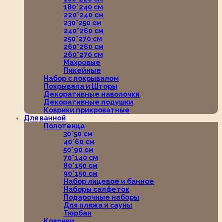
180*240 см
220*240 см
230*250 см
240*260 см
250*270 см
260*260 см
260*270 см
Махровые
Пикейные
Набор с покрывалом
Покрывала и Шторы
Декоративные наволочки
Декоративные подушки
Коврики прикроватные
Для ванной
Полотенца
30*50 см
40*60 см
50*90 см
70*140 см
80*150 см
90*150 см
Набор лицевое и банное
Наборы салфеток
Подарочные наборы
Для пляжа и сауны
Тюрбан
Коврики