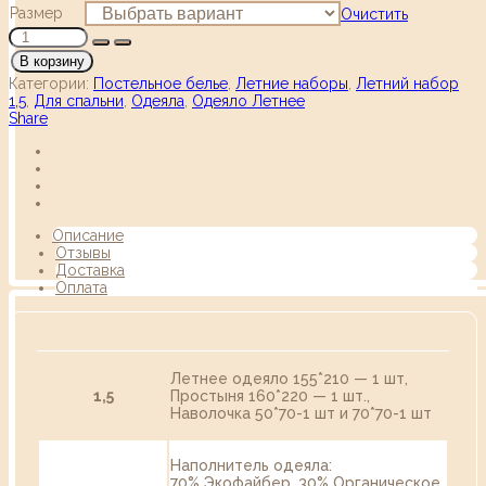
Размер
Очистить
В корзину
Категории:
Постельное белье
,
Летние наборы
,
Летний набор
1,5
,
Для спальни
,
Одеяла
,
Одеяло Летнее
Share
Описание
Отзывы
Доставка
Оплата
Летнее одеяло 155*210 — 1 шт,
1,5
Простыня 160*220 — 1 шт.,
Наволочка 50*70-1 шт и 70*70-1 шт
Наполнитель одеяла:
70% Экофайбер, 30% Органическое