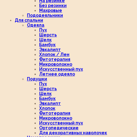
На резинке
Без резинки
Махровые
Пододеяльники
Для спальни
Одеяла
Пух
Шерсть
Шелк
Бамбук
Эвкалипт
Хлопок / Лен
Фитотерапия
Микроволокно
Искусственный пух
Летнее одеяло
Подушки
Пух
Шерсть
Шелк
Бамбук
Эвкалипт
Хлопок
Фитотерапия
Микроволокно
Искусственный пух
Ортопедические
Для декоративных наволочек