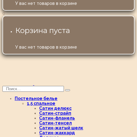
У вас нет товаров в корзине
0
Корзина пуста
У вас нет товаров в корзине
Постельное белье
1,5 спальное
Сатин делюкс
Сатин-страйп
Сатин-фланель
Сатин-тенсел
Сатин-жатый шелк
Сатин-жаккард