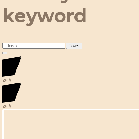
keyword
Поиск
25
%
25
%