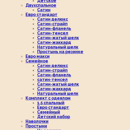
Детское
Двухспальное
Сатин
Евро стандарт
Сатин делюкс
Сатин-страйп
Сатин-фланель
Сатин-тенсел
Сатин-жатый шелк
Сатин-жаккард
Натуральный шелк
Простынь на резинке
Евро макси
Семейное
Сатин делюкс
Сатин-страйп
Сатин-фланель
сатин-тенсел
Сатин-жатый шелк
Сатин-жаккард
Натуральный шелк
Комплект с одеялом
1,5 спальный
Евро стандарт
Семейный
Детский набор
Наволочки
Простыни