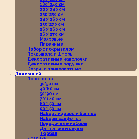
180*240 см
220*240 см
230*250 см
240*260 см
250*270 см
260*260 см
260*270 см
Махровые
Пикейные
Набор с покрывалом
Покрывала и Шторы
Декоративные наволочки
Декоративные подушки
Коврики прикроватные
Для ванной
Полотенца
30*50 см
40*60 см
50*90 см
70*140 см
80*150 см
90*150 см
Набор лицевое и банное
Наборы салфеток
Подарочные наборы
Для пляжа и сауны
Тюрбан
Коврики