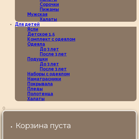
Сорочки
Пижамы
Мужская
Халаты
Для детей
Ясли
Детское 1,5
Комплект с одеялом
Одеяла
До 3 лет
После 3 лет
Подушки
До 3 лет
После 3 лет
Наборы с одеялом
Наматрасники
Покрывала
Пледы
Полотенца
Халаты
0
Корзина пуста