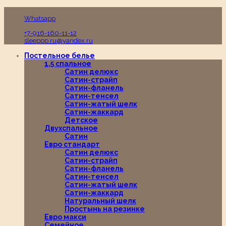
Пн-Вс с 10:00 до 19:00
Whatsapp
+7-916-160-11-12
sleeppp.ru@yandex.ru
Постельное белье
1,5 спальное
Сатин делюкс
Сатин-страйп
Сатин-фланель
Сатин-тенсел
Сатин-жатый шелк
Сатин-жаккард
Детское
Двухспальное
Сатин
Евро стандарт
Сатин делюкс
Сатин-страйп
Сатин-фланель
Сатин-тенсел
Сатин-жатый шелк
Сатин-жаккард
Натуральный шелк
Простынь на резинке
Евро макси
Семейное