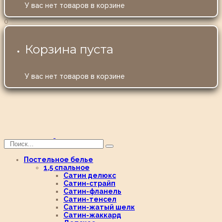
У вас нет товаров в корзине
0
Корзина пуста
У вас нет товаров в корзине
Постельное белье
1,5 спальное
Сатин делюкс
Сатин-страйп
Сатин-фланель
Сатин-тенсел
Сатин-жатый шелк
Сатин-жаккард