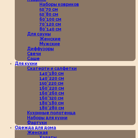
Наборы ковриков
50*70 см
50*80 см
60*100 см
70*120 см
80*140 см
Для сауны
Женские
Мужские
Диффузоры
Свечи
Саше
Для кухни
Скатерти и салфетки
140*180 см
140*220 см
150*220 см
160*220 см
160*260 см
160*320 см
180*180 см
180*280 см
Кухонные полотенца
Наборы для кухни
Фартуки
Одежда для дома
Женская
Халаты