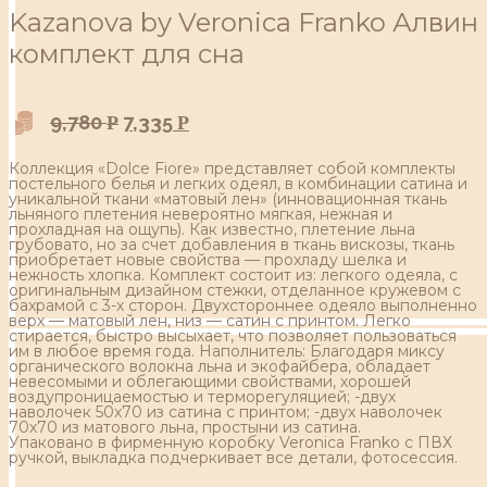
Kazanova by Veronica Franko Алвин
комплект для сна
9,780
7,335
Р
Р
Коллекция «Dolce Fiore» представляет собой комплекты
постельного белья и легких одеял, в комбинации сатина и
уникальной ткани «матовый лен» (инновационная ткань
льняного плетения невероятно мягкая, нежная и
прохладная на ощупь). Как известно, плетение льна
грубовато, но за счет добавления в ткань вискозы, ткань
приобретает новые свойства — прохладу шелка и
нежность хлопка. Комплект состоит из: легкого одеяла, с
оригинальным дизайном стежки, отделанное кружевом с
бахрамой с 3-х сторон. Двухстороннее одеяло выполненно
верх — матовый лен, низ — сатин с принтом. Легко
стирается, быстро высыхает, что позволяет пользоваться
им в любое время года. Наполнитель: Благодаря миксу
органического волокна льна и экофайбера, обладает
невесомыми и облегающими свойствами, хорошей
воздупроницаемостью и терморегуляцией; -двух
наволочек 50х70 из сатина с принтом; -двух наволочек
70х70 из матового льна, простыни из сатина.
Упаковано в фирменную коробку Veronica Franko с ПВХ
ручкой, выкладка подчеркивает все детали, фотосессия.