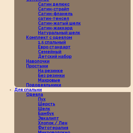
Сатин делюкс
Сатин-страйп
Сатин-фланель
сатин-тенсел
Сатин-жатый шелк
Сатин-жаккард
Натуральный шелк
Комплект с одеялом
1,5 спальный
Евро стандарт
Семейный
Детский набор
Наволочки
Простыни
На резинке
Без резинки
Махровые
Пододеяльники
Для спальни
Одеяла
Пух
Шерсть
Шелк
Бамбук
Эвкалипт
Хлопок / Лен
Фитотерапия
Микроволокно