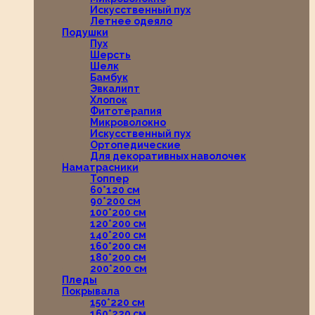
Искусственный пух
Летнее одеяло
Подушки
Пух
Шерсть
Шелк
Бамбук
Эвкалипт
Хлопок
Фитотерапия
Микроволокно
Искусственный пух
Ортопедические
Для декоративных наволочек
Наматрасники
Топпер
60*120 см
90*200 см
100*200 см
120*200 см
140*200 см
160*200 см
180*200 см
200*200 см
Пледы
Покрывала
150*220 см
160*220 см