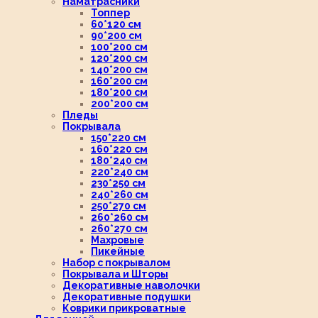
Наматрасники
Топпер
60*120 см
90*200 см
100*200 см
120*200 см
140*200 см
160*200 см
180*200 см
200*200 см
Пледы
Покрывала
150*220 см
160*220 см
180*240 см
220*240 см
230*250 см
240*260 см
250*270 см
260*260 см
260*270 см
Махровые
Пикейные
Набор с покрывалом
Покрывала и Шторы
Декоративные наволочки
Декоративные подушки
Коврики прикроватные