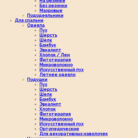
На резинке
Без резинки
Махровые
Пододеяльники
Для спальни
Одеяла
Пух
Шерсть
Шелк
Бамбук
Эвкалипт
Хлопок / Лен
Фитотерапия
Микроволокно
Искусственный пух
Летнее одеяло
Подушки
Пух
Шерсть
Шелк
Бамбук
Эвкалипт
Хлопок
Фитотерапия
Микроволокно
Искусственный пух
Ортопедические
Для декоративных наволочек