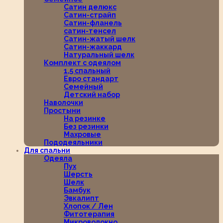
Сатин делюкс
Сатин-страйп
Сатин-фланель
сатин-тенсел
Сатин-жатый шелк
Сатин-жаккард
Натуральный шелк
Комплект с одеялом
1,5 спальный
Евро стандарт
Семейный
Детский набор
Наволочки
Простыни
На резинке
Без резинки
Махровые
Пододеяльники
Для спальни
Одеяла
Пух
Шерсть
Шелк
Бамбук
Эвкалипт
Хлопок / Лен
Фитотерапия
Микроволокно