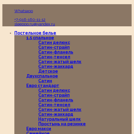
Пн-Вс с 10:00 до 19:00
Whatsapp
+7-916-160-11-12
sleeppp.ru@yandex.ru
Постельное белье
1,5 спальное
Сатин делюкс
Сатин-страйп
Сатин-фланель
Сатин-тенсел
Сатин-жатый шелк
Сатин-жаккард
Детское
Двухспальное
Сатин
Евро стандарт
Сатин делюкс
Сатин-страйп
Сатин-фланель
Сатин-тенсел
Сатин-жатый шелк
Сатин-жаккард
Натуральный шелк
Простынь на резинке
Евро макси
Семейное