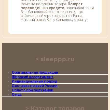
момента получения товара.
Возврат
переведенных средств
, производится на
Ваш банковский счет в течение 5—30
рабочих дней (срок зависит от Банка,
который выдал Вашу банковскую карту).
sleeppp.ru
Оригинальная продукция
Широкий ассортимент
Индивидуальный подход
Доставка по всей России
Оплата при получении
О нас
Каталог товаров