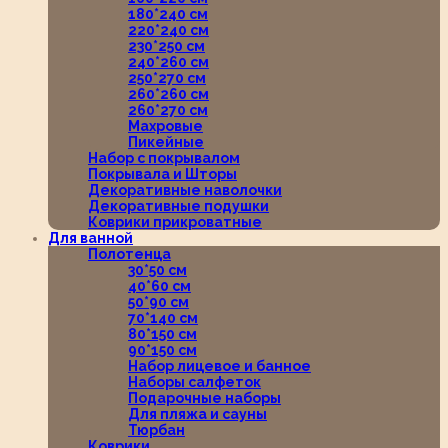
180*240 см
220*240 см
230*250 см
240*260 см
250*270 см
260*260 см
260*270 см
Махровые
Пикейные
Набор с покрывалом
Покрывала и Шторы
Декоративные наволочки
Декоративные подушки
Коврики прикроватные
Для ванной
Полотенца
30*50 см
40*60 см
50*90 см
70*140 см
80*150 см
90*150 см
Набор лицевое и банное
Наборы салфеток
Подарочные наборы
Для пляжа и сауны
Тюрбан
Коврики