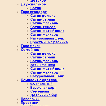
Детское
Двухспальное
Сатин
Евро стандарт
Сатин делюкс
Сатин-страйп
Сатин-фланель
Сатин-тенсел
Сатин-жатый шелк
Сатин-жаккард
Натуральный шелк
Простынь на резинке
Евро макси
Семейное
Сатин делюкс
Сатин-страйп
Сатин-фланель
сатин-тенсел
Сатин-жатый шелк
Сатин-жаккард
Натуральный шелк
Комплект с одеялом
1,5 спальный
Евро стандарт
Семейный
Детский набор
Наволочки
Простыни