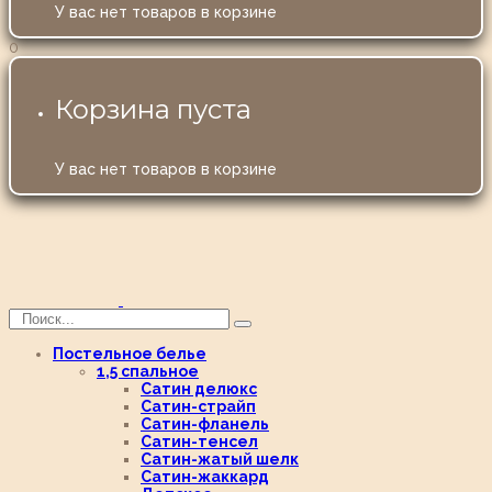
У вас нет товаров в корзине
0
Корзина пуста
У вас нет товаров в корзине
Постельное белье
1,5 спальное
Сатин делюкс
Сатин-страйп
Сатин-фланель
Сатин-тенсел
Сатин-жатый шелк
Сатин-жаккард