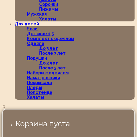
Сорочки
Пижамы
Мужская
Халаты
Для детей
Ясли
Детское 1,5
Комплект с одеялом
Одеяла
До 3 лет
После 3 лет
Подушки
До 3 лет
После 3 лет
Наборы с одеялом
Наматрасники
Покрывала
Пледы
Полотенца
Халаты
0
Корзина пуста