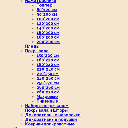
Наматрасники
Топпер
60*120 см
90*200 см
100*200 см
120*200 см
140*200 см
160*200 см
180*200 см
200*200 см
Пледы
Покрывала
150*220 см
160*220 см
180*240 см
220*240 см
230*250 см
240*260 см
250*270 см
260*260 см
260*270 см
Махровые
Пикейные
Набор с покрывалом
Покрывала и Шторы
Декоративные наволочки
Декоративные подушки
Коврики прикроватные