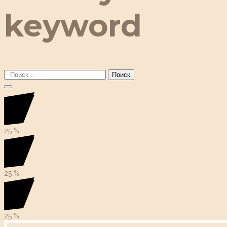
keyword
Поиск
25
%
25
%
25
%