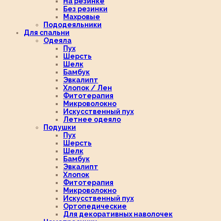
На резинке
Без резинки
Махровые
Пододеяльники
Для спальни
Одеяла
Пух
Шерсть
Шелк
Бамбук
Эвкалипт
Хлопок / Лен
Фитотерапия
Микроволокно
Искусственный пух
Летнее одеяло
Подушки
Пух
Шерсть
Шелк
Бамбук
Эвкалипт
Хлопок
Фитотерапия
Микроволокно
Искусственный пух
Ортопедические
Для декоративных наволочек