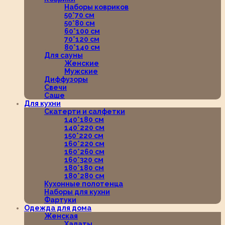
Наборы ковриков
50*70 см
50*80 см
60*100 см
70*120 см
80*140 см
Для сауны
Женские
Мужские
Диффузоры
Свечи
Саше
Для кухни
Скатерти и салфетки
140*180 см
140*220 см
150*220 см
160*220 см
160*260 см
160*320 см
180*180 см
180*280 см
Кухонные полотенца
Наборы для кухни
Фартуки
Одежда для дома
Женская
Халаты