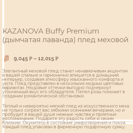
KAZANOVA Buffy Premium
(дымчатая лаванда) плед меховой
9,045
–
12,015
Р
Р
Элегантный меховой плед станет ненавязчивым акцентом
в вашей спальне и гармонично впишется в домашний
интерьер, создавая атмосферу изысканного комфорта и
уюта. Плед представлен в нескольких модных цветовых
вариантах. Нюдовые оттенки выгодно подчеркнут
утонченный вкус его обладателя. Пепел розы поможет в
создании романтической обстановки.
Тёплый и невероятно мягкий плед из искусственного меха
не только согреет вас зябкими осенними вечерами, но и
пробудит в вашей душе нежные чувства и приятные
воспоминания. Подарите эту радость себе и своим
близким. Окунитесь в состояние умиротворения и покоя.
Каждый плед упакован в фирменную подарочную сумку.