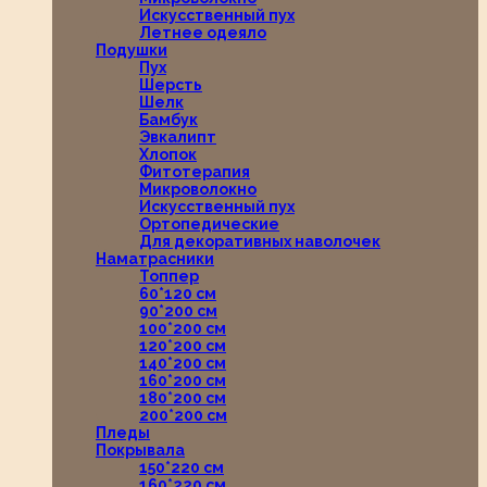
Искусственный пух
Летнее одеяло
Подушки
Пух
Шерсть
Шелк
Бамбук
Эвкалипт
Хлопок
Фитотерапия
Микроволокно
Искусственный пух
Ортопедические
Для декоративных наволочек
Наматрасники
Топпер
60*120 см
90*200 см
100*200 см
120*200 см
140*200 см
160*200 см
180*200 см
200*200 см
Пледы
Покрывала
150*220 см
160*220 см