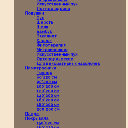
Искусственный пух
Летнее одеяло
Подушки
Пух
Шерсть
Шелк
Бамбук
Эвкалипт
Хлопок
Фитотерапия
Микроволокно
Искусственный пух
Ортопедические
Для декоративных наволочек
Наматрасники
Топпер
60*120 см
90*200 см
100*200 см
120*200 см
140*200 см
160*200 см
180*200 см
200*200 см
Пледы
Покрывала
150*220 см
160*220 см