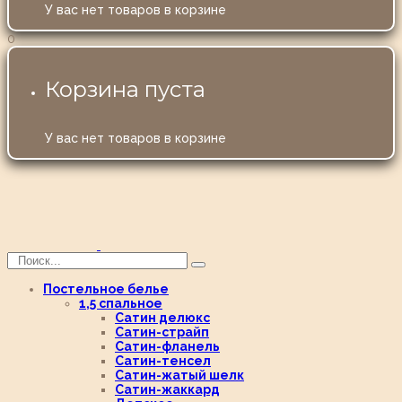
У вас нет товаров в корзине
0
Корзина пуста
У вас нет товаров в корзине
Постельное белье
1,5 спальное
Сатин делюкс
Сатин-страйп
Сатин-фланель
Сатин-тенсел
Сатин-жатый шелк
Сатин-жаккард