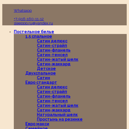
Пн-Вс с 10:00 до 19:00
Whatsapp
+7-916-160-11-12
sleeppp.ru@yandex.ru
Постельное белье
1,5 спальное
Сатин делюкс
Сатин-страйп
Сатин-фланель
Сатин-тенсел
Сатин-жатый шелк
Сатин-жаккард
Детское
Двухспальное
Сатин
Евро стандарт
Сатин делюкс
Сатин-страйп
Сатин-фланель
Сатин-тенсел
Сатин-жатый шелк
Сатин-жаккард
Натуральный шелк
Простынь на резинке
Евро макси
Семейное