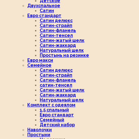
Детское
Двухспальное
Сатин
Евро стандарт
Сатин делюкс
Сатин-страйп
Сатин-фланель
Сатин-тенсел
Сатин-жатый шелк
Сатин-жаккард
Натуральный шелк
Простынь на резинке
Евро макси
Семейное
Сатин делюкс
Сатин-страйп
Сатин-фланель
сатин-тенсел
Сатин-жатый шелк
Сатин-жаккард
Натуральный шелк
Комплект с одеялом
1,5 спальный
Евро стандарт
Семейный
Детский набор
Наволочки
Простыни