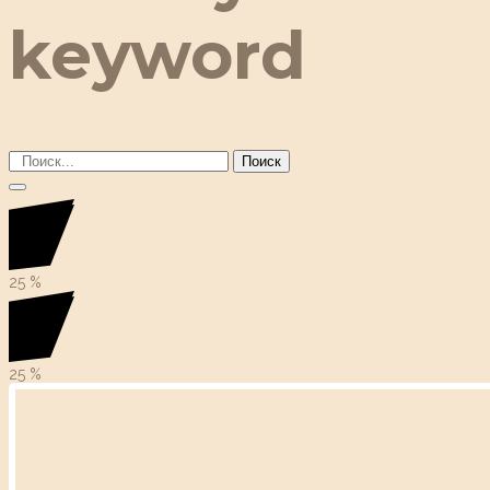
keyword
Поиск
25
%
25
%