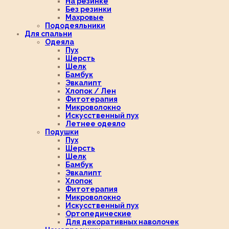
На резинке
Без резинки
Махровые
Пододеяльники
Для спальни
Одеяла
Пух
Шерсть
Шелк
Бамбук
Эвкалипт
Хлопок / Лен
Фитотерапия
Микроволокно
Искусственный пух
Летнее одеяло
Подушки
Пух
Шерсть
Шелк
Бамбук
Эвкалипт
Хлопок
Фитотерапия
Микроволокно
Искусственный пух
Ортопедические
Для декоративных наволочек