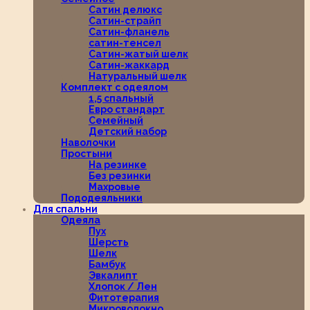
Сатин делюкс
Сатин-страйп
Сатин-фланель
сатин-тенсел
Сатин-жатый шелк
Сатин-жаккард
Натуральный шелк
Комплект с одеялом
1,5 спальный
Евро стандарт
Семейный
Детский набор
Наволочки
Простыни
На резинке
Без резинки
Махровые
Пододеяльники
Для спальни
Одеяла
Пух
Шерсть
Шелк
Бамбук
Эвкалипт
Хлопок / Лен
Фитотерапия
Микроволокно