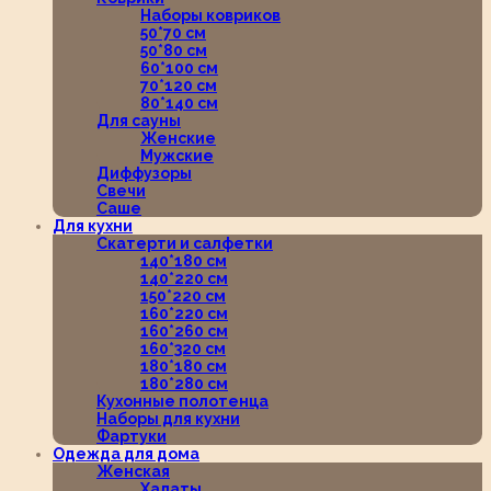
Наборы ковриков
50*70 см
50*80 см
60*100 см
70*120 см
80*140 см
Для сауны
Женские
Мужские
Диффузоры
Свечи
Саше
Для кухни
Скатерти и салфетки
140*180 см
140*220 см
150*220 см
160*220 см
160*260 см
160*320 см
180*180 см
180*280 см
Кухонные полотенца
Наборы для кухни
Фартуки
Одежда для дома
Женская
Халаты