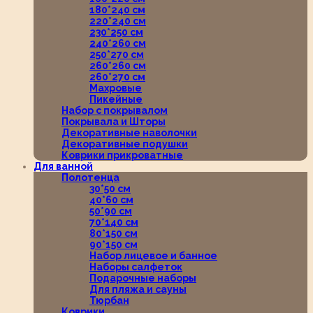
180*240 см
220*240 см
230*250 см
240*260 см
250*270 см
260*260 см
260*270 см
Махровые
Пикейные
Набор с покрывалом
Покрывала и Шторы
Декоративные наволочки
Декоративные подушки
Коврики прикроватные
Для ванной
Полотенца
30*50 см
40*60 см
50*90 см
70*140 см
80*150 см
90*150 см
Набор лицевое и банное
Наборы салфеток
Подарочные наборы
Для пляжа и сауны
Тюрбан
Коврики