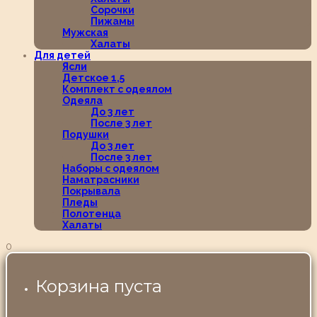
Сорочки
Пижамы
Мужская
Халаты
Для детей
Ясли
Детское 1,5
Комплект с одеялом
Одеяла
До 3 лет
После 3 лет
Подушки
До 3 лет
После 3 лет
Наборы с одеялом
Наматрасники
Покрывала
Пледы
Полотенца
Халаты
0
Корзина пуста