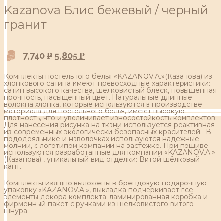
Kazanova Блис бежевый / черный
гранит
7,740
5,805
Р
Р
Комплекты постельного белья «KAZANOV.A.»(Казанова) из
хлопкового сатина имеют превосходные характеристики:
сатин высокого качества, шелковистый блеск, повышенная
прочность, насыщенный цвет. Натуральные длинные
волокна хлопка, которые используются в производстве
материала для постельного белья, имеют высокую
плотность, что и увеличивает износостойкость комплектов.
Для нанесения рисунка на ткани используется реактивная
из современных экологически безопасных красителей. В
пододеяльнике и наволочках используются надёжные
молнии, с логотипом компании на застёжке. При пошиве
используются разработанные для компании «KAZANOV.A.»
(Казанова) , уникальный вид отделки: Витой шёлковый
кант.
Комплекты изящно выложены в брендовую подарочную
упаковку «KAZANOV.A.», выкладка подчеркивает все
элементы декора комплекта: ламинированная коробка и
фирменный пакет с ручками из шелковистого витого
шнура