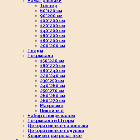
Наматрасники
Топпер
60*120 см
90*200 см
100*200 см
120*200 см
140*200 см
160*200 см
180*200 см
200*200 см
Пледы
Покрывала
150*220 см
160*220 см
180*240 см
220*240 см
230*250 см
240*260 см
250*270 см
260*260 см
260*270 см
Махровые
Пикейные
Набор с покрывалом
Покрывала и Шторы
Декоративные наволочки
Декоративные подушки
Коврики прикроватные