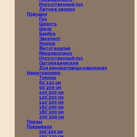
Искусственный пух
Летнее одеяло
Подушки
Пух
Шерсть
Шелк
Бамбук
Эвкалипт
Хлопок
Фитотерапия
Микроволокно
Искусственный пух
Ортопедические
Для декоративных наволочек
Наматрасники
Топпер
60*120 см
90*200 см
100*200 см
120*200 см
140*200 см
160*200 см
180*200 см
200*200 см
Пледы
Покрывала
150*220 см
160*220 см