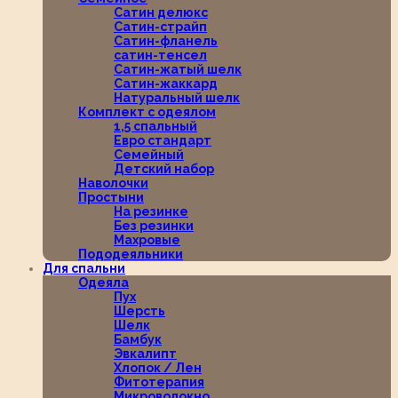
Сатин делюкс
Сатин-страйп
Сатин-фланель
сатин-тенсел
Сатин-жатый шелк
Сатин-жаккард
Натуральный шелк
Комплект с одеялом
1,5 спальный
Евро стандарт
Семейный
Детский набор
Наволочки
Простыни
На резинке
Без резинки
Махровые
Пододеяльники
Для спальни
Одеяла
Пух
Шерсть
Шелк
Бамбук
Эвкалипт
Хлопок / Лен
Фитотерапия
Микроволокно