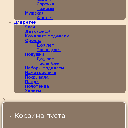
Сорочки
Пижамы
Мужская
Халаты
Для детей
Ясли
Детское 1,5
Комплект с одеялом
Одеяла
До 3 лет
После 3 лет
Подушки
До 3 лет
После 3 лет
Наборы с одеялом
Наматрасники
Покрывала
Пледы
Полотенца
Халаты
0
Корзина пуста