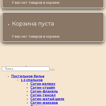
У вас нет товаров в корзине
0
Корзина пуста
У вас нет товаров в корзине
Постельное белье
1,5 спальное
Сатин делюкс
Сатин-страйп
Сатин-фланель
Сатин-тенсел
Сатин-жатый шелк
Сатин-жаккард