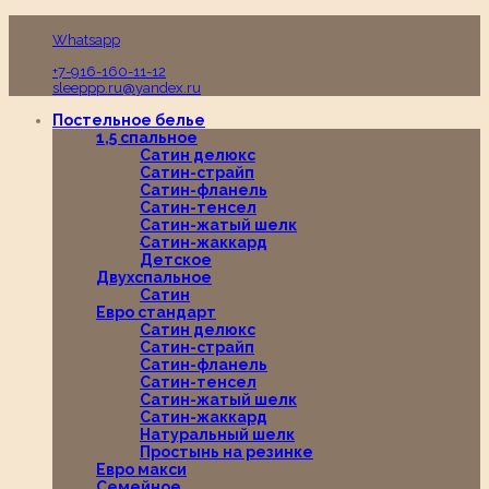
Пн-Вс с 10:00 до 19:00
Whatsapp
+7-916-160-11-12
sleeppp.ru@yandex.ru
Постельное белье
1,5 спальное
Сатин делюкс
Сатин-страйп
Сатин-фланель
Сатин-тенсел
Сатин-жатый шелк
Сатин-жаккард
Детское
Двухспальное
Сатин
Евро стандарт
Сатин делюкс
Сатин-страйп
Сатин-фланель
Сатин-тенсел
Сатин-жатый шелк
Сатин-жаккард
Натуральный шелк
Простынь на резинке
Евро макси
Семейное