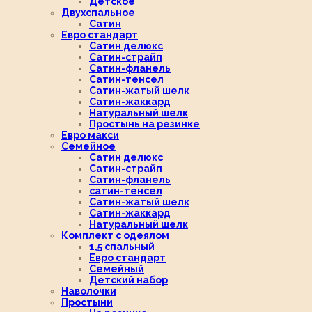
Детское
Двухспальное
Сатин
Евро стандарт
Сатин делюкс
Сатин-страйп
Сатин-фланель
Сатин-тенсел
Сатин-жатый шелк
Сатин-жаккард
Натуральный шелк
Простынь на резинке
Евро макси
Семейное
Сатин делюкс
Сатин-страйп
Сатин-фланель
сатин-тенсел
Сатин-жатый шелк
Сатин-жаккард
Натуральный шелк
Комплект с одеялом
1,5 спальный
Евро стандарт
Семейный
Детский набор
Наволочки
Простыни