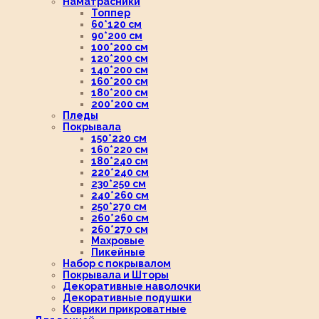
Наматрасники
Топпер
60*120 см
90*200 см
100*200 см
120*200 см
140*200 см
160*200 см
180*200 см
200*200 см
Пледы
Покрывала
150*220 см
160*220 см
180*240 см
220*240 см
230*250 см
240*260 см
250*270 см
260*260 см
260*270 см
Махровые
Пикейные
Набор с покрывалом
Покрывала и Шторы
Декоративные наволочки
Декоративные подушки
Коврики прикроватные