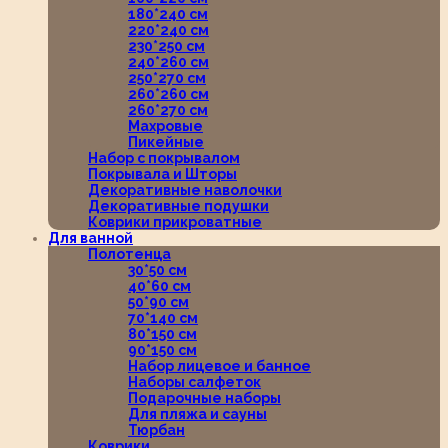
180*240 см
220*240 см
230*250 см
240*260 см
250*270 см
260*260 см
260*270 см
Махровые
Пикейные
Набор с покрывалом
Покрывала и Шторы
Декоративные наволочки
Декоративные подушки
Коврики прикроватные
Для ванной
Полотенца
30*50 см
40*60 см
50*90 см
70*140 см
80*150 см
90*150 см
Набор лицевое и банное
Наборы салфеток
Подарочные наборы
Для пляжа и сауны
Тюрбан
Коврики