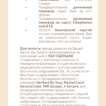
товара
Предварительный
денежный
перевод
через банк на р/с
фирмы
Предварительная
денежный
перевод на карту Сбербанка
или ВТБ
Оплата
банковской картой
(после подтвеждения заказа Вам
на электронную почту будет
выставлен счет на оплату)
Для оплаты
(ввода реквизитов Вашей
карты) Вы будете перенаправлены на
платежный шлюз
ПАО СБЕРБАНК
.
Соединение с платежным шлюзом и
передача информации осуществляется в
защищенном режиме с использованием
протокола шифрования SSL. В случае если
Ваш банк поддерживает технологию
безопасного проведения интернет-
платежей
Verified By Visa, MasterCard
SecureCode, MIR Accept, J-Secure
для
проведения платежа также может
потребоваться ввод специального пароля.
Настоящий сайт поддерживает 256-битное
шифрование. Конфиденциальность
сообщаемой персональной информации