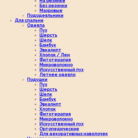
На резинке
Без резинки
Махровые
Пододеяльники
Для спальни
Одеяла
Пух
Шерсть
Шелк
Бамбук
Эвкалипт
Хлопок / Лен
Фитотерапия
Микроволокно
Искусственный пух
Летнее одеяло
Подушки
Пух
Шерсть
Шелк
Бамбук
Эвкалипт
Хлопок
Фитотерапия
Микроволокно
Искусственный пух
Ортопедические
Для декоративных наволочек