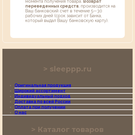
момента получения товара.
Возврат
переведенных средств
, производится на
Ваш банковский счет в течение 5—30
рабочих дней (срок зависит от Банка,
который выдал Вашу банковскую карту).
sleeppp.ru
Оригинальная продукция
Широкий ассортимент
Индивидуальный подход
Доставка по всей России
Оплата при получении
О нас
Каталог товаров