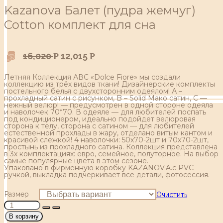
Kazanova Балет (пудра жемчуг)
Cotton комплект для сна
16,020
12,015
Р
Р
Летняя Коллекция АВС «Dolce Fiore» мы создали
коллекцию из трёх видов ткани! Дизайнерские комплекты
постельного белья с двухсторонним одеялом! А –
прохладный сатин с рисунком, B – Solid Мако сатин, С —
нежный велюр! — предусмотрен в одной стороне одеяла
и наволочек 70*70. В одеяле — для любителей поспать
под кондиционером, идеально подойдет велюровая
сторона к телу, сторона с сатином — для любителей
естественной прохлады в жару, отделано витым кантом и
красивой слежкой! 4 наволочки: 50х70-2шт и 70х70-2шт,
простынь из прохладного сатина. Коллекция представлена
в 3х комплектациях: евро, семейное, полуторное. На выбор
самые популярные цвета в этом сезоне.
Упаковано в фирменную коробку KAZANOV.A.с PVC
ручкой, выкладка подчеркивает все детали, фотосессия.
Размер
Очистить
В корзину