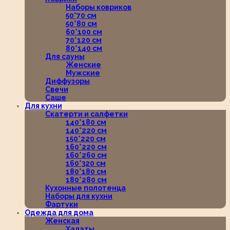
Наборы ковриков
50*70 см
50*80 см
60*100 см
70*120 см
80*140 см
Для сауны
Женские
Мужские
Диффузоры
Свечи
Саше
Для кухни
Скатерти и салфетки
140*180 см
140*220 см
150*220 см
160*220 см
160*260 см
160*320 см
180*180 см
180*280 см
Кухонные полотенца
Наборы для кухни
Фартуки
Одежда для дома
Женская
Халаты