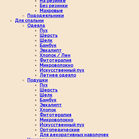
На резинке
Без резинки
Махровые
Пододеяльники
Для спальни
Одеяла
Пух
Шерсть
Шелк
Бамбук
Эвкалипт
Хлопок / Лен
Фитотерапия
Микроволокно
Искусственный пух
Летнее одеяло
Подушки
Пух
Шерсть
Шелк
Бамбук
Эвкалипт
Хлопок
Фитотерапия
Микроволокно
Искусственный пух
Ортопедические
Для декоративных наволочек