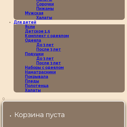
Сорочки
Пижамы
Мужская
Халаты
Для детей
Ясли
Детское 1,5
Комплект с одеялом
Одеяла
До 3 лет
После 3 лет
Подушки
До 3 лет
После 3 лет
Наборы с одеялом
Наматрасники
Покрывала
Пледы
Полотенца
Халаты
0
Корзина пуста