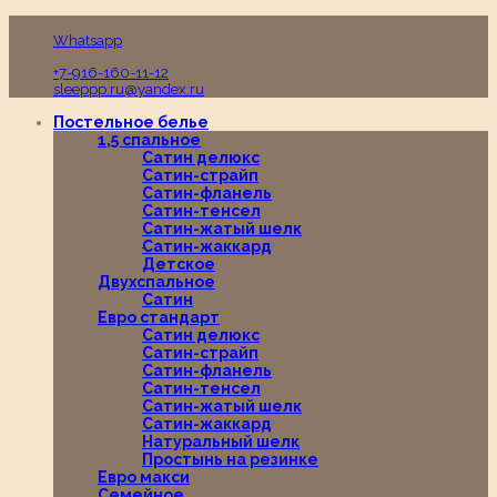
Пн-Вс с 10:00 до 19:00
Whatsapp
+7-916-160-11-12
sleeppp.ru@yandex.ru
Постельное белье
1,5 спальное
Сатин делюкс
Сатин-страйп
Сатин-фланель
Сатин-тенсел
Сатин-жатый шелк
Сатин-жаккард
Детское
Двухспальное
Сатин
Евро стандарт
Сатин делюкс
Сатин-страйп
Сатин-фланель
Сатин-тенсел
Сатин-жатый шелк
Сатин-жаккард
Натуральный шелк
Простынь на резинке
Евро макси
Семейное