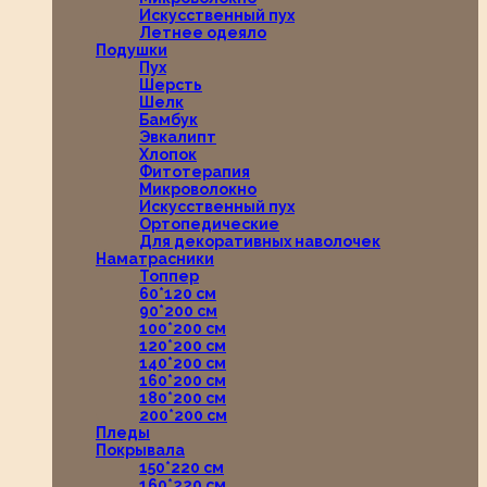
Искусственный пух
Летнее одеяло
Подушки
Пух
Шерсть
Шелк
Бамбук
Эвкалипт
Хлопок
Фитотерапия
Микроволокно
Искусственный пух
Ортопедические
Для декоративных наволочек
Наматрасники
Топпер
60*120 см
90*200 см
100*200 см
120*200 см
140*200 см
160*200 см
180*200 см
200*200 см
Пледы
Покрывала
150*220 см
160*220 см