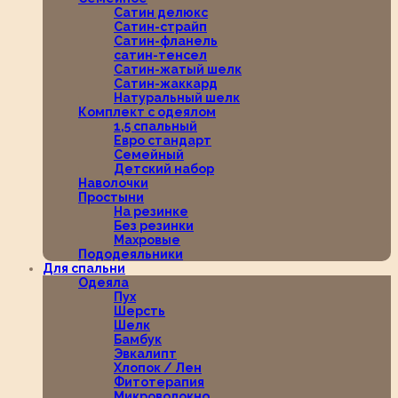
Сатин делюкс
Сатин-страйп
Сатин-фланель
сатин-тенсел
Сатин-жатый шелк
Сатин-жаккард
Натуральный шелк
Комплект с одеялом
1,5 спальный
Евро стандарт
Семейный
Детский набор
Наволочки
Простыни
На резинке
Без резинки
Махровые
Пододеяльники
Для спальни
Одеяла
Пух
Шерсть
Шелк
Бамбук
Эвкалипт
Хлопок / Лен
Фитотерапия
Микроволокно