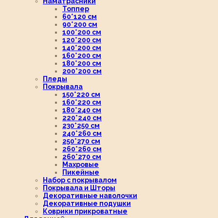
Наматрасники
Топпер
60*120 см
90*200 см
100*200 см
120*200 см
140*200 см
160*200 см
180*200 см
200*200 см
Пледы
Покрывала
150*220 см
160*220 см
180*240 см
220*240 см
230*250 см
240*260 см
250*270 см
260*260 см
260*270 см
Махровые
Пикейные
Набор с покрывалом
Покрывала и Шторы
Декоративные наволочки
Декоративные подушки
Коврики прикроватные