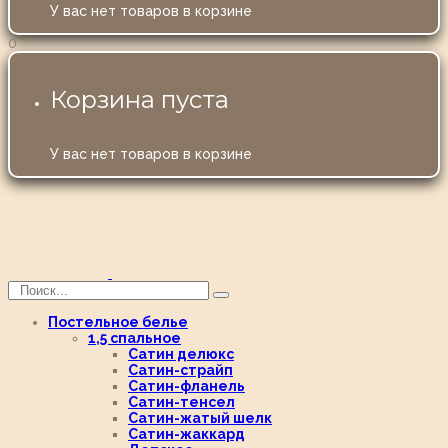
У вас нет товаров в корзине
0
Корзина пуста
У вас нет товаров в корзине
Постельное белье
1,5 спальное
Сатин делюкс
Сатин-страйп
Сатин-фланель
Сатин-тенсел
Сатин-жатый шелк
Сатин-жаккард