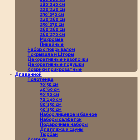
180*240 см
220*240 см
230*250 см
240*260 см
250*270 см
260*260 см
260*270 см
Махровые
Пикейные
Набор с покрывалом
Покрывала и Шторы
Декоративные наволочки
Декоративные подушки
Коврики прикроватные
Для ванной
Полотенца
30*50 см
40*60 см
50*90 см
70*140 см
80*150 см
90*150 см
Набор лицевое и банное
Наборы салфеток
Подарочные наборы
Для пляжа и сауны
Тюрбан
Коврики