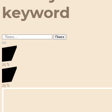
keyword
Поиск
25
%
25
%