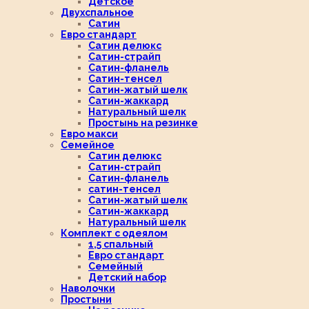
Детское
Двухспальное
Сатин
Евро стандарт
Сатин делюкс
Сатин-страйп
Сатин-фланель
Сатин-тенсел
Сатин-жатый шелк
Сатин-жаккард
Натуральный шелк
Простынь на резинке
Евро макси
Семейное
Сатин делюкс
Сатин-страйп
Сатин-фланель
сатин-тенсел
Сатин-жатый шелк
Сатин-жаккард
Натуральный шелк
Комплект с одеялом
1,5 спальный
Евро стандарт
Семейный
Детский набор
Наволочки
Простыни