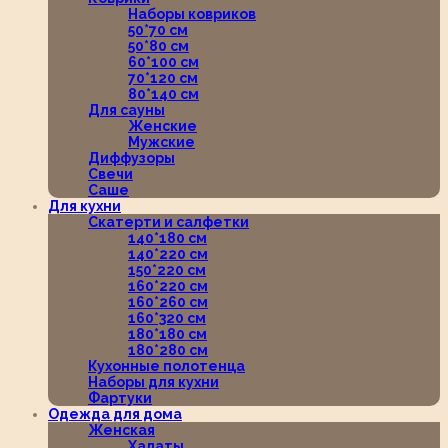
Наборы ковриков
50*70 см
50*80 см
60*100 см
70*120 см
80*140 см
Для сауны
Женские
Мужские
Диффузоры
Свечи
Саше
Для кухни
Скатерти и салфетки
140*180 см
140*220 см
150*220 см
160*220 см
160*260 см
160*320 см
180*180 см
180*280 см
Кухонные полотенца
Наборы для кухни
Фартуки
Одежда для дома
Женская
Халаты