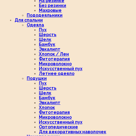
На резинке
Без резинки
Махровые
Пододеяльники
Для спальни
Одеяла
Пух
Шерсть
Шелк
Бамбук
Эвкалипт
Хлопок / Лен
Фитотерапия
Микроволокно
Искусственный пух
Летнее одеяло
Подушки
Пух
Шерсть
Шелк
Бамбук
Эвкалипт
Хлопок
Фитотерапия
Микроволокно
Искусственный пух
Ортопедические
Для декоративных наволочек