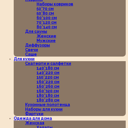
Наборы ковриков
50*70 см
50*80 см
60*100 см
70*120 см
80*140 см
Для сауны
Женские
Мужские
Диффузоры
Свечи
Саше
Для кухни
Скатерти и салфетки
140*180 см
140*220 см
150*220 см
160*220 см
160*260 см
160*320 см
180*180 см
180*280 см
Кухонные полотенца
Наборы для кухни
Фартуки
Одежда для дома
Женская
Халаты