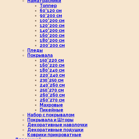
Наматрасники
Топпер
60*120 см
90*200 см
100*200 см
120*200 см
140*200 см
160*200 см
180*200 см
200*200 см
Пледы
Покрывала
150*220 см
160*220 см
180*240 см
220*240 см
230*250 см
240*260 см
250*270 см
260*260 см
260*270 см
Махровые
Пикейные
Набор с покрывалом
Покрывала и Шторы
Декоративные наволочки
Декоративные подушки
Коврики прикроватные