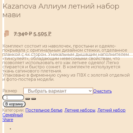
Kazanova Аллиум летний набор
мави
7,340
5,505
Р
Р
Комплект состоит из наволочек, простыни и одеяло-
покрывала с оригинальным дизайном стежки, отделанное
планкой с 4х сторон. Уникальным дышащим наполнителем
«тинсулейт», обладающим невесомыми свойствам, что
позволяет использовать его как летнее одеяло! Легко
стирается и быстро сохнет. В комплекте исполузуется
ткань сатинового плетения.
Упаковано в фирменную сумку из ПВХ c золотой отделкой
и фото-постера модели.
Размер
Очистить
В корзину
Категории:
Постельное белье
,
Летние наборы
,
Летний набор
Семейный
Share