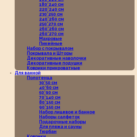
180*240 см
220*240 см
230*250 см
240*260 см
250*270 см
260*260 см
260*270 см
Махровые
Пикейные
Набор с покрывалом
Покрывала и Шторы
Декоративные наволочки
Декоративные подушки
Коврики прикроватные
Для ванной
Полотенца
30*50 см
40*60 см
50*90 см
70*140 см
80*150 см
90*150 см
Набор лицевое и банное
Наборы салфеток
Подарочные наборы
Для пляжа и сауны
Тюрбан
Коврики