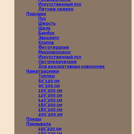
Искусственный пух
Летнее одеяло
Подушки
Пух
Шерсть
Шелк
Бамбук
Эвкалипт
Хлопок
Фитотерапия
Микроволокно
Искусственный пух
Ортопедические
Для декоративных наволочек
Наматрасники
Топпер
60*120 см
90*200 см
100*200 см
120*200 см
140*200 см
160*200 см
180*200 см
200*200 см
Пледы
Покрывала
150*220 см
160*220 см