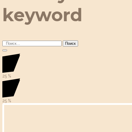
keyword
Поиск
25
%
25
%