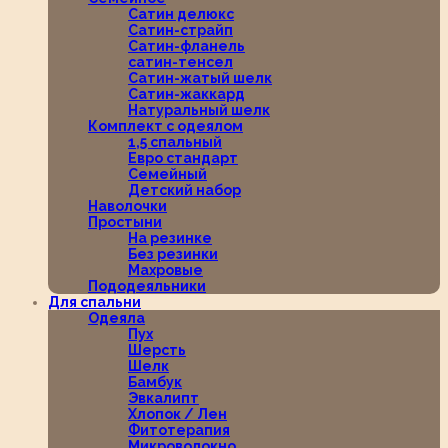
Сатин делюкс
Сатин-страйп
Сатин-фланель
сатин-тенсел
Сатин-жатый шелк
Сатин-жаккард
Натуральный шелк
Комплект с одеялом
1,5 спальный
Евро стандарт
Семейный
Детский набор
Наволочки
Простыни
На резинке
Без резинки
Махровые
Пододеяльники
Для спальни
Одеяла
Пух
Шерсть
Шелк
Бамбук
Эвкалипт
Хлопок / Лен
Фитотерапия
Микроволокно