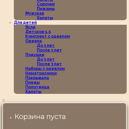
Сорочки
Пижамы
Мужская
Халаты
Для детей
Ясли
Детское 1,5
Комплект с одеялом
Одеяла
До 3 лет
После 3 лет
Подушки
До 3 лет
После 3 лет
Наборы с одеялом
Наматрасники
Покрывала
Пледы
Полотенца
Халаты
0
Корзина пуста