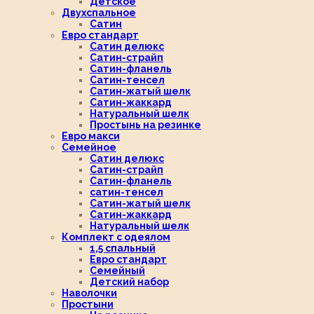
Детское
Двухспальное
Сатин
Евро стандарт
Сатин делюкс
Сатин-страйп
Сатин-фланель
Сатин-тенсел
Сатин-жатый шелк
Сатин-жаккард
Натуральный шелк
Простынь на резинке
Евро макси
Семейное
Сатин делюкс
Сатин-страйп
Сатин-фланель
сатин-тенсел
Сатин-жатый шелк
Сатин-жаккард
Натуральный шелк
Комплект с одеялом
1,5 спальный
Евро стандарт
Семейный
Детский набор
Наволочки
Простыни