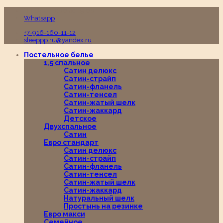
Пн-Вс с 10:00 до 19:00
Whatsapp
+7-916-160-11-12
sleeppp.ru@yandex.ru
Постельное белье
1,5 спальное
Сатин делюкс
Сатин-страйп
Сатин-фланель
Сатин-тенсел
Сатин-жатый шелк
Сатин-жаккард
Детское
Двухспальное
Сатин
Евро стандарт
Сатин делюкс
Сатин-страйп
Сатин-фланель
Сатин-тенсел
Сатин-жатый шелк
Сатин-жаккард
Натуральный шелк
Простынь на резинке
Евро макси
Семейное