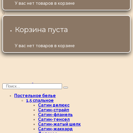
У вас нет товаров в корзине
0
Корзина пуста
У вас нет товаров в корзине
Постельное белье
1,5 спальное
Сатин делюкс
Сатин-страйп
Сатин-фланель
Сатин-тенсел
Сатин-жатый шелк
Сатин-жаккард