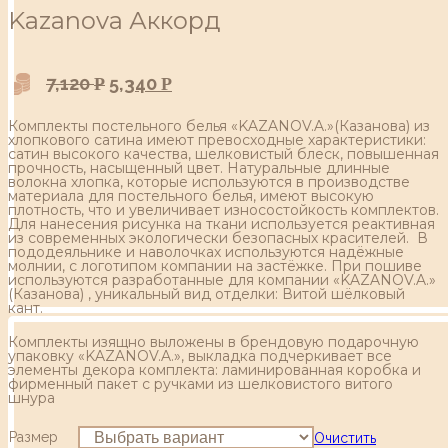
Kazanova Аккорд
7,120
5,340
Р
Р
Комплекты постельного белья «KAZANOV.A.»(Казанова) из
хлопкового сатина имеют превосходные характеристики:
сатин высокого качества, шелковистый блеск, повышенная
прочность, насыщенный цвет. Натуральные длинные
волокна хлопка, которые используются в производстве
материала для постельного белья, имеют высокую
плотность, что и увеличивает износостойкость комплектов.
Для нанесения рисунка на ткани используется реактивная
из современных экологически безопасных красителей. В
пододеяльнике и наволочках используются надёжные
молнии, с логотипом компании на застёжке. При пошиве
используются разработанные для компании «KAZANOV.A.»
(Казанова) , уникальный вид отделки: Витой шёлковый
кант.
Комплекты изящно выложены в брендовую подарочную
упаковку «KAZANOV.A.», выкладка подчеркивает все
элементы декора комплекта: ламинированная коробка и
фирменный пакет с ручками из шелковистого витого
шнура
Размер
Очистить