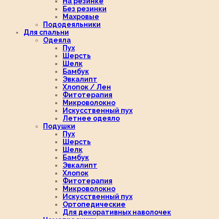
На резинке
Без резинки
Махровые
Пододеяльники
Для спальни
Одеяла
Пух
Шерсть
Шелк
Бамбук
Эвкалипт
Хлопок / Лен
Фитотерапия
Микроволокно
Искусственный пух
Летнее одеяло
Подушки
Пух
Шерсть
Шелк
Бамбук
Эвкалипт
Хлопок
Фитотерапия
Микроволокно
Искусственный пух
Ортопедические
Для декоративных наволочек