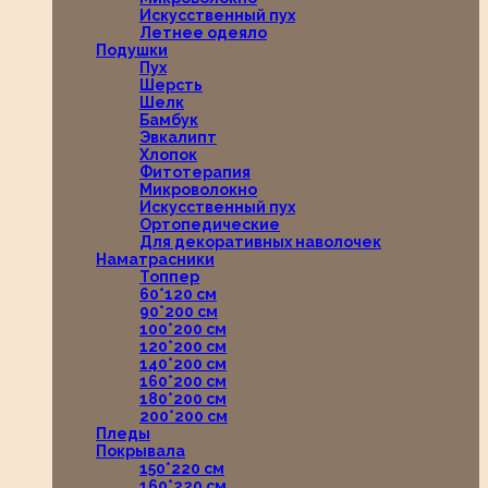
Искусственный пух
Летнее одеяло
Подушки
Пух
Шерсть
Шелк
Бамбук
Эвкалипт
Хлопок
Фитотерапия
Микроволокно
Искусственный пух
Ортопедические
Для декоративных наволочек
Наматрасники
Топпер
60*120 см
90*200 см
100*200 см
120*200 см
140*200 см
160*200 см
180*200 см
200*200 см
Пледы
Покрывала
150*220 см
160*220 см