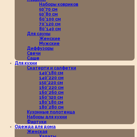
Наборы ковриков
50*70 см
50*80 см
60*100 см
70*120 см
80*140 см
Для сауны
Женские
Мужские
Диффузоры
Свечи
Саше
Для кухни
Скатерти и салфетки
140*180 см
140*220 см
150*220 см
160*220 см
160*260 см
160*320 см
180*180 см
180*280 см
Кухонные полотенца
Наборы для кухни
Фартуки
Одежда для дома
Женская
Халаты