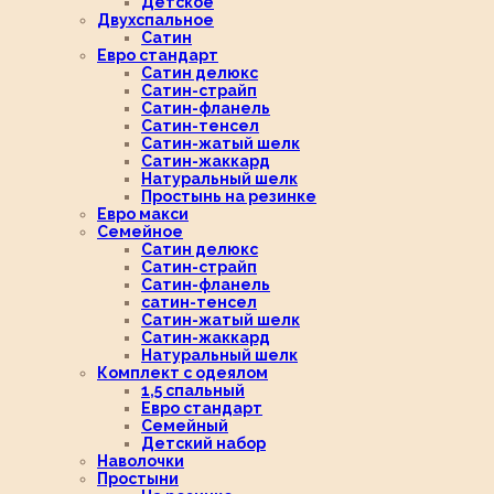
Детское
Двухспальное
Сатин
Евро стандарт
Сатин делюкс
Сатин-страйп
Сатин-фланель
Сатин-тенсел
Сатин-жатый шелк
Сатин-жаккард
Натуральный шелк
Простынь на резинке
Евро макси
Семейное
Сатин делюкс
Сатин-страйп
Сатин-фланель
сатин-тенсел
Сатин-жатый шелк
Сатин-жаккард
Натуральный шелк
Комплект с одеялом
1,5 спальный
Евро стандарт
Семейный
Детский набор
Наволочки
Простыни