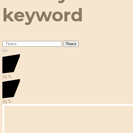
keyword
Поиск
25
%
25
%