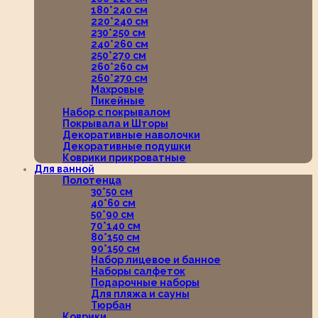
180*240 см
220*240 см
230*250 см
240*260 см
250*270 см
260*260 см
260*270 см
Махровые
Пикейные
Набор с покрывалом
Покрывала и Шторы
Декоративные наволочки
Декоративные подушки
Коврики прикроватные
Для ванной
Полотенца
30*50 см
40*60 см
50*90 см
70*140 см
80*150 см
90*150 см
Набор лицевое и банное
Наборы салфеток
Подарочные наборы
Для пляжа и сауны
Тюрбан
Коврики