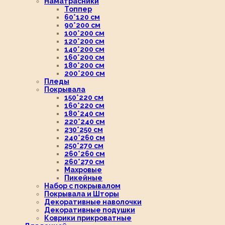
Наматрасники
Топпер
60*120 см
90*200 см
100*200 см
120*200 см
140*200 см
160*200 см
180*200 см
200*200 см
Пледы
Покрывала
150*220 см
160*220 см
180*240 см
220*240 см
230*250 см
240*260 см
250*270 см
260*260 см
260*270 см
Махровые
Пикейные
Набор с покрывалом
Покрывала и Шторы
Декоративные наволочки
Декоративные подушки
Коврики прикроватные