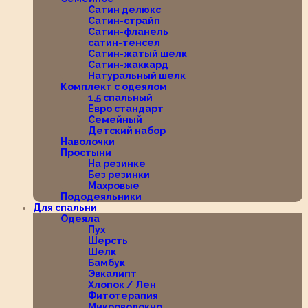
Сатин делюкс
Сатин-страйп
Сатин-фланель
сатин-тенсел
Сатин-жатый шелк
Сатин-жаккард
Натуральный шелк
Комплект с одеялом
1,5 спальный
Евро стандарт
Семейный
Детский набор
Наволочки
Простыни
На резинке
Без резинки
Махровые
Пододеяльники
Для спальни
Одеяла
Пух
Шерсть
Шелк
Бамбук
Эвкалипт
Хлопок / Лен
Фитотерапия
Микроволокно