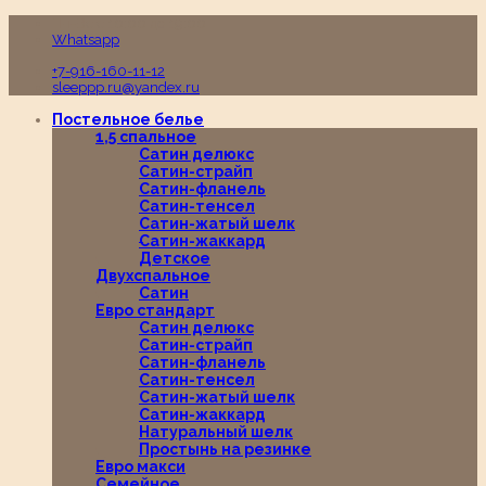
Пн-Вс с 10:00 до 19:00
Whatsapp
+7-916-160-11-12
sleeppp.ru@yandex.ru
Постельное белье
1,5 спальное
Сатин делюкс
Сатин-страйп
Сатин-фланель
Сатин-тенсел
Сатин-жатый шелк
Сатин-жаккард
Детское
Двухспальное
Сатин
Евро стандарт
Сатин делюкс
Сатин-страйп
Сатин-фланель
Сатин-тенсел
Сатин-жатый шелк
Сатин-жаккард
Натуральный шелк
Простынь на резинке
Евро макси
Семейное