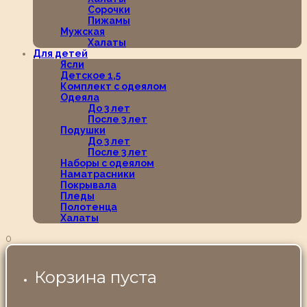
Сорочки
Пижамы
Мужская
Халаты
Для детей
Ясли
Детское 1,5
Комплект с одеялом
Одеяла
До 3 лет
После 3 лет
Подушки
До 3 лет
После 3 лет
Наборы с одеялом
Наматрасники
Покрывала
Пледы
Полотенца
Халаты
0
Корзина пуста