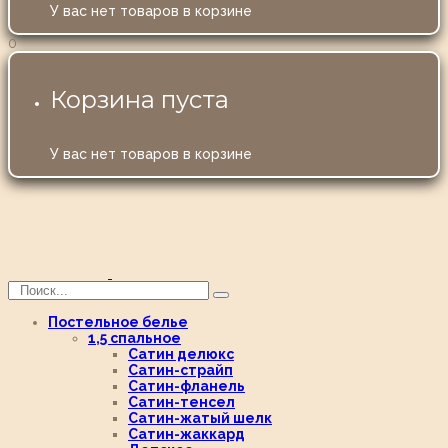
У вас нет товаров в корзине
0
Корзина пуста
У вас нет товаров в корзине
Постельное белье
1,5 спальное
Сатин делюкс
Сатин-страйп
Сатин-фланель
Сатин-тенсел
Сатин-жатый шелк
Сатин-жаккард