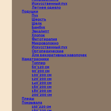
Искусственный пух
Летнее одеяло
Подушки
Пух
Шерсть
Шелк
Бамбук
Эвкалипт
Хлопок
Фитотерапия
Микроволокно
Искусственный пух
Ортопедические
Для декоративных наволочек
Наматрасники
Топпер
60*120 см
90*200 см
100*200 см
120*200 см
140*200 см
160*200 см
180*200 см
200*200 см
Пледы
Покрывала
150*220 см
160*220 см