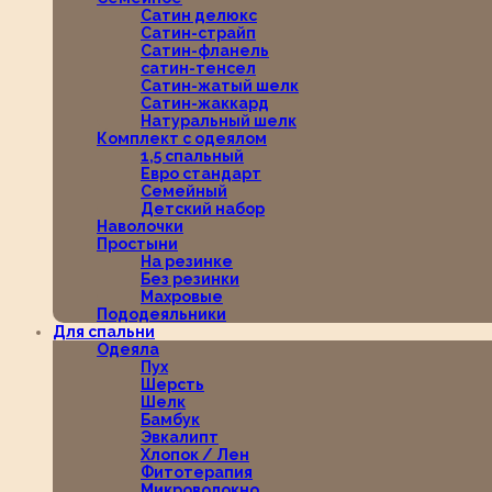
Сатин делюкс
Сатин-страйп
Сатин-фланель
сатин-тенсел
Сатин-жатый шелк
Сатин-жаккард
Натуральный шелк
Комплект с одеялом
1,5 спальный
Евро стандарт
Семейный
Детский набор
Наволочки
Простыни
На резинке
Без резинки
Махровые
Пододеяльники
Для спальни
Одеяла
Пух
Шерсть
Шелк
Бамбук
Эвкалипт
Хлопок / Лен
Фитотерапия
Микроволокно