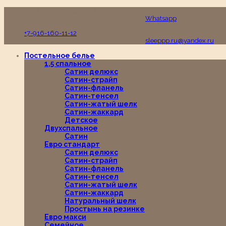
Пн-Вс с 10:00 до 19:00
Whatsapp
+7-916-160-11-12
sleeppp.ru@yandex.ru
Постельное белье
1,5 спальное
Сатин делюкс
Сатин-страйп
Сатин-фланель
Сатин-тенсел
Сатин-жатый шелк
Сатин-жаккард
Детское
Двухспальное
Сатин
Евро стандарт
Сатин делюкс
Сатин-страйп
Сатин-фланель
Сатин-тенсел
Сатин-жатый шелк
Сатин-жаккард
Натуральный шелк
Простынь на резинке
Евро макси
Семейное