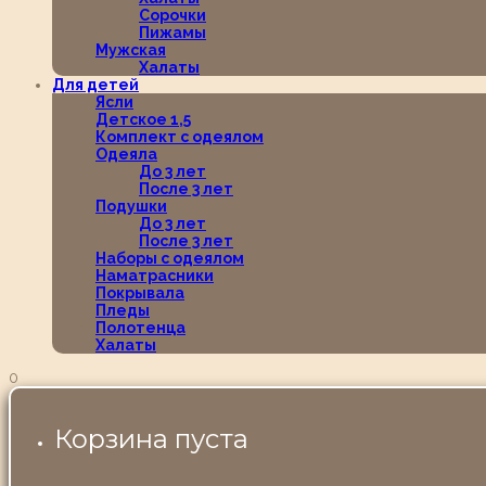
Сорочки
Пижамы
Мужская
Халаты
Для детей
Ясли
Детское 1,5
Комплект с одеялом
Одеяла
До 3 лет
После 3 лет
Подушки
До 3 лет
После 3 лет
Наборы с одеялом
Наматрасники
Покрывала
Пледы
Полотенца
Халаты
0
Корзина пуста