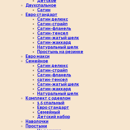
Детское
Двухспальное
Сатин
Евро стандарт
Сатин делюкс
Сатин-страйп
Сатин-фланель
Сатин-тенсел
Сатин-жатый шелк
Сатин-жаккард
Натуральный шелк
Простынь на резинке
Евро макси
Семейное
Сатин делюкс
Сатин-страйп
Сатин-фланель
сатин-тенсел
Сатин-жатый шелк
Сатин-жаккард
Натуральный шелк
Комплект с одеялом
1,5 спальный
Евро стандарт
Семейный
Детский набор
Наволочки
Простыни