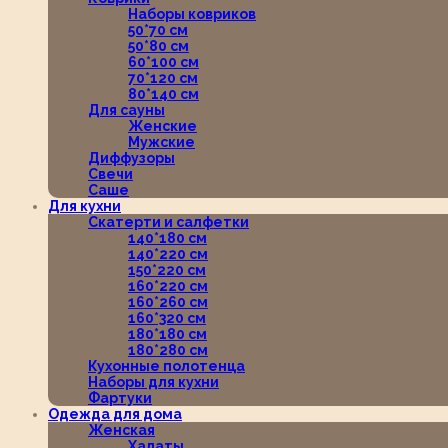
Наборы ковриков
50*70 см
50*80 см
60*100 см
70*120 см
80*140 см
Для сауны
Женские
Мужские
Диффузоры
Свечи
Саше
Для кухни
Скатерти и салфетки
140*180 см
140*220 см
150*220 см
160*220 см
160*260 см
160*320 см
180*180 см
180*280 см
Кухонные полотенца
Наборы для кухни
Фартуки
Одежда для дома
Женская
Халаты