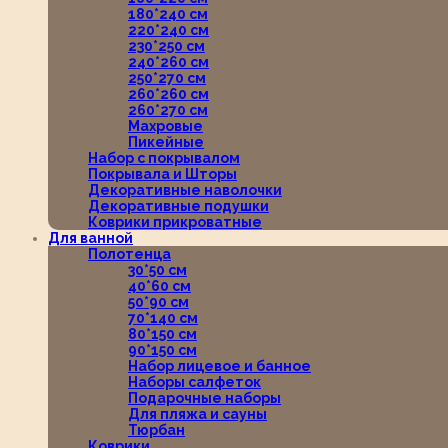
180*240 см
220*240 см
230*250 см
240*260 см
250*270 см
260*260 см
260*270 см
Махровые
Пикейные
Набор с покрывалом
Покрывала и Шторы
Декоративные наволочки
Декоративные подушки
Коврики прикроватные
Для ванной
Полотенца
30*50 см
40*60 см
50*90 см
70*140 см
80*150 см
90*150 см
Набор лицевое и банное
Наборы салфеток
Подарочные наборы
Для пляжа и сауны
Тюрбан
Коврики