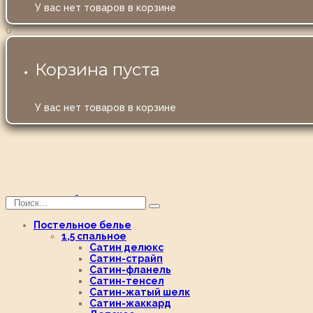
У вас нет товаров в корзине
0
Корзина пуста
У вас нет товаров в корзине
Постельное белье
1,5 спальное
Сатин делюкс
Сатин-страйп
Сатин-фланель
Сатин-тенсел
Сатин-жатый шелк
Сатин-жаккард