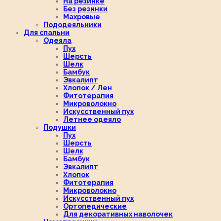
На резинке
Без резинки
Махровые
Пододеяльники
Для спальни
Одеяла
Пух
Шерсть
Шелк
Бамбук
Эвкалипт
Хлопок / Лен
Фитотерапия
Микроволокно
Искусственный пух
Летнее одеяло
Подушки
Пух
Шерсть
Шелк
Бамбук
Эвкалипт
Хлопок
Фитотерапия
Микроволокно
Искусственный пух
Ортопедические
Для декоративных наволочек