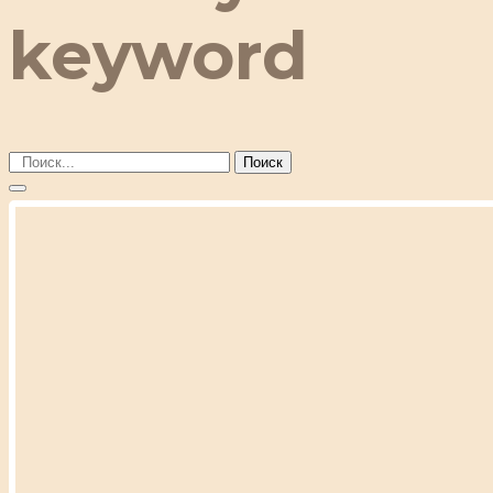
keyword
Поиск