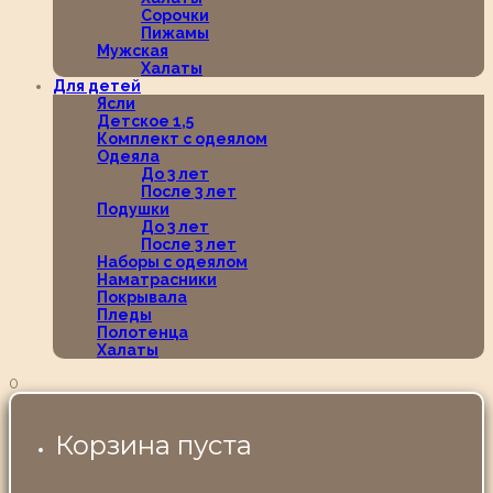
Сорочки
Пижамы
Мужская
Халаты
Для детей
Ясли
Детское 1,5
Комплект с одеялом
Одеяла
До 3 лет
После 3 лет
Подушки
До 3 лет
После 3 лет
Наборы с одеялом
Наматрасники
Покрывала
Пледы
Полотенца
Халаты
0
Корзина пуста