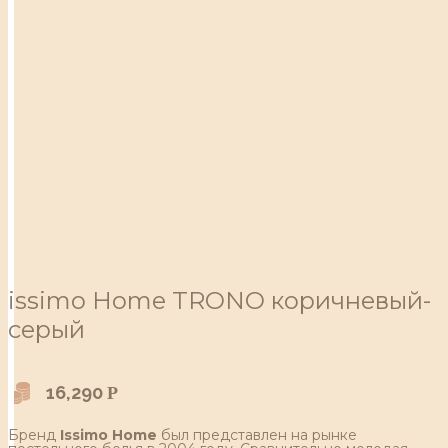
issimo Home TRONO коричневый-
серый
16,290
Р
Бренд
Issimo Home
был представлен на рынке