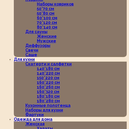
Наборы ковриков
50*70 см
50*80 см
60*100 см
70*120 см
80*140 см
Для сауны
Женские
Мужские
Диффузоры
Свечи
Саше
Для кухни
Скатерти и салфетки
140*180 см
140*220 см
150*220 см
160*220 см
160*260 см
160*320 см
180*180 см
180*280 см
Кухонные полотенца
Наборы для кухни
Фартуки
Одежда для дома
Женская
Халаты