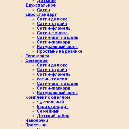
Детское
Двухспальное
Сатин
Евро стандарт
Сатин делюкс
Сатин-страйп
Сатин-фланель
Сатин-тенсел
Сатин-жатый шелк
Сатин-жаккард
Натуральный шелк
Простынь на резинке
Евро макси
Семейное
Сатин делюкс
Сатин-страйп
Сатин-фланель
сатин-тенсел
Сатин-жатый шелк
Сатин-жаккард
Натуральный шелк
Комплект с одеялом
1,5 спальный
Евро стандарт
Семейный
Детский набор
Наволочки
Простыни