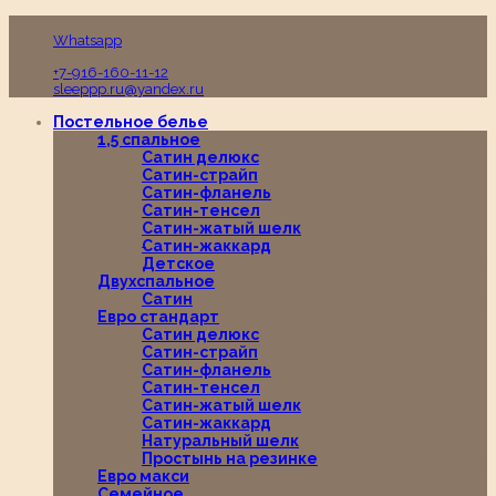
Пн-Вс с 10:00 до 19:00
Whatsapp
+7-916-160-11-12
sleeppp.ru@yandex.ru
Постельное белье
1,5 спальное
Сатин делюкс
Сатин-страйп
Сатин-фланель
Сатин-тенсел
Сатин-жатый шелк
Сатин-жаккард
Детское
Двухспальное
Сатин
Евро стандарт
Сатин делюкс
Сатин-страйп
Сатин-фланель
Сатин-тенсел
Сатин-жатый шелк
Сатин-жаккард
Натуральный шелк
Простынь на резинке
Евро макси
Семейное