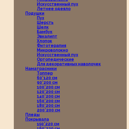
Искусственный пух
Летнее одеяло
Подушки
Пух
Шерсть
Шелк
Бамбук
Эвкалипт
Хлопок
Фитотерапия
Микроволокно
Искусственный пух
Ортопедические
Для декоративных наволочек
Наматрасники
Топпер
60*120 см
90*200 см
100*200 см
120*200 см
140*200 см
160*200 см
180*200 см
200*200 см
Пледы
Покрывала
150*220 см
160*220 см