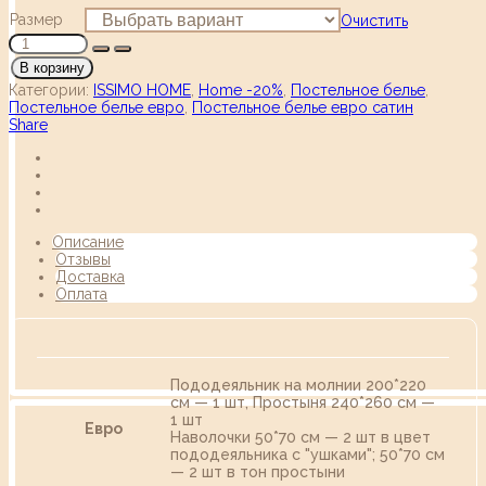
Размер
Очистить
В корзину
Категории:
ISSIMO HOME
,
Home -20%
,
Постельное белье
,
Постельное белье евро
,
Постельное белье евро сатин
Share
Описание
Отзывы
Доставка
Оплата
Пододеяльник на молнии 200*220
см — 1 шт, Простыня 240*260 см —
1 шт
Евро
Наволочки 50*70 см — 2 шт в цвет
пододеяльника c "ушками"; 50*70 см
— 2 шт в тон простыни