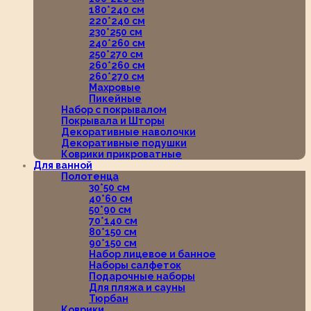
180*240 см
220*240 см
230*250 см
240*260 см
250*270 см
260*260 см
260*270 см
Махровые
Пикейные
Набор с покрывалом
Покрывала и Шторы
Декоративные наволочки
Декоративные подушки
Коврики прикроватные
Для ванной
Полотенца
30*50 см
40*60 см
50*90 см
70*140 см
80*150 см
90*150 см
Набор лицевое и банное
Наборы салфеток
Подарочные наборы
Для пляжа и сауны
Тюрбан
Коврики