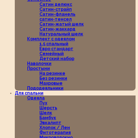
Сатин делюкс
Сатин-страйп
Сатин-фланель
сатин-тенсел
Сатин-жатый шелк
Сатин-жаккард
Натуральный шелк
Комплект с одеялом
1,5 спальный
Евро стандарт
Семейный
Детский набор
Наволочки
Простыни
На резинке
Без резинки
Махровые
Пододеяльники
Для спальни
Одеяла
Пух
Шерсть
Шелк
Бамбук
Эвкалипт
Хлопок / Лен
Фитотерапия
Микроволокно