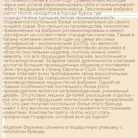
постельного белья в 2004 году. Сравнительно молодая
марка уже успела зарекомендовать себя и позиционирует
себя с продукцией премиум класса. Текстильная фабрика
Issimo Home находится в городе Бурса, где
сосредоточена турецкая легкая промышленность.
Отшивается постельное белье исключительно из самого
лучшего сырья. Все процессы производства, технологии
применяемые на фабрике регламентированы и имеют
сертификат на соответствие стандартам качества. Также в
багаже компании имеется один из самых весомых
сертификатов – экологический (GOTS). Он является
общепризнанным стандартом качества во всем мире в
области текстильных изделий, поэтому можно смело
заявлять, что вся продукция безопасная, экологичная и
гиппоаллергенная. За время своей деятельности компания
достигла больших промышленных объемов и поставляет
свою продукцию в страны Европы и США. Постельное
белье отвечает всем требованиям своих взыскательных
клиентов и всегда совершенствует и обновляет
производственные мощности на фабрике. Одной из
главных особенностей постельного белья этого
производителя является непревзойденный, уникальный
дизайн. Отсутствие лишних деталей, роскошная отделка –
все это делает продукцию элегантной и аристократичной.
Тот, кто уже покупал постельное белье этого бренда,
знают о его высоком качестве и становятся постоянными
клиентами. Комплекты Issimo Home могут стать
прекрасным подарком, который всегда оценят!
Изделие бережно сложено в подарочную упаковку с
логотипом бренда.