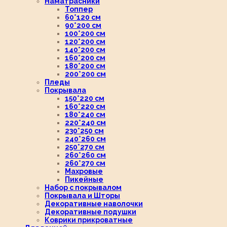
Наматрасники
Топпер
60*120 см
90*200 см
100*200 см
120*200 см
140*200 см
160*200 см
180*200 см
200*200 см
Пледы
Покрывала
150*220 см
160*220 см
180*240 см
220*240 см
230*250 см
240*260 см
250*270 см
260*260 см
260*270 см
Махровые
Пикейные
Набор с покрывалом
Покрывала и Шторы
Декоративные наволочки
Декоративные подушки
Коврики прикроватные