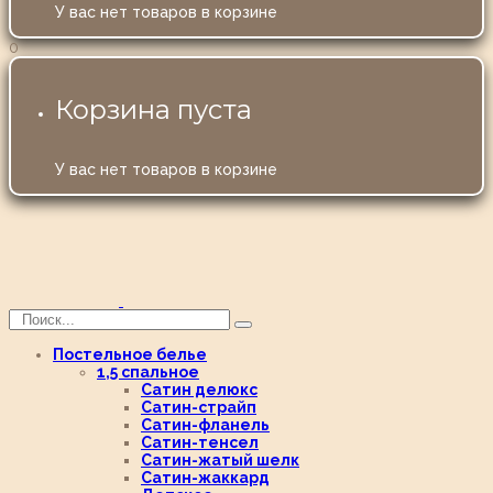
У вас нет товаров в корзине
0
Корзина пуста
У вас нет товаров в корзине
Постельное белье
1,5 спальное
Сатин делюкс
Сатин-страйп
Сатин-фланель
Сатин-тенсел
Сатин-жатый шелк
Сатин-жаккард