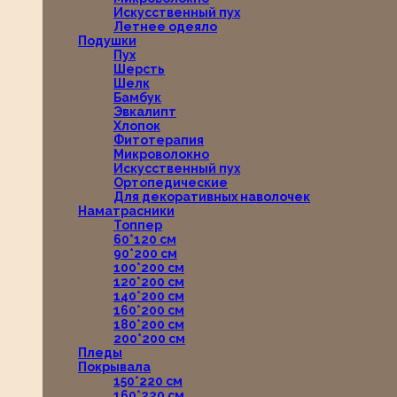
Искусственный пух
Летнее одеяло
Подушки
Пух
Шерсть
Шелк
Бамбук
Эвкалипт
Хлопок
Фитотерапия
Микроволокно
Искусственный пух
Ортопедические
Для декоративных наволочек
Наматрасники
Топпер
60*120 см
90*200 см
100*200 см
120*200 см
140*200 см
160*200 см
180*200 см
200*200 см
Пледы
Покрывала
150*220 см
160*220 см