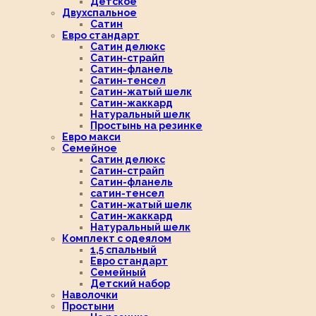
Детское
Двухспальное
Сатин
Евро стандарт
Сатин делюкс
Сатин-страйп
Сатин-фланель
Сатин-тенсел
Сатин-жатый шелк
Сатин-жаккард
Натуральный шелк
Простынь на резинке
Евро макси
Семейное
Сатин делюкс
Сатин-страйп
Сатин-фланель
сатин-тенсел
Сатин-жатый шелк
Сатин-жаккард
Натуральный шелк
Комплект с одеялом
1,5 спальный
Евро стандарт
Семейный
Детский набор
Наволочки
Простыни