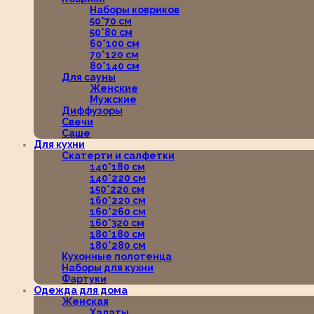
Наборы ковриков
50*70 см
50*80 см
60*100 см
70*120 см
80*140 см
Для сауны
Женские
Мужские
Диффузоры
Свечи
Саше
Для кухни
Скатерти и салфетки
140*180 см
140*220 см
150*220 см
160*220 см
160*260 см
160*320 см
180*180 см
180*280 см
Кухонные полотенца
Наборы для кухни
Фартуки
Одежда для дома
Женская
Халаты