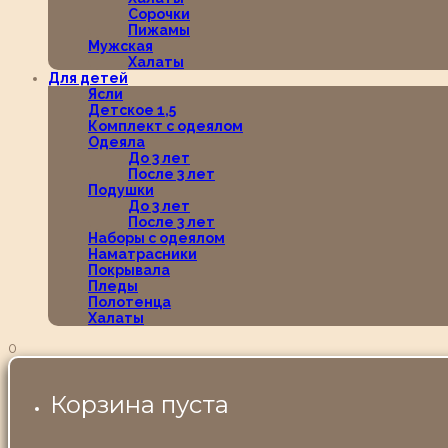
Сорочки
Пижамы
Мужская
Халаты
Для детей
Ясли
Детское 1,5
Комплект с одеялом
Одеяла
До 3 лет
После 3 лет
Подушки
До 3 лет
После 3 лет
Наборы с одеялом
Наматрасники
Покрывала
Пледы
Полотенца
Халаты
0
Корзина пуста