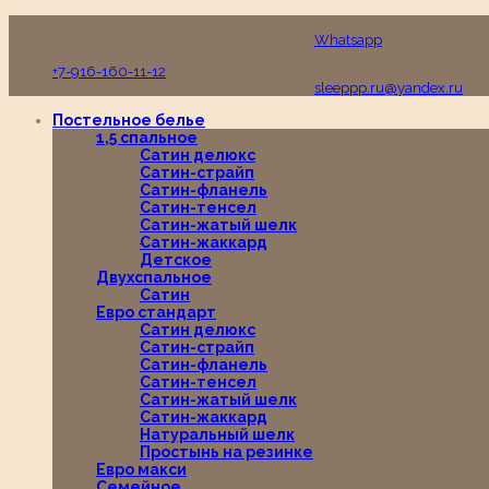
Пн-Вс с 10:00 до 19:00
Whatsapp
+7-916-160-11-12
sleeppp.ru@yandex.ru
Постельное белье
1,5 спальное
Сатин делюкс
Сатин-страйп
Сатин-фланель
Сатин-тенсел
Сатин-жатый шелк
Сатин-жаккард
Детское
Двухспальное
Сатин
Евро стандарт
Сатин делюкс
Сатин-страйп
Сатин-фланель
Сатин-тенсел
Сатин-жатый шелк
Сатин-жаккард
Натуральный шелк
Простынь на резинке
Евро макси
Семейное