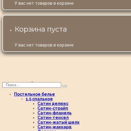
У вас нет товаров в корзине
0
Корзина пуста
У вас нет товаров в корзине
Постельное белье
1,5 спальное
Сатин делюкс
Сатин-страйп
Сатин-фланель
Сатин-тенсел
Сатин-жатый шелк
Сатин-жаккард