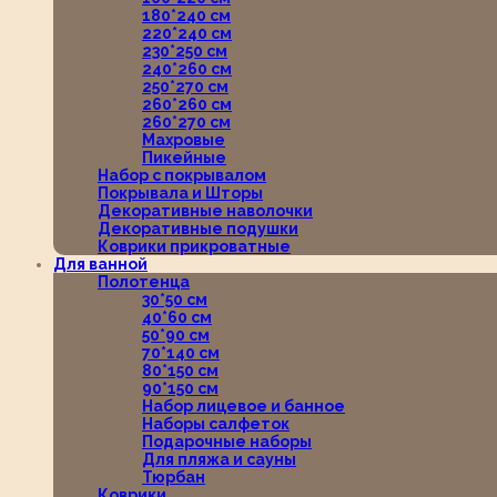
180*240 см
220*240 см
230*250 см
240*260 см
250*270 см
260*260 см
260*270 см
Махровые
Пикейные
Набор с покрывалом
Покрывала и Шторы
Декоративные наволочки
Декоративные подушки
Коврики прикроватные
Для ванной
Полотенца
30*50 см
40*60 см
50*90 см
70*140 см
80*150 см
90*150 см
Набор лицевое и банное
Наборы салфеток
Подарочные наборы
Для пляжа и сауны
Тюрбан
Коврики