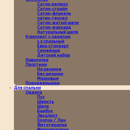
Сатин делюкс
Сатин-страйп
Сатин-фланель
сатин-тенсел
Сатин-жатый шелк
Сатин-жаккард
Натуральный шелк
Комплект с одеялом
1,5 спальный
Евро стандарт
Семейный
Детский набор
Наволочки
Простыни
На резинке
Без резинки
Махровые
Пододеяльники
Для спальни
Одеяла
Пух
Шерсть
Шелк
Бамбук
Эвкалипт
Хлопок / Лен
Фитотерапия
Микроволокно