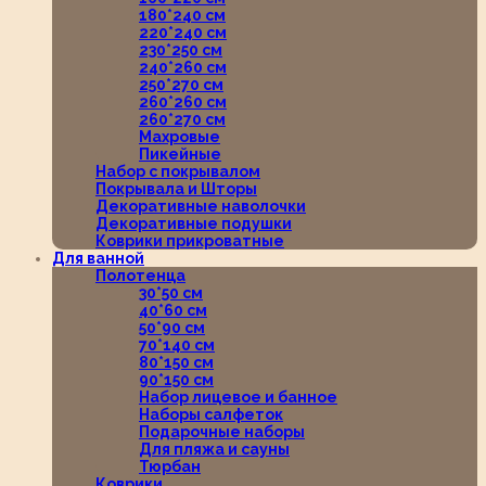
180*240 см
220*240 см
230*250 см
240*260 см
250*270 см
260*260 см
260*270 см
Махровые
Пикейные
Набор с покрывалом
Покрывала и Шторы
Декоративные наволочки
Декоративные подушки
Коврики прикроватные
Для ванной
Полотенца
30*50 см
40*60 см
50*90 см
70*140 см
80*150 см
90*150 см
Набор лицевое и банное
Наборы салфеток
Подарочные наборы
Для пляжа и сауны
Тюрбан
Коврики