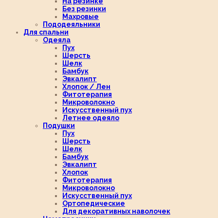
На резинке
Без резинки
Махровые
Пододеяльники
Для спальни
Одеяла
Пух
Шерсть
Шелк
Бамбук
Эвкалипт
Хлопок / Лен
Фитотерапия
Микроволокно
Искусственный пух
Летнее одеяло
Подушки
Пух
Шерсть
Шелк
Бамбук
Эвкалипт
Хлопок
Фитотерапия
Микроволокно
Искусственный пух
Ортопедические
Для декоративных наволочек