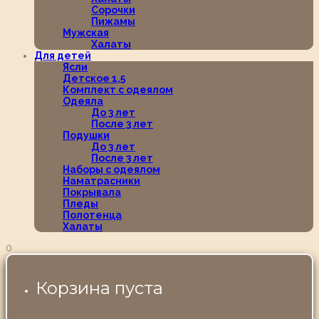
Сорочки
Пижамы
Мужская
Халаты
Для детей
Ясли
Детское 1,5
Комплект с одеялом
Одеяла
До 3 лет
После 3 лет
Подушки
До 3 лет
После 3 лет
Наборы с одеялом
Наматрасники
Покрывала
Пледы
Полотенца
Халаты
0
Корзина пуста