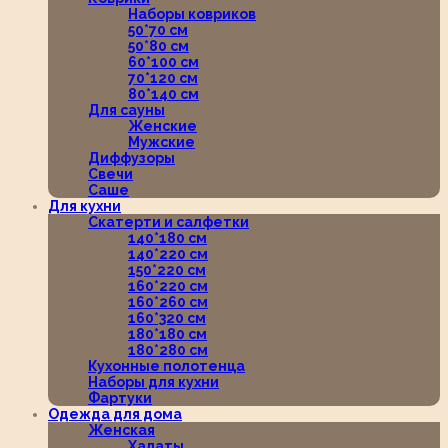
Наборы ковриков
50*70 см
50*80 см
60*100 см
70*120 см
80*140 см
Для сауны
Женские
Мужские
Диффузоры
Свечи
Саше
Для кухни
Скатерти и салфетки
140*180 см
140*220 см
150*220 см
160*220 см
160*260 см
160*320 см
180*180 см
180*280 см
Кухонные полотенца
Наборы для кухни
Фартуки
Одежда для дома
Женская
Халаты