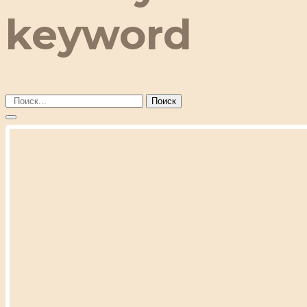
keyword
Поиск