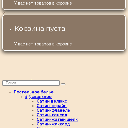
У вас нет товаров в корзине
0
Корзина пуста
У вас нет товаров в корзине
Постельное белье
1,5 спальное
Сатин делюкс
Сатин-страйп
Сатин-фланель
Сатин-тенсел
Сатин-жатый шелк
Сатин-жаккард