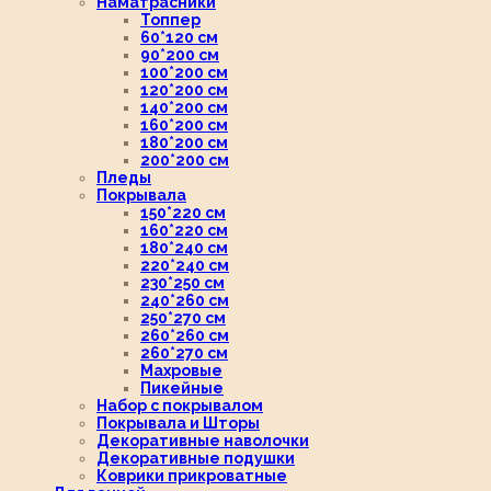
Наматрасники
Топпер
60*120 см
90*200 см
100*200 см
120*200 см
140*200 см
160*200 см
180*200 см
200*200 см
Пледы
Покрывала
150*220 см
160*220 см
180*240 см
220*240 см
230*250 см
240*260 см
250*270 см
260*260 см
260*270 см
Махровые
Пикейные
Набор с покрывалом
Покрывала и Шторы
Декоративные наволочки
Декоративные подушки
Коврики прикроватные