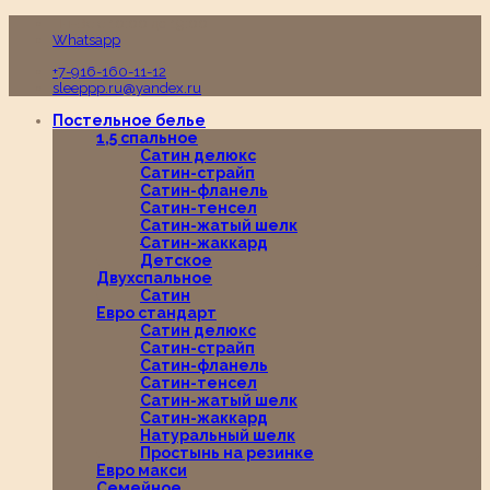
Пн-Вс с 10:00 до 19:00
Whatsapp
+7-916-160-11-12
sleeppp.ru@yandex.ru
Постельное белье
1,5 спальное
Сатин делюкс
Сатин-страйп
Сатин-фланель
Сатин-тенсел
Сатин-жатый шелк
Сатин-жаккард
Детское
Двухспальное
Сатин
Евро стандарт
Сатин делюкс
Сатин-страйп
Сатин-фланель
Сатин-тенсел
Сатин-жатый шелк
Сатин-жаккард
Натуральный шелк
Простынь на резинке
Евро макси
Семейное