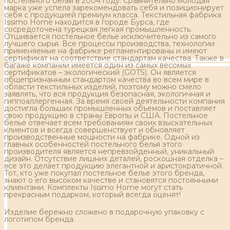
постельного белья в 2004 году. Сравнительно молодая
марка уже успела зарекомендовать себя и позиционирует
себя с продукцией премиум класса. Текстильная фабрика
Issimo Home находится в городе Бурса, где
сосредоточена турецкая легкая промышленность.
Отшивается постельное белье исключительно из самого
лучшего сырья. Все процессы производства, технологии
применяемые на фабрике регламентированы и имеют
сертификат на соответствие стандартам качества. Также в
багаже компании имеется один из самых весомых
сертификатов – экологический (GOTS). Он является
общепризнанным стандартом качества во всем мире в
области текстильных изделий, поэтому можно смело
заявлять, что вся продукция безопасная, экологичная и
гиппоаллергенная. За время своей деятельности компания
достигла больших промышленных объемов и поставляет
свою продукцию в страны Европы и США. Постельное
белье отвечает всем требованиям своих взыскательных
клиентов и всегда совершенствует и обновляет
производственные мощности на фабрике. Одной из
главных особенностей постельного белья этого
производителя является непревзойденный, уникальный
дизайн. Отсутствие лишних деталей, роскошная отделка –
все это делает продукцию элегантной и аристократичной.
Тот, кто уже покупал постельное белье этого бренда,
знают о его высоком качестве и становятся постоянными
клиентами. Комплекты Issimo Home могут стать
прекрасным подарком, который всегда оценят!
Изделие бережно сложено в подарочную упаковку с
логотипом бренда.