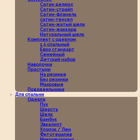
Сатин делюкс
Сатин-страйп
Сатин-фланель
сатин-тенсел
Сатин-жатый шелк
Сатин-жаккард
Натуральный шелк
Комплект с одеялом
1,5 спальный
Евро стандарт
Семейный
Детский набор
Наволочки
Простыни
На резинке
Без резинки
Махровые
Пододеяльники
Для спальни
Одеяла
Пух
Шерсть
Шелк
Бамбук
Эвкалипт
Хлопок / Лен
Фитотерапия
Микроволокно