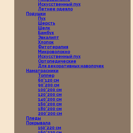
Искусственный пух
Летнее одеяло
Подушки
Пух
Шерсть
Шелк
Бамбук
Эвкалипт
Хлопок
Фитотерапия
Микроволокно
Искусственный пух
Ортопедические
Для декоративных наволочек
Наматрасники
Топпер
60*120 см
90*200 см
100*200 см
120*200 см
140*200 см
160*200 см
180*200 см
200*200 см
Пледы
Покрывала
150*220 см
160*220 см