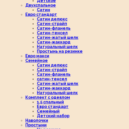
Детское
Двухспальное
Сатин
Евро стандарт
Сатин делюкс
Сатин-страйп
Сатин-фланель
Сатин-тенсел
Сатин-жатый шелк
Сатин-жаккард
Натуральный шелк
Простынь на резинке
Евро макси
Семейное
Сатин делюкс
Сатин-страйп
Сатин-фланель
сатин-тенсел
Сатин-жатый шелк
Сатин-жаккард
Натуральный шелк
Комплект с одеялом
1,5 спальный
Евро стандарт
Семейный
Детский набор
Наволочки
Простыни