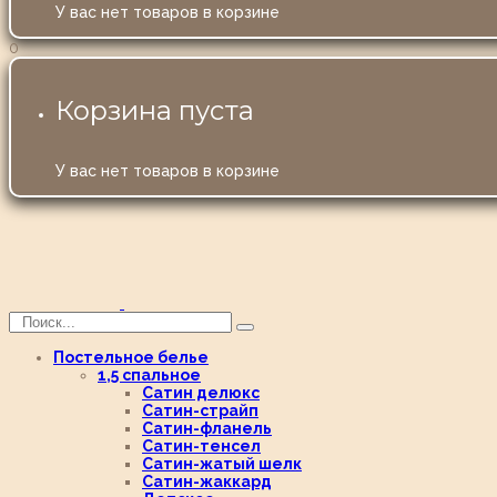
У вас нет товаров в корзине
0
Корзина пуста
У вас нет товаров в корзине
Постельное белье
1,5 спальное
Сатин делюкс
Сатин-страйп
Сатин-фланель
Сатин-тенсел
Сатин-жатый шелк
Сатин-жаккард