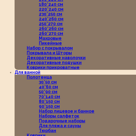
180*240 см
220*240 см
230*250 см
240*260 см
250*270 см
260*260 см
260*270 см
Махровые
Пикейные
Набор с покрывалом
Покрывала и Шторы
Декоративные наволочки
Декоративные подушки
Коврики прикроватные
Для ванной
Полотенца
30*50 см
40*60 см
50*90 см
70*140 см
80*150 см
90*150 см
Набор лицевое и банное
Наборы салфеток
Подарочные наборы
Для пляжа и сауны
Тюрбан
Коврики