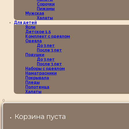
Сорочки
Пижамы
Мужская
Халаты
Для детей
Ясли
Детское 1,5
Комплект с одеялом
Одеяла
До 3 лет
После 3 лет
Подушки
До 3 лет
После 3 лет
Наборы с одеялом
Наматрасники
Покрывала
Пледы
Полотенца
Халаты
0
Корзина пуста