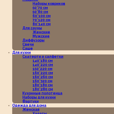
Наборы ковриков
50*70 см
50*80 см
60*100 см
70*120 см
80*140 см
Для сауны
Женские
Мужские
Диффузоры
Свечи
Саше
Для кухни
Скатерти и салфетки
140*180 см
140*220 см
150*220 см
160*220 см
160*260 см
160*320 см
180*180 см
180*280 см
Кухонные полотенца
Наборы для кухни
Фартуки
Одежда для дома
Женская
Халаты