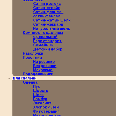
Сатин делюкс
Сатин-страйп
Сатин-фланель
сатин-тенсел
Сатин-жатый шелк
Сатин-жаккард
Натуральный шелк
Комплект с одеялом
1,5 спальный
Евро стандарт
Семейный
Детский набор
Наволочки
Простыни
На резинке
Без резинки
Махровые
Пододеяльники
Для спальни
Одеяла
Пух
Шерсть
Шелк
Бамбук
Эвкалипт
Хлопок / Лен
Фитотерапия
Микроволокно