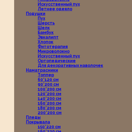
Искусственный пух
Летнее одеяло
Подушки
Пух
Шерсть
Шелк
Бамбук
Эвкалипт
Хлопок
Фитотерапия
Микроволокно
Искусственный пух
Ортопедические
Для декоративных наволочек
Наматрасники
Топпер
60*120 см
90*200 см
100*200 см
120*200 см
140*200 см
160*200 см
180*200 см
200*200 см
Пледы
Покрывала
150*220 см
160*220 см