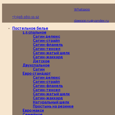
Пн-Вс с 10:00 до 19:00
Whatsapp
+7-916-160-11-12
sleeppp.ru@yandex.ru
Постельное белье
1,5 спальное
Сатин делюкс
Сатин-страйп
Сатин-фланель
Сатин-тенсел
Сатин-жатый шелк
Сатин-жаккард
Детское
Двухспальное
Сатин
Евро стандарт
Сатин делюкс
Сатин-страйп
Сатин-фланель
Сатин-тенсел
Сатин-жатый шелк
Сатин-жаккард
Натуральный шелк
Простынь на резинке
Евро макси
Семейное