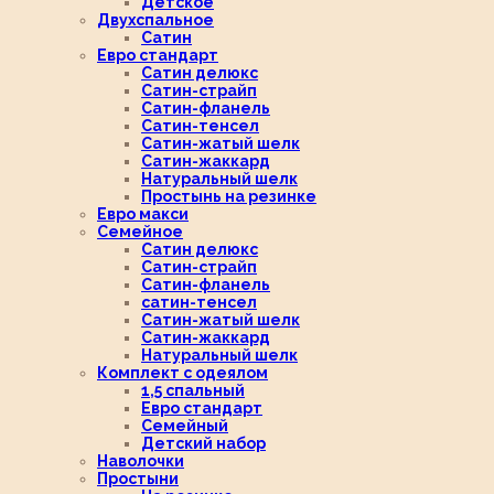
Детское
Двухспальное
Сатин
Евро стандарт
Сатин делюкс
Сатин-страйп
Сатин-фланель
Сатин-тенсел
Сатин-жатый шелк
Сатин-жаккард
Натуральный шелк
Простынь на резинке
Евро макси
Семейное
Сатин делюкс
Сатин-страйп
Сатин-фланель
сатин-тенсел
Сатин-жатый шелк
Сатин-жаккард
Натуральный шелк
Комплект с одеялом
1,5 спальный
Евро стандарт
Семейный
Детский набор
Наволочки
Простыни