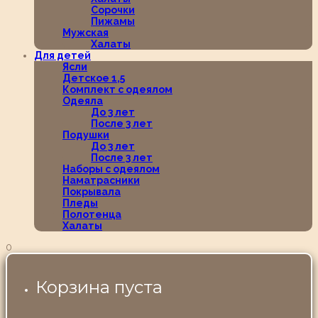
Сорочки
Пижамы
Мужская
Халаты
Для детей
Ясли
Детское 1,5
Комплект с одеялом
Одеяла
До 3 лет
После 3 лет
Подушки
До 3 лет
После 3 лет
Наборы с одеялом
Наматрасники
Покрывала
Пледы
Полотенца
Халаты
0
Корзина пуста