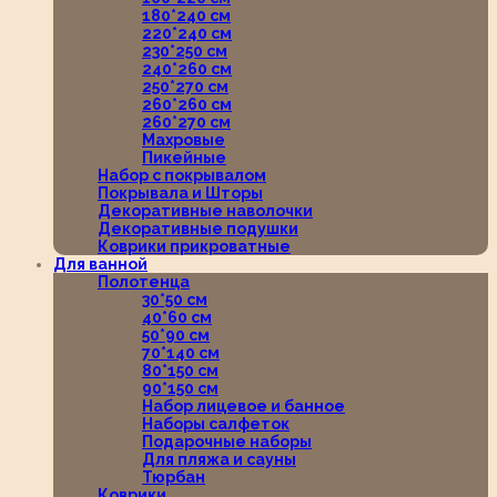
180*240 см
220*240 см
230*250 см
240*260 см
250*270 см
260*260 см
260*270 см
Махровые
Пикейные
Набор с покрывалом
Покрывала и Шторы
Декоративные наволочки
Декоративные подушки
Коврики прикроватные
Для ванной
Полотенца
30*50 см
40*60 см
50*90 см
70*140 см
80*150 см
90*150 см
Набор лицевое и банное
Наборы салфеток
Подарочные наборы
Для пляжа и сауны
Тюрбан
Коврики