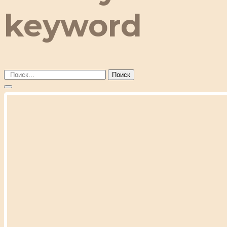
keyword
Поиск