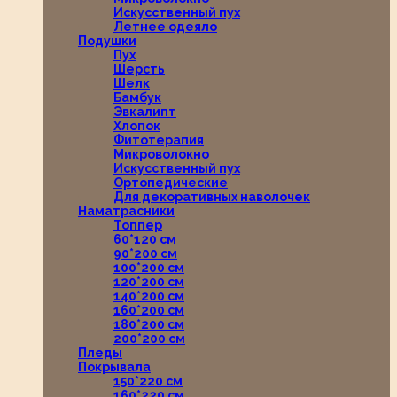
Искусственный пух
Летнее одеяло
Подушки
Пух
Шерсть
Шелк
Бамбук
Эвкалипт
Хлопок
Фитотерапия
Микроволокно
Искусственный пух
Ортопедические
Для декоративных наволочек
Наматрасники
Топпер
60*120 см
90*200 см
100*200 см
120*200 см
140*200 см
160*200 см
180*200 см
200*200 см
Пледы
Покрывала
150*220 см
160*220 см