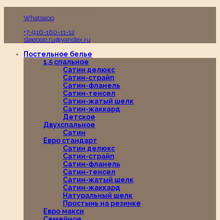
Пн-Вс с 10:00 до 19:00
Whatsapp
+7-916-160-11-12
sleeppp.ru@yandex.ru
Постельное белье
1,5 спальное
Сатин делюкс
Сатин-страйп
Сатин-фланель
Сатин-тенсел
Сатин-жатый шелк
Сатин-жаккард
Детское
Двухспальное
Сатин
Евро стандарт
Сатин делюкс
Сатин-страйп
Сатин-фланель
Сатин-тенсел
Сатин-жатый шелк
Сатин-жаккард
Натуральный шелк
Простынь на резинке
Евро макси
Семейное