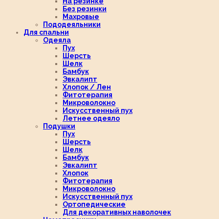
На резинке
Без резинки
Махровые
Пододеяльники
Для спальни
Одеяла
Пух
Шерсть
Шелк
Бамбук
Эвкалипт
Хлопок / Лен
Фитотерапия
Микроволокно
Искусственный пух
Летнее одеяло
Подушки
Пух
Шерсть
Шелк
Бамбук
Эвкалипт
Хлопок
Фитотерапия
Микроволокно
Искусственный пух
Ортопедические
Для декоративных наволочек