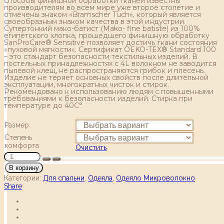
способы финишной обработки тканей известны
производителям во всем мире уже второе столетие и
отмечены знаком «Bramscher Tuch», который является
своеобразным знаком качества в этой индустрии.
Супертонкий мако-батист (Mako- fine batiste) из 100%
египетского хлопка, прошедшего финишную обработку
SanProCare® Sensitive позволяет достичь ткани состояния
«пуховой мягкости». Сертификат OEKO-TEX® Standard 100
– это стандарт безопасности текстильных изделий. В
постельных принадлежностях с 4L волокном не заводится
пылевой клещ, не распространяются грибок и плесень.
Изделие не теряет основных свойств после длительной
эксплуатации, многократных чисток и стирок.
Рекомендовано к использованию людям с повышенными
требованиями к безопасности изделий. Стирка при
температуре до 40С°
Размер
Степень
комфорта
Очистить
В корзину
Категории:
Для спальни
,
Одеяла
,
Одеяло Микроволокно
Share