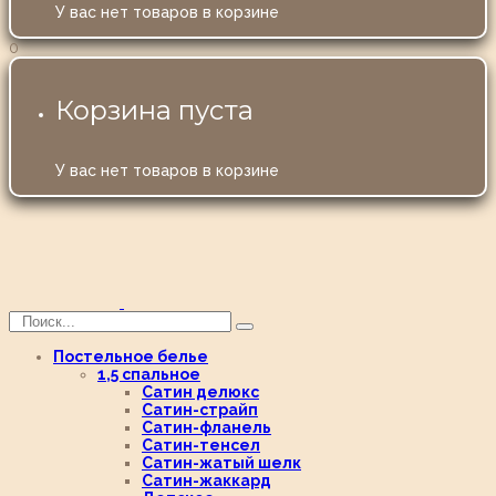
У вас нет товаров в корзине
0
Корзина пуста
У вас нет товаров в корзине
Постельное белье
1,5 спальное
Сатин делюкс
Сатин-страйп
Сатин-фланель
Сатин-тенсел
Сатин-жатый шелк
Сатин-жаккард