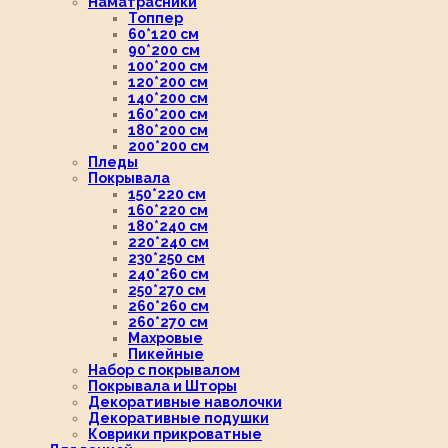
Наматрасники
Топпер
60*120 см
90*200 см
100*200 см
120*200 см
140*200 см
160*200 см
180*200 см
200*200 см
Пледы
Покрывала
150*220 см
160*220 см
180*240 см
220*240 см
230*250 см
240*260 см
250*270 см
260*260 см
260*270 см
Махровые
Пикейные
Набор с покрывалом
Покрывала и Шторы
Декоративные наволочки
Декоративные подушки
Коврики прикроватные