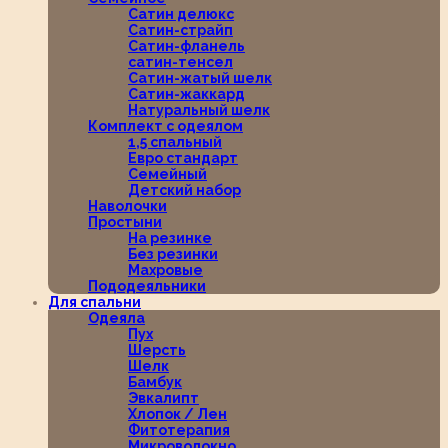
Сатин делюкс
Сатин-страйп
Сатин-фланель
сатин-тенсел
Сатин-жатый шелк
Сатин-жаккард
Натуральный шелк
Комплект с одеялом
1,5 спальный
Евро стандарт
Семейный
Детский набор
Наволочки
Простыни
На резинке
Без резинки
Махровые
Пододеяльники
Для спальни
Одеяла
Пух
Шерсть
Шелк
Бамбук
Эвкалипт
Хлопок / Лен
Фитотерапия
Микроволокно