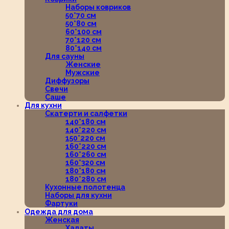
Наборы ковриков
50*70 см
50*80 см
60*100 см
70*120 см
80*140 см
Для сауны
Женские
Мужские
Диффузоры
Свечи
Саше
Для кухни
Скатерти и салфетки
140*180 см
140*220 см
150*220 см
160*220 см
160*260 см
160*320 см
180*180 см
180*280 см
Кухонные полотенца
Наборы для кухни
Фартуки
Одежда для дома
Женская
Халаты