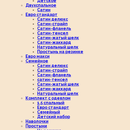
Детское
Двухспальное
Сатин
Евро стандарт
Сатин делюкс
Сатин-страйп
Сатин-фланель
Сатин-тенсел
Сатин-жатый шелк
Сатин-жаккард
Натуральный шелк
Простынь на резинке
Евро макси
Семейное
Сатин делюкс
Сатин-страйп
Сатин-фланель
сатин-тенсел
Сатин-жатый шелк
Сатин-жаккард
Натуральный шелк
Комплект с одеялом
1,5 спальный
Евро стандарт
Семейный
Детский набор
Наволочки
Простыни