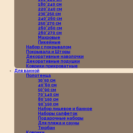
180*240 см
220*240 см
230*250 см
240*260 см
250*270 см
260*260 см
260*270 см
Махровые
Пикейные
Набор с покрывалом
Покрывала и Шторы
Декоративные наволочки
Декоративные подушки
Коврики прикроватные
Для ванной
Полотенца
30*50 см
40*60 см
50*90 см
70*140 см
80*150 см
90*150 см
Набор лицевое и банное
Наборы салфеток
Подарочные наборы
Для пляжа и сауны
Тюрбан
Коврики