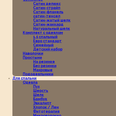
Сатин делюкс
Сатин-страйп
Сатин-фланель
сатин-тенсел
Сатин-жатый шелк
Сатин-жаккард
Натуральный шелк
Комплект с одеялом
1,5 спальный
Евро стандарт
Семейный
Детский набор
Наволочки
Простыни
На резинке
Без резинки
Махровые
Пододеяльники
Для спальни
Одеяла
Пух
Шерсть
Шелк
Бамбук
Эвкалипт
Хлопок / Лен
Фитотерапия
Микроволокно