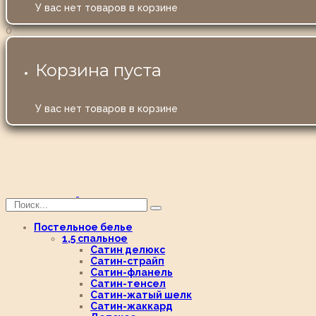
У вас нет товаров в корзине
0
Корзина пуста
У вас нет товаров в корзине
Постельное белье
1,5 спальное
Сатин делюкс
Сатин-страйп
Сатин-фланель
Сатин-тенсел
Сатин-жатый шелк
Сатин-жаккард