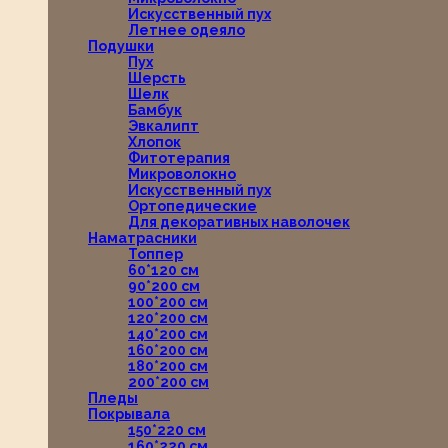
Искусственный пух
Летнее одеяло
Подушки
Пух
Шерсть
Шелк
Бамбук
Эвкалипт
Хлопок
Фитотерапия
Микроволокно
Искусственный пух
Ортопедические
Для декоративных наволочек
Наматрасники
Топпер
60*120 см
90*200 см
100*200 см
120*200 см
140*200 см
160*200 см
180*200 см
200*200 см
Пледы
Покрывала
150*220 см
160*220 см