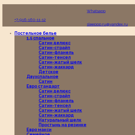
Пн-Вс с 10:00 до 19:00
Whatsapp
+7-916-160-11-12
sleeppp.ru@yandex.ru
Постельное белье
1,5 спальное
Сатин делюкс
Сатин-страйп
Сатин-фланель
Сатин-тенсел
Сатин-жатый шелк
Сатин-жаккард
Детское
Двухспальное
Сатин
Евро стандарт
Сатин делюкс
Сатин-страйп
Сатин-фланель
Сатин-тенсел
Сатин-жатый шелк
Сатин-жаккард
Натуральный шелк
Простынь на резинке
Евро макси
Семейное