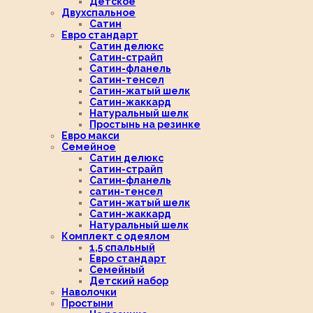
Детское
Двухспальное
Сатин
Евро стандарт
Сатин делюкс
Сатин-страйп
Сатин-фланель
Сатин-тенсел
Сатин-жатый шелк
Сатин-жаккард
Натуральный шелк
Простынь на резинке
Евро макси
Семейное
Сатин делюкс
Сатин-страйп
Сатин-фланель
сатин-тенсел
Сатин-жатый шелк
Сатин-жаккард
Натуральный шелк
Комплект с одеялом
1,5 спальный
Евро стандарт
Семейный
Детский набор
Наволочки
Простыни