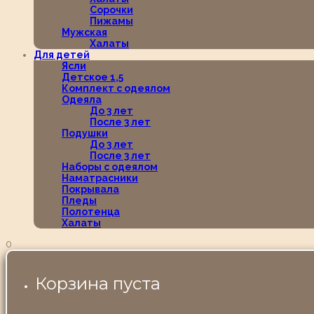
Сорочки
Пижамы
Мужская
Халаты
Для детей
Ясли
Детское 1,5
Комплект с одеялом
Одеяла
До 3 лет
После 3 лет
Подушки
До 3 лет
После 3 лет
Наборы с одеялом
Наматрасники
Покрывала
Пледы
Полотенца
Халаты
0
Корзина пуста