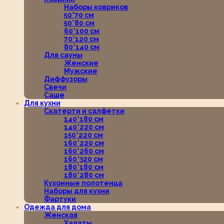
Наборы ковриков
50*70 см
50*80 см
60*100 см
70*120 см
80*140 см
Для сауны
Женские
Мужские
Диффузоры
Свечи
Саше
Для кухни
Скатерти и салфетки
140*180 см
140*220 см
150*220 см
160*220 см
160*260 см
160*320 см
180*180 см
180*280 см
Кухонные полотенца
Наборы для кухни
Фартуки
Одежда для дома
Женская
Халаты