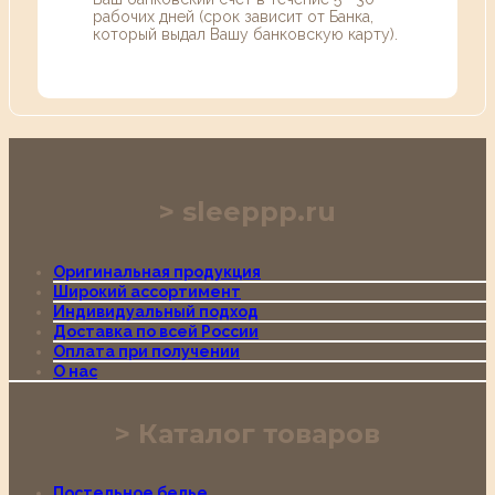
рабочих дней (срок зависит от Банка,
который выдал Вашу банковскую карту).
sleeppp.ru
Оригинальная продукция
Широкий ассортимент
Индивидуальный подход
Доставка по всей России
Оплата при получении
О нас
Каталог товаров
Постельное белье