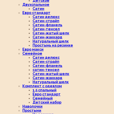
Детское
Двухспальное
Сатин
Евро стандарт
Сатин делюкс
Сатин-страйп
Сатин-фланель
Сатин-тенсел
Сатин-жатый шелк
Сатин-жаккард
Натуральный шелк
Простынь на резинке
Евро макси
Семейное
Сатин делюкс
Сатин-страйп
Сатин-фланель
сатин-тенсел
Сатин-жатый шелк
Сатин-жаккард
Натуральный шелк
Комплект с одеялом
1,5 спальный
Евро стандарт
Семейный
Детский набор
Наволочки
Простыни