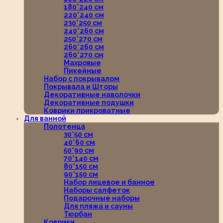
180*240 см
220*240 см
230*250 см
240*260 см
250*270 см
260*260 см
260*270 см
Махровые
Пикейные
Набор с покрывалом
Покрывала и Шторы
Декоративные наволочки
Декоративные подушки
Коврики прикроватные
Для ванной
Полотенца
30*50 см
40*60 см
50*90 см
70*140 см
80*150 см
90*150 см
Набор лицевое и банное
Наборы салфеток
Подарочные наборы
Для пляжа и сауны
Тюрбан
Коврики