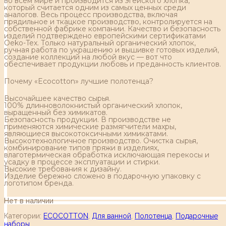
во всем мире и производится из эгейского хлопка,
который считается одним из самых ценных среди
аналогов. Весь процесс производства, включая
прядильное и ткацкое производство, контролируется на
собственной фабрике компании. Качество и безопасность
изделий подтверждено европейскими сертификатами
Oeko-Tex. Только натуральный органический хлопок,
ручная работа по украшению и вышивке готовых изделий,
создание коллекций на любой вкус — вот что
обеспечивает продукции любовь и преданность клиентов.
Почему «Ecocotton» лучшие полотенца?
Высочайшее качество сырья.
100% длинноволокнистый органический хлопок,
выращенный без химикатов.
Безопасность продукции. В производстве не
применяются химические размягчители махры,
являющиеся высокотоксичными химикатами.
Высокотехнологичное производство. Очистка сырья,
комбинирование типов пряжи в изделиях,
влаготермическая обработка исключающая перекосы и
усадку в процессе эксплуатации и стирки.
Высокие требования к дизайну.
Изделие бережно сложено в подарочную упаковку с
логотипом бренда.
Нет в наличии
Категории:
ECOCOTTON
,
Для ванной
,
Полотенца
,
Подарочные
наборы