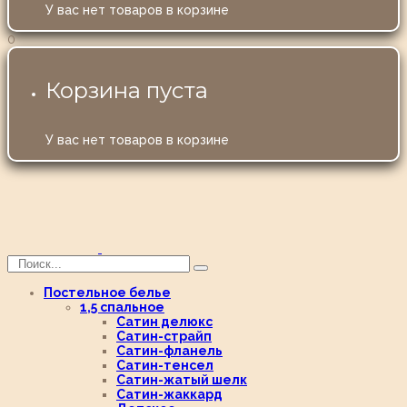
У вас нет товаров в корзине
0
Корзина пуста
У вас нет товаров в корзине
Постельное белье
1,5 спальное
Сатин делюкс
Сатин-страйп
Сатин-фланель
Сатин-тенсел
Сатин-жатый шелк
Сатин-жаккард