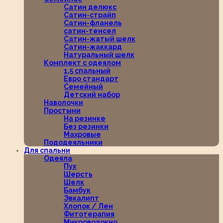
Сатин делюкс
Сатин-страйп
Сатин-фланель
сатин-тенсел
Сатин-жатый шелк
Сатин-жаккард
Натуральный шелк
Комплект с одеялом
1,5 спальный
Евро стандарт
Семейный
Детский набор
Наволочки
Простыни
На резинке
Без резинки
Махровые
Пододеяльники
Для спальни
Одеяла
Пух
Шерсть
Шелк
Бамбук
Эвкалипт
Хлопок / Лен
Фитотерапия
Микроволокно