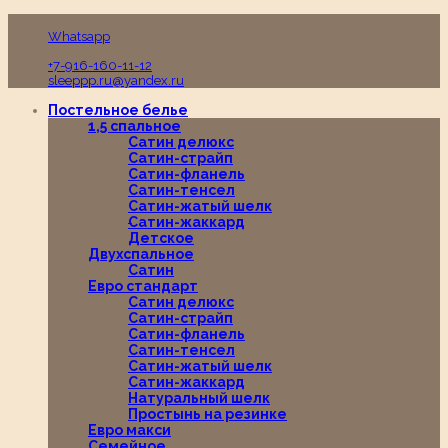
Пн-Вс с 10:00 до 19:00
Whatsapp
+7-916-160-11-12
sleeppp.ru@yandex.ru
Постельное белье
1,5 спальное
Сатин делюкс
Сатин-страйп
Сатин-фланель
Сатин-тенсел
Сатин-жатый шелк
Сатин-жаккард
Детское
Двухспальное
Сатин
Евро стандарт
Сатин делюкс
Сатин-страйп
Сатин-фланель
Сатин-тенсел
Сатин-жатый шелк
Сатин-жаккард
Натуральный шелк
Простынь на резинке
Евро макси
Семейное