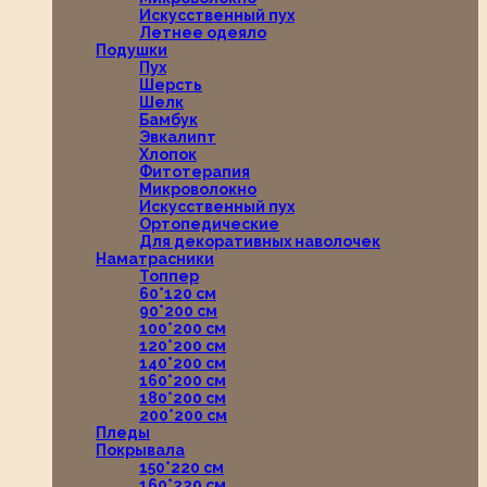
Искусственный пух
Летнее одеяло
Подушки
Пух
Шерсть
Шелк
Бамбук
Эвкалипт
Хлопок
Фитотерапия
Микроволокно
Искусственный пух
Ортопедические
Для декоративных наволочек
Наматрасники
Топпер
60*120 см
90*200 см
100*200 см
120*200 см
140*200 см
160*200 см
180*200 см
200*200 см
Пледы
Покрывала
150*220 см
160*220 см