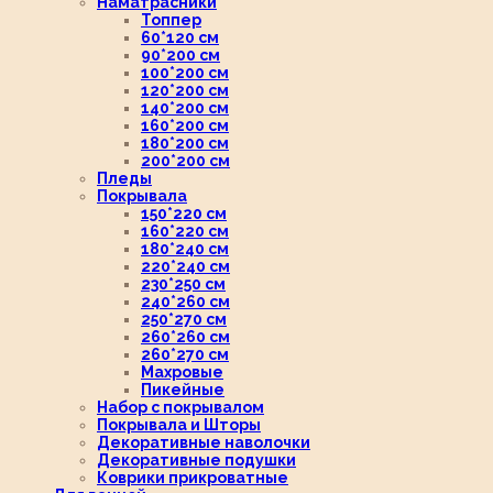
Наматрасники
Топпер
60*120 см
90*200 см
100*200 см
120*200 см
140*200 см
160*200 см
180*200 см
200*200 см
Пледы
Покрывала
150*220 см
160*220 см
180*240 см
220*240 см
230*250 см
240*260 см
250*270 см
260*260 см
260*270 см
Махровые
Пикейные
Набор с покрывалом
Покрывала и Шторы
Декоративные наволочки
Декоративные подушки
Коврики прикроватные