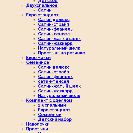
Детское
Двухспальное
Сатин
Евро стандарт
Сатин делюкс
Сатин-страйп
Сатин-фланель
Сатин-тенсел
Сатин-жатый шелк
Сатин-жаккард
Натуральный шелк
Простынь на резинке
Евро макси
Семейное
Сатин делюкс
Сатин-страйп
Сатин-фланель
сатин-тенсел
Сатин-жатый шелк
Сатин-жаккард
Натуральный шелк
Комплект с одеялом
1,5 спальный
Евро стандарт
Семейный
Детский набор
Наволочки
Простыни