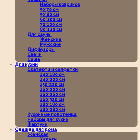
Наборы ковриков
50*70 см
50*80 см
60*100 см
70*120 см
80*140 см
Для сауны
Женские
Мужские
Диффузоры
Свечи
Саше
Для кухни
Скатерти и салфетки
140*180 см
140*220 см
150*220 см
160*220 см
160*260 см
160*320 см
180*180 см
180*280 см
Кухонные полотенца
Наборы для кухни
Фартуки
Одежда для дома
Женская
Халаты