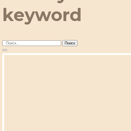
keyword
Поиск