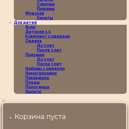
Сорочки
Пижамы
Мужская
Халаты
Для детей
Ясли
Детское 1,5
Комплект с одеялом
Одеяла
До 3 лет
После 3 лет
Подушки
До 3 лет
После 3 лет
Наборы с одеялом
Наматрасники
Покрывала
Пледы
Полотенца
Халаты
0
Корзина пуста