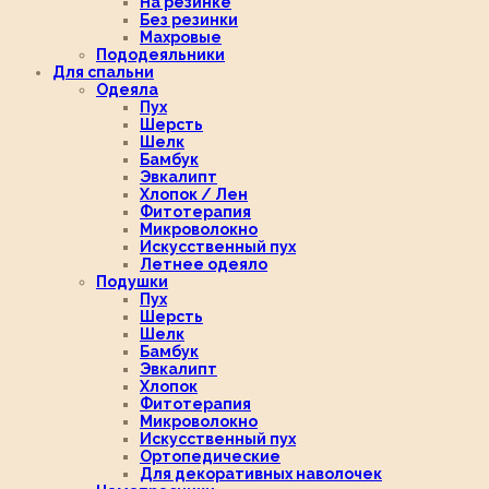
На резинке
Без резинки
Махровые
Пододеяльники
Для спальни
Одеяла
Пух
Шерсть
Шелк
Бамбук
Эвкалипт
Хлопок / Лен
Фитотерапия
Микроволокно
Искусственный пух
Летнее одеяло
Подушки
Пух
Шерсть
Шелк
Бамбук
Эвкалипт
Хлопок
Фитотерапия
Микроволокно
Искусственный пух
Ортопедические
Для декоративных наволочек